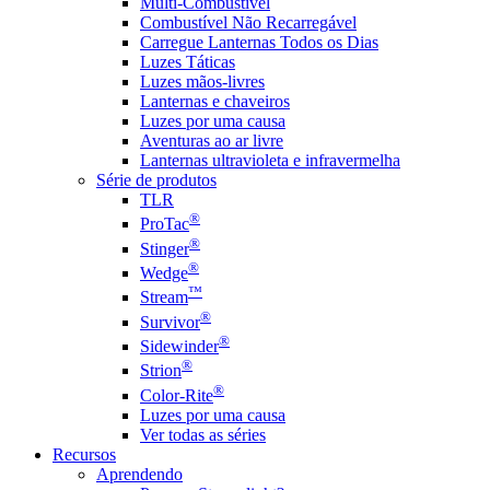
Multi-Combustível
Combustível Não Recarregável
Carregue Lanternas Todos os Dias
Luzes Táticas
Luzes mãos-livres
Lanternas e chaveiros
Luzes por uma causa
Aventuras ao ar livre
Lanternas ultravioleta e infravermelha
Série de produtos
TLR
®
ProTac
®
Stinger
®
Wedge
™
Stream
®
Survivor
®
Sidewinder
®
Strion
®
Color-Rite
Luzes por uma causa
Ver todas as séries
Recursos
Aprendendo