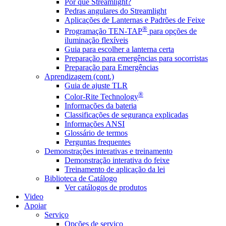
Por que Streamlight?
Pedras angulares do Streamlight
Aplicações de Lanternas e Padrões de Feixe
®
Programação TEN-TAP
para opções de
iluminação flexíveis
Guia para escolher a lanterna certa
Preparação para emergências para socorristas
Preparação para Emergências
Aprendizagem (cont.)
Guia de ajuste TLR
®
Color-Rite Technology
Informações da bateria
Classificações de segurança explicadas
Informações ANSI
Glossário de termos
Perguntas frequentes
Demonstrações interativas e treinamento
Demonstração interativa do feixe
Treinamento de aplicação da lei
Biblioteca de Catálogo
Ver catálogos de produtos
Video
Apoiar
Serviço
Opções de serviço