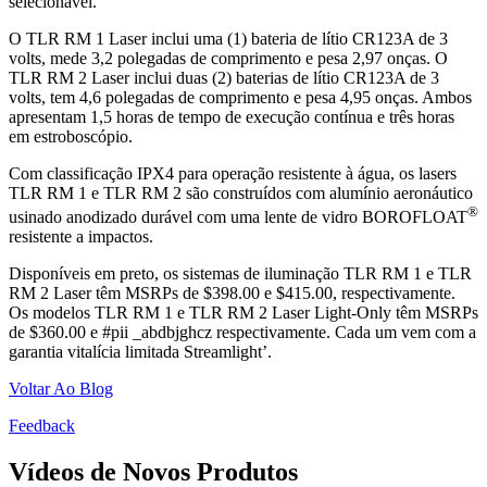
selecionável.
O TLR RM 1 Laser inclui uma (1) bateria de lítio CR123A de 3
volts, mede 3,2 polegadas de comprimento e pesa 2,97 onças. O
TLR RM 2 Laser inclui duas (2) baterias de lítio CR123A de 3
volts, tem 4,6 polegadas de comprimento e pesa 4,95 onças. Ambos
apresentam 1,5 horas de tempo de execução contínua e três horas
em estroboscópio.
Com classificação IPX4 para operação resistente à água, os lasers
TLR RM 1 e TLR RM 2 são construídos com alumínio aeronáutico
®
usinado anodizado durável com uma lente de vidro BOROFLOAT
resistente a impactos.
Disponíveis em preto, os sistemas de iluminação TLR RM 1 e TLR
RM 2 Laser têm MSRPs de $398.00 e $415.00, respectivamente.
Os modelos TLR RM 1 e TLR RM 2 Laser Light-Only têm MSRPs
de $360.00 e #pii _abdbjghcz respectivamente. Cada um vem com a
garantia vitalícia limitada Streamlight’.
Voltar Ao Blog
Feedback
Vídeos de Novos Produtos