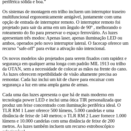
periférica sólida e boa.”
Os sistemas de montagem em trilho incluem um interruptor traseiro
multifuncional ergonomicamente amigável, juntamente com uma
opção de entrada de interruptor remoto. O interruptor remoto foi
projetado para sair da arma em um ângulo de 90º , melhorando o
roteamento do fio para preservar o espaço ferroviário. As luzes
apresentam três modos: Apenas laser, apenas iluminação LED ou
ambos, operados pelo novo interruptor lateral. O facecap oferece um
recurso "safe-off" para evitar a ativação não intencional.
Os novos modelos são projetados para serem fixados com rapidez e
segurança em qualquer arma longa com padrão MIL 1913 ou trilho
da OTAN, sem a necessidade de colocar as mãos na frente do cano.
As luzes oferecem repetibilidade de visão altamente precisa ao
remontar. Cada luz inclui um kit de chave para encaixar com
segurança a luz em uma ampla gama de armas.
Cada uma das luzes apresenta o que há de mais moderno em
tecnologia power LED e inclui uma ótica TIR personalizada que
produz um feixe concentrado com iluminação periférica ideal. O
TLR RM 1 Laser oferece 500 lúmens, 5.000 candelas e uma
distância de feixe de 140 metros; o TLR RM 2 Laser fornece 1.000
lúmens e 10.000 candelas com uma distância de feixe de 200
metros. As luzes também incluem um recurso estroboscópico