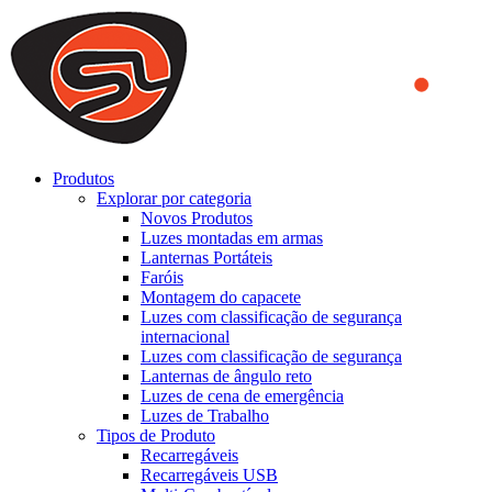
We use cookies to ensure that we provide you the best experience
on our website. By continuing to browse this website, you accept
that cookies are used to help us analyze how the website is used and
to offer you a better experience. To learn more or to find out how
you can disable cookies, you can access our
Privacy Policy
.
ACCEPT AND CLOSE
Produtos
Explorar por categoria
Novos Produtos
Luzes montadas em armas
Lanternas Portáteis
Faróis
Montagem do capacete
Luzes com classificação de segurança
internacional
Luzes com classificação de segurança
Lanternas de ângulo reto
Luzes de cena de emergência
Luzes de Trabalho
Tipos de Produto
Recarregáveis
Recarregáveis USB