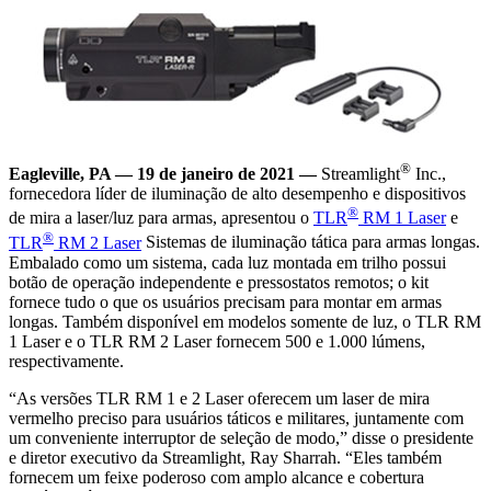
®
Eagleville, PA
—
19 de janeiro de 2021
—
Streamlight
Inc.,
fornecedora líder de iluminação de alto desempenho e dispositivos
®
de mira a laser/luz para armas, apresentou o
TLR
RM 1 Laser
e
®
TLR
RM 2 Laser
Sistemas de iluminação tática para armas longas.
Embalado como um sistema, cada luz montada em trilho possui
botão de operação independente e pressostatos remotos; o kit
fornece tudo o que os usuários precisam para montar em armas
longas. Também disponível em modelos somente de luz, o TLR RM
1 Laser e o TLR RM 2 Laser fornecem 500 e 1.000 lúmens,
respectivamente.
“As versões TLR RM 1 e 2 Laser oferecem um laser de mira
vermelho preciso para usuários táticos e militares, juntamente com
um conveniente interruptor de seleção de modo,” disse o presidente
e diretor executivo da Streamlight, Ray Sharrah. “Eles também
fornecem um feixe poderoso com amplo alcance e cobertura