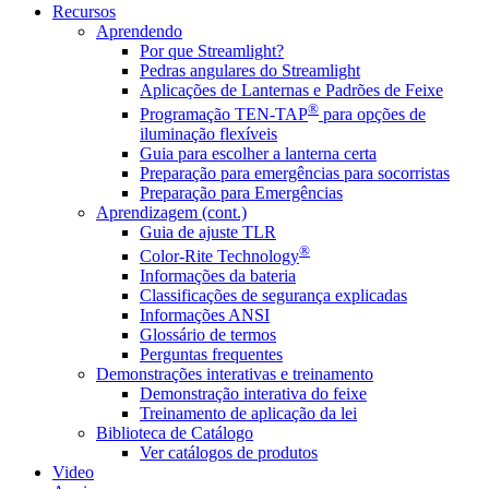
Recursos
Aprendendo
Por que Streamlight?
Pedras angulares do Streamlight
Aplicações de Lanternas e Padrões de Feixe
®
Programação TEN-TAP
para opções de
iluminação flexíveis
Guia para escolher a lanterna certa
Preparação para emergências para socorristas
Preparação para Emergências
Aprendizagem (cont.)
Guia de ajuste TLR
®
Color-Rite Technology
Informações da bateria
Classificações de segurança explicadas
Informações ANSI
Glossário de termos
Perguntas frequentes
Demonstrações interativas e treinamento
Demonstração interativa do feixe
Treinamento de aplicação da lei
Biblioteca de Catálogo
Ver catálogos de produtos
Video