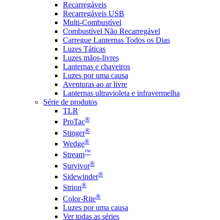
Recarregáveis
Recarregáveis USB
Multi-Combustível
Combustível Não Recarregável
Carregue Lanternas Todos os Dias
Luzes Táticas
Luzes mãos-livres
Lanternas e chaveiros
Luzes por uma causa
Aventuras ao ar livre
Lanternas ultravioleta e infravermelha
Série de produtos
TLR
®
ProTac
®
Stinger
®
Wedge
™
Stream
®
Survivor
®
Sidewinder
®
Strion
®
Color-Rite
Luzes por uma causa
Ver todas as séries