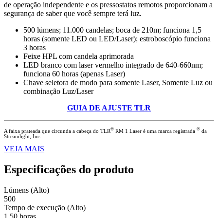
de operação independente e os pressostatos remotos proporcionam a
segurança de saber que você sempre terá luz.
500 lúmens; 11.000 candelas; boca de 210m; funciona 1,5
horas (somente LED ou LED/Laser); estroboscópio funciona
3 horas
Feixe HPL com candela aprimorada
LED branco com laser vermelho integrado de 640-660nm;
funciona 60 horas (apenas Laser)
Chave seletora de modo para somente Laser, Somente Luz ou
combinação Luz/Laser
GUIA DE AJUSTE TLR
®
®
A faixa prateada que circunda a cabeça do TLR
RM 1 Laser é uma marca registrada
da
Streamlight, Inc.
VEJA MAIS
Especificações do produto
Lúmens (Alto)
500
Tempo de execução (Alto)
1,50 horas