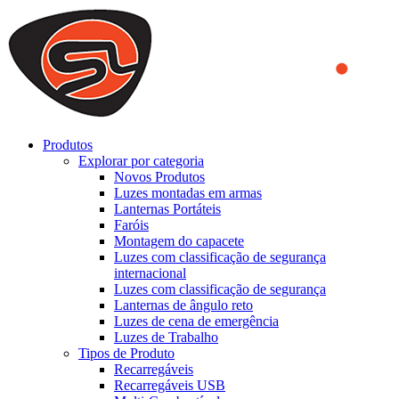
We use cookies to ensure that we provide you the best experience
on our website. By continuing to browse this website, you accept
that cookies are used to help us analyze how the website is used and
to offer you a better experience. To learn more or to find out how
you can disable cookies, you can access our
Privacy Policy
.
ACCEPT AND CLOSE
Produtos
Explorar por categoria
Novos Produtos
Luzes montadas em armas
Lanternas Portáteis
Faróis
Montagem do capacete
Luzes com classificação de segurança
internacional
Luzes com classificação de segurança
Lanternas de ângulo reto
Luzes de cena de emergência
Luzes de Trabalho
Tipos de Produto
Recarregáveis
Recarregáveis USB