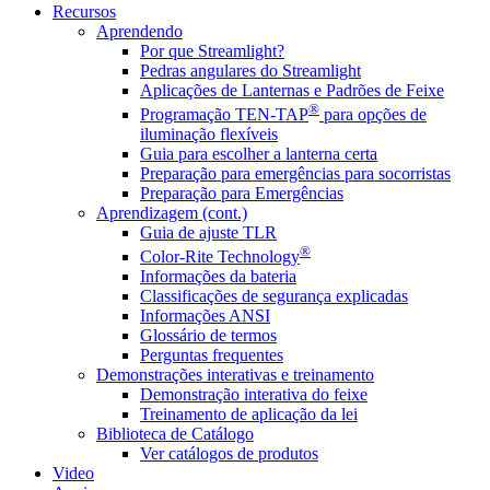
Recursos
Aprendendo
Por que Streamlight?
Pedras angulares do Streamlight
Aplicações de Lanternas e Padrões de Feixe
®
Programação TEN-TAP
para opções de
iluminação flexíveis
Guia para escolher a lanterna certa
Preparação para emergências para socorristas
Preparação para Emergências
Aprendizagem (cont.)
Guia de ajuste TLR
®
Color-Rite Technology
Informações da bateria
Classificações de segurança explicadas
Informações ANSI
Glossário de termos
Perguntas frequentes
Demonstrações interativas e treinamento
Demonstração interativa do feixe
Treinamento de aplicação da lei
Biblioteca de Catálogo
Ver catálogos de produtos
Video