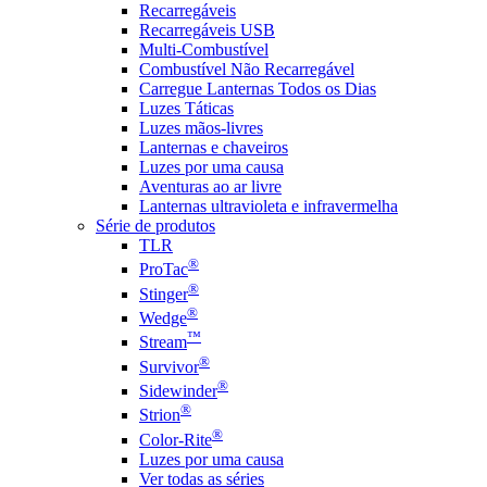
Recarregáveis
Recarregáveis USB
Multi-Combustível
Combustível Não Recarregável
Carregue Lanternas Todos os Dias
Luzes Táticas
Luzes mãos-livres
Lanternas e chaveiros
Luzes por uma causa
Aventuras ao ar livre
Lanternas ultravioleta e infravermelha
Série de produtos
TLR
®
ProTac
®
Stinger
®
Wedge
™
Stream
®
Survivor
®
Sidewinder
®
Strion
®
Color-Rite
Luzes por uma causa
Ver todas as séries