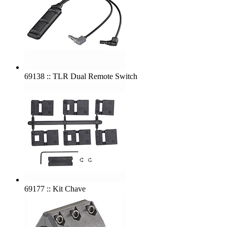
69138 :: TLR Dual Remote Switch
69177 :: Kit Chave