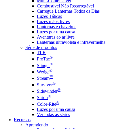
Multi-Combustível
Combustível Não Recarregável
Carregue Lanternas Todos os Dias
Luzes Táticas
Luzes mãos-livres
Lanternas e chaveiros
Luzes por uma causa
Aventuras ao ar livre
Lanternas ultravioleta e infravermelha
Série de produtos
TLR
®
ProTac
®
Stinger
®
Wedge
™
Stream
®
Survivor
®
Sidewinder
®
Strion
®
Color-Rite
Luzes por uma causa
Ver todas as séries
Recursos
Aprendendo