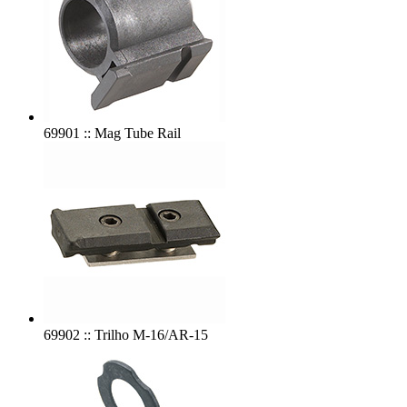
69901 :: Mag Tube Rail
69902 :: Trilho M-16/AR-15