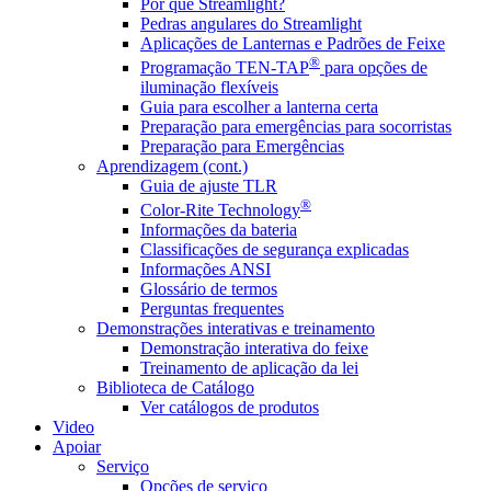
Por que Streamlight?
Pedras angulares do Streamlight
Aplicações de Lanternas e Padrões de Feixe
®
Programação TEN-TAP
para opções de
iluminação flexíveis
Guia para escolher a lanterna certa
Preparação para emergências para socorristas
Preparação para Emergências
Aprendizagem (cont.)
Guia de ajuste TLR
®
Color-Rite Technology
Informações da bateria
Classificações de segurança explicadas
Informações ANSI
Glossário de termos
Perguntas frequentes
Demonstrações interativas e treinamento
Demonstração interativa do feixe
Treinamento de aplicação da lei
Biblioteca de Catálogo
Ver catálogos de produtos
Video
Apoiar
Serviço
Opções de serviço