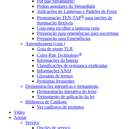
Por que Streamlight?
Pedras angulares do Streamlight
Aplicações de Lanternas e Padrões de Feixe
®
Programação TEN-TAP
para opções de
iluminação flexíveis
Guia para escolher a lanterna certa
Preparação para emergências para socorristas
Preparação para Emergências
Aprendizagem (cont.)
Guia de ajuste TLR
®
Color-Rite Technology
Informações da bateria
Classificações de segurança explicadas
Informações ANSI
Glossário de termos
Perguntas frequentes
Demonstrações interativas e treinamento
Demonstração interativa do feixe
Treinamento de aplicação da lei
Biblioteca de Catálogo
Ver catálogos de produtos
Video
Apoiar
Serviço
Opções de serviço