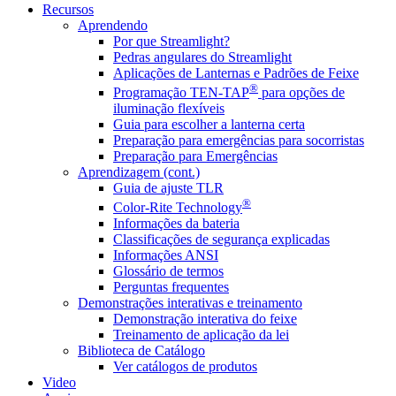
Recursos
Aprendendo
Por que Streamlight?
Pedras angulares do Streamlight
Aplicações de Lanternas e Padrões de Feixe
®
Programação TEN-TAP
para opções de
iluminação flexíveis
Guia para escolher a lanterna certa
Preparação para emergências para socorristas
Preparação para Emergências
Aprendizagem (cont.)
Guia de ajuste TLR
®
Color-Rite Technology
Informações da bateria
Classificações de segurança explicadas
Informações ANSI
Glossário de termos
Perguntas frequentes
Demonstrações interativas e treinamento
Demonstração interativa do feixe
Treinamento de aplicação da lei
Biblioteca de Catálogo
Ver catálogos de produtos
Video