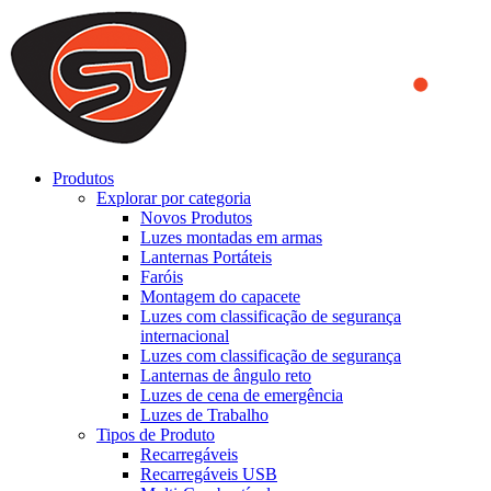
We use cookies to ensure that we provide you the best experience
on our website. By continuing to browse this website, you accept
that cookies are used to help us analyze how the website is used and
to offer you a better experience. To learn more or to find out how
you can disable cookies, you can access our
Privacy Policy
.
ACCEPT AND CLOSE
Produtos
Explorar por categoria
Novos Produtos
Luzes montadas em armas
Lanternas Portáteis
Faróis
Montagem do capacete
Luzes com classificação de segurança
internacional
Luzes com classificação de segurança
Lanternas de ângulo reto
Luzes de cena de emergência
Luzes de Trabalho
Tipos de Produto
Recarregáveis
Recarregáveis USB