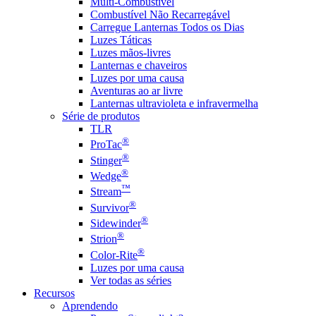
Multi-Combustível
Combustível Não Recarregável
Carregue Lanternas Todos os Dias
Luzes Táticas
Luzes mãos-livres
Lanternas e chaveiros
Luzes por uma causa
Aventuras ao ar livre
Lanternas ultravioleta e infravermelha
Série de produtos
TLR
®
ProTac
®
Stinger
®
Wedge
™
Stream
®
Survivor
®
Sidewinder
®
Strion
®
Color-Rite
Luzes por uma causa
Ver todas as séries
Recursos
Aprendendo