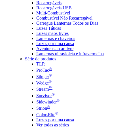
Recarregáveis
Recarregáveis USB
Multi-Combustível
Combustível Não Recarregável
Carregue Lanternas Todos os Dias
Luzes Táticas
Luzes mãos-livres
Lanternas e chaveiros
Luzes por uma causa
Aventuras ao ar livre
Lanternas ultravioleta e infravermelha
Série de produtos
TLR
®
ProTac
®
Stinger
®
Wedge
™
Stream
®
Survivor
®
Sidewinder
®
Strion
®
Color-Rite
Luzes por uma causa
Ver todas as séries