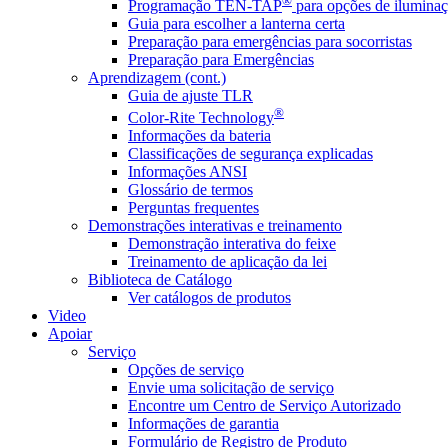
®
Programação TEN-TAP
para opções de iluminaç
Guia para escolher a lanterna certa
Preparação para emergências para socorristas
Preparação para Emergências
Aprendizagem (cont.)
Guia de ajuste TLR
®
Color-Rite Technology
Informações da bateria
Classificações de segurança explicadas
Informações ANSI
Glossário de termos
Perguntas frequentes
Demonstrações interativas e treinamento
Demonstração interativa do feixe
Treinamento de aplicação da lei
Biblioteca de Catálogo
Ver catálogos de produtos
Video
Apoiar
Serviço
Opções de serviço
Envie uma solicitação de serviço
Encontre um Centro de Serviço Autorizado
Informações de garantia
Formulário de Registro de Produto