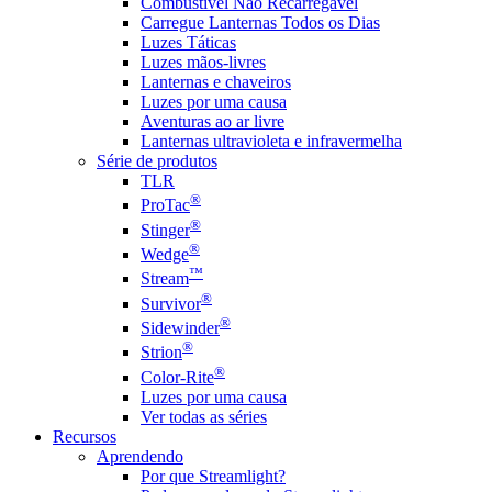
Combustível Não Recarregável
Carregue Lanternas Todos os Dias
Luzes Táticas
Luzes mãos-livres
Lanternas e chaveiros
Luzes por uma causa
Aventuras ao ar livre
Lanternas ultravioleta e infravermelha
Série de produtos
TLR
®
ProTac
®
Stinger
®
Wedge
™
Stream
®
Survivor
®
Sidewinder
®
Strion
®
Color-Rite
Luzes por uma causa
Ver todas as séries
Recursos
Aprendendo
Por que Streamlight?