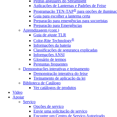
Pedras angulares do Streamlight
Aplicações de Lanternas e Padrões de Feixe
®
Programação TEN-TAP
para opções de iluminaç
Guia para escolher a lanterna certa
Preparação para emergências para socorristas
Preparação para Emergências
Aprendizagem (cont.)
Guia de ajuste TLR
®
Color-Rite Technology
Informações da bateria
Classificações de segurança explicadas
Informações ANSI
Glossário de termos
Perguntas frequentes
Demonstrações interativas e treinamento
Demonstração interativa do feixe
Treinamento de aplicação da lei
Biblioteca de Catálogo
Ver catálogos de produtos
Video
Apoiar
Serviço
Opções de serviço
Envie uma solicitação de serviço
Encontre um Centro de Serviço Autorizado