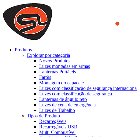
We use cookies to ensure that we provide you the best experience on o
you a better experience. To learn more or to find out how you can di
ACCEPT AND CLOSE
Produtos
Explorar por categoria
Novos Produtos
Luzes montadas em armas
Lanternas Portáteis
Faróis
Montagem do capacete
Luzes com classificação de segurança internaciona
Luzes com classificação de segurança
Lanternas de ângulo reto
Luzes de cena de emergência
Luzes de Trabalho
Tipos de Produto
Recarregáveis
Recarregáveis USB
Multi-Combustível