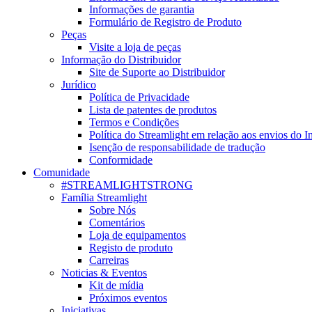
Informações de garantia
Formulário de Registro de Produto
Peças
Visite a loja de peças
Informação do Distribuidor
Site de Suporte ao Distribuidor
Jurídico
Política de Privacidade
Lista de patentes de produtos
Termos e Condições
Política do Streamlight em relação aos envios do I
Isenção de responsabilidade de tradução
Conformidade
Comunidade
#STREAMLIGHTSTRONG
Família Streamlight
Sobre Nós
Comentários
Loja de equipamentos
Registo de produto
Carreiras
Noticias & Eventos
Kit de mídia
Próximos eventos
Iniciativas