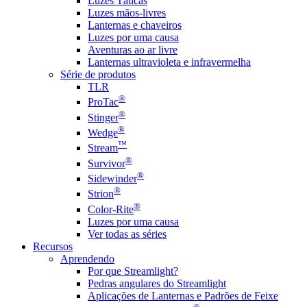
Luzes Táticas
Luzes mãos-livres
Lanternas e chaveiros
Luzes por uma causa
Aventuras ao ar livre
Lanternas ultravioleta e infravermelha
Série de produtos
TLR
®
ProTac
®
Stinger
®
Wedge
™
Stream
®
Survivor
®
Sidewinder
®
Strion
®
Color-Rite
Luzes por uma causa
Ver todas as séries
Recursos
Aprendendo
Por que Streamlight?
Pedras angulares do Streamlight
Aplicações de Lanternas e Padrões de Feixe