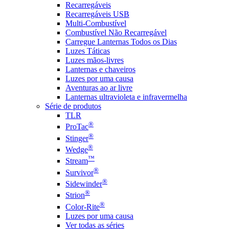
Recarregáveis
Recarregáveis USB
Multi-Combustível
Combustível Não Recarregável
Carregue Lanternas Todos os Dias
Luzes Táticas
Luzes mãos-livres
Lanternas e chaveiros
Luzes por uma causa
Aventuras ao ar livre
Lanternas ultravioleta e infravermelha
Série de produtos
TLR
®
ProTac
®
Stinger
®
Wedge
™
Stream
®
Survivor
®
Sidewinder
®
Strion
®
Color-Rite
Luzes por uma causa
Ver todas as séries