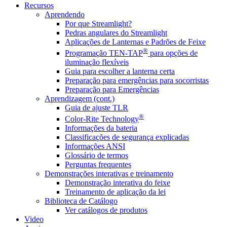
Recursos
Aprendendo
Por que Streamlight?
Pedras angulares do Streamlight
Aplicações de Lanternas e Padrões de Feixe
®
Programação TEN-TAP
para opções de
iluminação flexíveis
Guia para escolher a lanterna certa
Preparação para emergências para socorristas
Preparação para Emergências
Aprendizagem (cont.)
Guia de ajuste TLR
®
Color-Rite Technology
Informações da bateria
Classificações de segurança explicadas
Informações ANSI
Glossário de termos
Perguntas frequentes
Demonstrações interativas e treinamento
Demonstração interativa do feixe
Treinamento de aplicação da lei
Biblioteca de Catálogo
Ver catálogos de produtos
Video