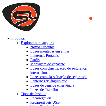
We use cookies to ensure that we provide you the best experience
on our website. By continuing to browse this website, you accept
that cookies are used to help us analyze how the website is used and
to offer you a better experience. To learn more or to find out how
you can disable cookies, you can access our
Privacy Policy
.
ACCEPT AND CLOSE
Produtos
Explorar por categoria
Novos Produtos
Luzes montadas em armas
Lanternas Portáteis
Faróis
Montagem do capacete
Luzes com classificação de segurança
internacional
Luzes com classificação de segurança
Lanternas de ângulo reto
Luzes de cena de emergência
Luzes de Trabalho
Tipos de Produto
Recarregáveis
Recarregáveis USB