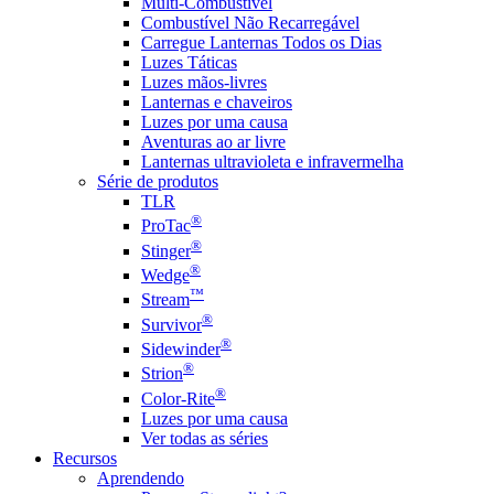
Multi-Combustível
Combustível Não Recarregável
Carregue Lanternas Todos os Dias
Luzes Táticas
Luzes mãos-livres
Lanternas e chaveiros
Luzes por uma causa
Aventuras ao ar livre
Lanternas ultravioleta e infravermelha
Série de produtos
TLR
®
ProTac
®
Stinger
®
Wedge
™
Stream
®
Survivor
®
Sidewinder
®
Strion
®
Color-Rite
Luzes por uma causa
Ver todas as séries
Recursos
Aprendendo