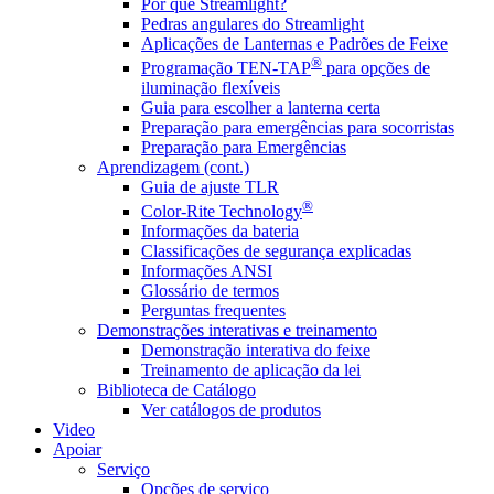
Por que Streamlight?
Pedras angulares do Streamlight
Aplicações de Lanternas e Padrões de Feixe
®
Programação TEN-TAP
para opções de
iluminação flexíveis
Guia para escolher a lanterna certa
Preparação para emergências para socorristas
Preparação para Emergências
Aprendizagem (cont.)
Guia de ajuste TLR
®
Color-Rite Technology
Informações da bateria
Classificações de segurança explicadas
Informações ANSI
Glossário de termos
Perguntas frequentes
Demonstrações interativas e treinamento
Demonstração interativa do feixe
Treinamento de aplicação da lei
Biblioteca de Catálogo
Ver catálogos de produtos
Video
Apoiar
Serviço
Opções de serviço