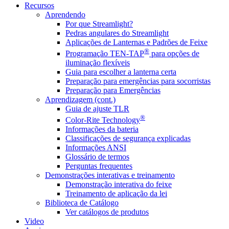
Recursos
Aprendendo
Por que Streamlight?
Pedras angulares do Streamlight
Aplicações de Lanternas e Padrões de Feixe
®
Programação TEN-TAP
para opções de
iluminação flexíveis
Guia para escolher a lanterna certa
Preparação para emergências para socorristas
Preparação para Emergências
Aprendizagem (cont.)
Guia de ajuste TLR
®
Color-Rite Technology
Informações da bateria
Classificações de segurança explicadas
Informações ANSI
Glossário de termos
Perguntas frequentes
Demonstrações interativas e treinamento
Demonstração interativa do feixe
Treinamento de aplicação da lei
Biblioteca de Catálogo
Ver catálogos de produtos
Video