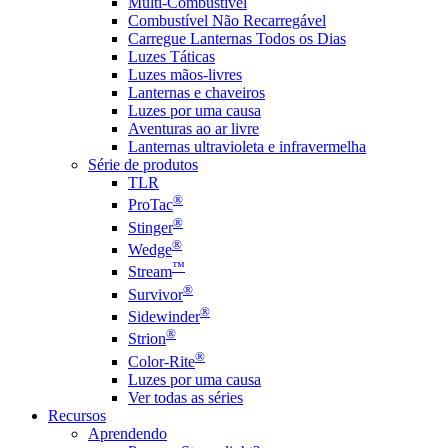
Multi-Combustível
Combustível Não Recarregável
Carregue Lanternas Todos os Dias
Luzes Táticas
Luzes mãos-livres
Lanternas e chaveiros
Luzes por uma causa
Aventuras ao ar livre
Lanternas ultravioleta e infravermelha
Série de produtos
TLR
®
ProTac
®
Stinger
®
Wedge
™
Stream
®
Survivor
®
Sidewinder
®
Strion
®
Color-Rite
Luzes por uma causa
Ver todas as séries
Recursos
Aprendendo