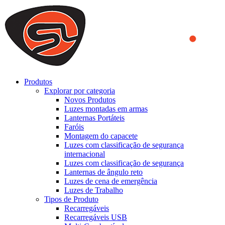
We use cookies to ensure that we provide you the best experience
on our website. By continuing to browse this website, you accept
that cookies are used to help us analyze how the website is used and
to offer you a better experience. To learn more or to find out how
you can disable cookies, you can access our
Privacy Policy
.
ACCEPT AND CLOSE
Produtos
Explorar por categoria
Novos Produtos
Luzes montadas em armas
Lanternas Portáteis
Faróis
Montagem do capacete
Luzes com classificação de segurança
internacional
Luzes com classificação de segurança
Lanternas de ângulo reto
Luzes de cena de emergência
Luzes de Trabalho
Tipos de Produto
Recarregáveis
Recarregáveis USB