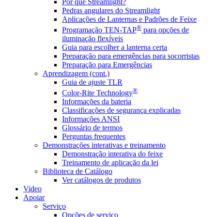
Por que Streamlight?
Pedras angulares do Streamlight
Aplicações de Lanternas e Padrões de Feixe
®
Programação TEN-TAP
para opções de
iluminação flexíveis
Guia para escolher a lanterna certa
Preparação para emergências para socorristas
Preparação para Emergências
Aprendizagem (cont.)
Guia de ajuste TLR
®
Color-Rite Technology
Informações da bateria
Classificações de segurança explicadas
Informações ANSI
Glossário de termos
Perguntas frequentes
Demonstrações interativas e treinamento
Demonstração interativa do feixe
Treinamento de aplicação da lei
Biblioteca de Catálogo
Ver catálogos de produtos
Video
Apoiar
Serviço
Opções de serviço