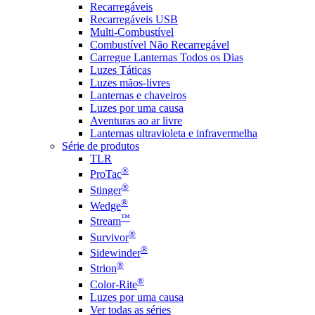
Recarregáveis
Recarregáveis USB
Multi-Combustível
Combustível Não Recarregável
Carregue Lanternas Todos os Dias
Luzes Táticas
Luzes mãos-livres
Lanternas e chaveiros
Luzes por uma causa
Aventuras ao ar livre
Lanternas ultravioleta e infravermelha
Série de produtos
TLR
®
ProTac
®
Stinger
®
Wedge
™
Stream
®
Survivor
®
Sidewinder
®
Strion
®
Color-Rite
Luzes por uma causa
Ver todas as séries