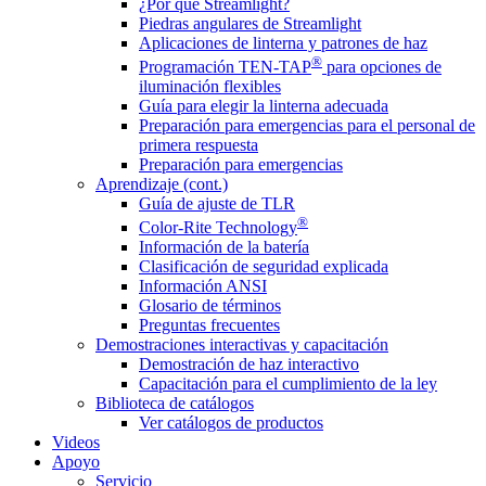
¿Por qué Streamlight?
Piedras angulares de Streamlight
Aplicaciones de linterna y patrones de haz
®
Programación TEN-TAP
para opciones de
iluminación flexibles
Guía para elegir la linterna adecuada
Preparación para emergencias para el personal de
primera respuesta
Preparación para emergencias
Aprendizaje (cont.)
Guía de ajuste de TLR
®
Color-Rite Technology
Información de la batería
Clasificación de seguridad explicada
Información ANSI
Glosario de términos
Preguntas frecuentes
Demostraciones interactivas y capacitación
Demostración de haz interactivo
Capacitación para el cumplimiento de la ley
Biblioteca de catálogos
Ver catálogos de productos
Videos
Apoyo
Servicio