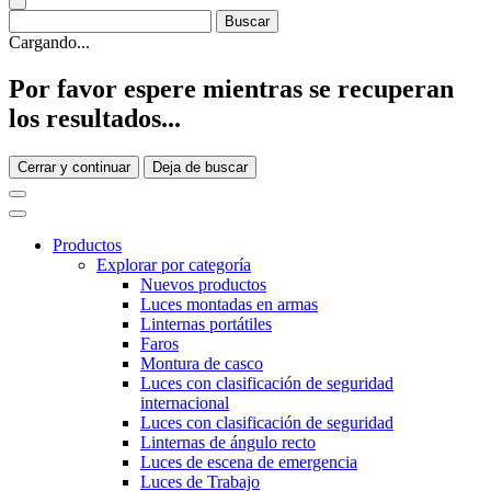
Cargando...
Por favor espere mientras se recuperan
los resultados...
Cerrar y continuar
Deja de buscar
Productos
Explorar por categoría
Nuevos productos
Luces montadas en armas
Linternas portátiles
Faros
Montura de casco
Luces con clasificación de seguridad
internacional
Luces con clasificación de seguridad
Linternas de ángulo recto
Luces de escena de emergencia
Luces de Trabajo