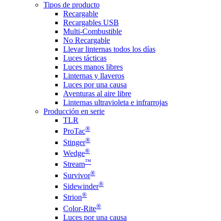
Tipos de producto
Recargable
Recargables USB
Multi-Combustible
No Recargable
Llevar linternas todos los días
Luces tácticas
Luces manos libres
Linternas y llaveros
Luces por una causa
Aventuras al aire libre
Linternas ultravioleta e infrarrojas
Producción en serie
TLR
®
ProTac
®
Stinger
®
Wedge
™
Stream
®
Survivor
®
Sidewinder
®
Strion
®
Color-Rite
Luces por una causa