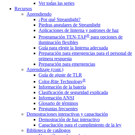
Ver todas las series
Recursos
Aprendiendo
¿Por qué Streamlight?
Piedras angulares de Streamlight
Aplicaciones de linterna y patrones de haz
®
Programación TEN-TAP
para opciones de
iluminación flexibles
Guía para elegir la linterna adecuada
Preparación para emergencias para el personal de
primera respuesta
Preparación para emergencias
Aprendizaje (cont.)
Guía de ajuste de TLR
®
Color-Rite Technology
Información de la batería
Clasificación de seguridad explicada
Información ANSI
Glosario de términos
Preguntas frecuentes
Demostraciones interactivas y capacitación
Demostración de haz interactivo
Capacitación para el cumplimiento de la ley
Biblioteca de catálogos