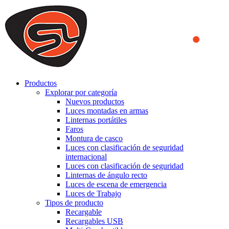
We use cookies to ensure that we provide you the best experience
on our website. By continuing to browse this website, you accept
that cookies are used to help us analyze how the website is used and
to offer you a better experience. To learn more or to find out how
you can disable cookies, you can access our
Privacy Policy
.
ACCEPT AND CLOSE
Productos
Explorar por categoría
Nuevos productos
Luces montadas en armas
Linternas portátiles
Faros
Montura de casco
Luces con clasificación de seguridad
internacional
Luces con clasificación de seguridad
Linternas de ángulo recto
Luces de escena de emergencia
Luces de Trabajo
Tipos de producto
Recargable
Recargables USB