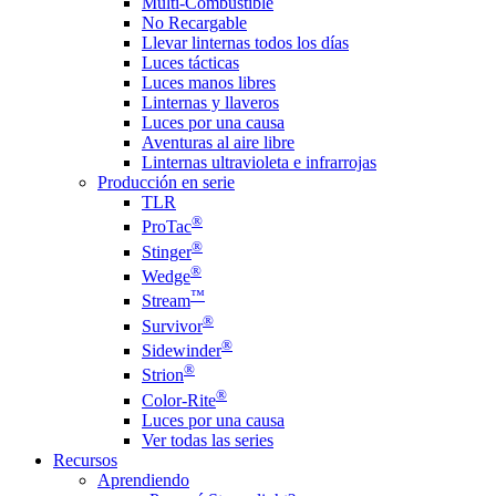
Multi-Combustible
No Recargable
Llevar linternas todos los días
Luces tácticas
Luces manos libres
Linternas y llaveros
Luces por una causa
Aventuras al aire libre
Linternas ultravioleta e infrarrojas
Producción en serie
TLR
®
ProTac
®
Stinger
®
Wedge
™
Stream
®
Survivor
®
Sidewinder
®
Strion
®
Color-Rite
Luces por una causa
Ver todas las series
Recursos
Aprendiendo