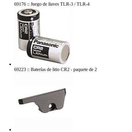
69176 :: Juego de llaves TLR-3 / TLR-4
69223 :: Baterías de litio CR2 - paquete de 2