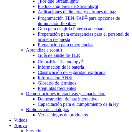
¿Por qué Streamlight?
Piedras angulares de Streamlight
Aplicaciones de linterna y patrones de haz
®
Programación TEN-TAP
para opciones de
iluminación flexibles
Guía para elegir la linterna adecuada
Preparación para emergencias para el personal de
primera respuesta
Preparación para emergencias
Aprendizaje (cont.)
Guía de ajuste de TLR
®
Color-Rite Technology
Información de la batería
Clasificación de seguridad explicada
Información ANSI
Glosario de términos
Preguntas frecuentes
Demostraciones interactivas y capacitación
Demostración de haz interactivo
Capacitación para el cumplimiento de la ley
Biblioteca de catálogos
Ver catálogos de productos
Videos
Apoyo
Servicio