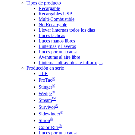
Tipos de producto
Recargable
Recargables USB
Multi-Combustible
No Recargable
Llevar linternas todos los días
Luces tácticas
Luces manos libres
Linternas y llaveros
Luces por una causa
Aventuras al aire libre
Linternas ultravioleta e infrarrojas
Producción en serie
TLR
®
ProTac
®
Stinger
®
Wedge
™
Stream
®
Survivor
®
Sidewinder
®
Strion
®
Color-Rite
Luces por una causa