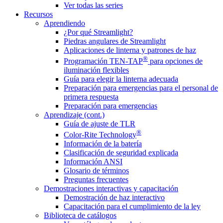
Ver todas las series
Recursos
Aprendiendo
¿Por qué Streamlight?
Piedras angulares de Streamlight
Aplicaciones de linterna y patrones de haz
®
Programación TEN-TAP
para opciones de
iluminación flexibles
Guía para elegir la linterna adecuada
Preparación para emergencias para el personal de
primera respuesta
Preparación para emergencias
Aprendizaje (cont.)
Guía de ajuste de TLR
®
Color-Rite Technology
Información de la batería
Clasificación de seguridad explicada
Información ANSI
Glosario de términos
Preguntas frecuentes
Demostraciones interactivas y capacitación
Demostración de haz interactivo
Capacitación para el cumplimiento de la ley
Biblioteca de catálogos