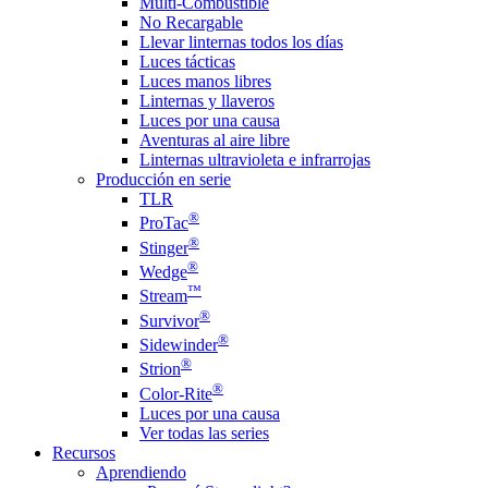
Multi-Combustible
No Recargable
Llevar linternas todos los días
Luces tácticas
Luces manos libres
Linternas y llaveros
Luces por una causa
Aventuras al aire libre
Linternas ultravioleta e infrarrojas
Producción en serie
TLR
®
ProTac
®
Stinger
®
Wedge
™
Stream
®
Survivor
®
Sidewinder
®
Strion
®
Color-Rite
Luces por una causa
Ver todas las series
Recursos
Aprendiendo