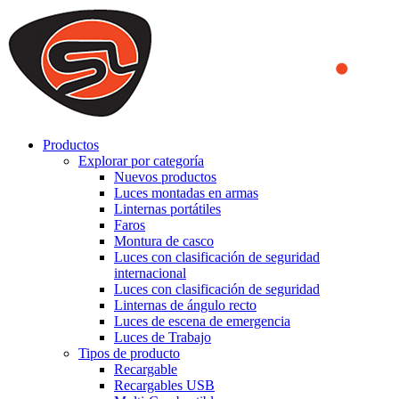
We use cookies to ensure that we provide you the best experience
on our website. By continuing to browse this website, you accept
that cookies are used to help us analyze how the website is used and
to offer you a better experience. To learn more or to find out how
you can disable cookies, you can access our
Privacy Policy
.
ACCEPT AND CLOSE
Productos
Explorar por categoría
Nuevos productos
Luces montadas en armas
Linternas portátiles
Faros
Montura de casco
Luces con clasificación de seguridad
internacional
Luces con clasificación de seguridad
Linternas de ángulo recto
Luces de escena de emergencia
Luces de Trabajo
Tipos de producto
Recargable
Recargables USB