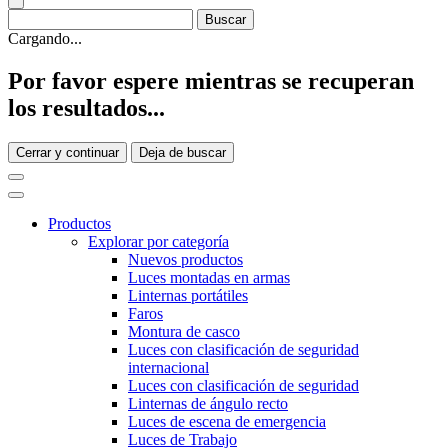
Cargando...
Por favor espere mientras se recuperan
los resultados...
Cerrar y continuar
Deja de buscar
Productos
Explorar por categoría
Nuevos productos
Luces montadas en armas
Linternas portátiles
Faros
Montura de casco
Luces con clasificación de seguridad
internacional
Luces con clasificación de seguridad
Linternas de ángulo recto
Luces de escena de emergencia
Luces de Trabajo