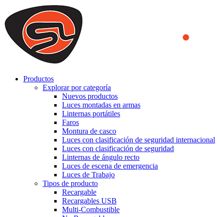
We use cookies to ensure that we provide you the best experience on o
you a better experience. To learn more or to find out how you can di
ACCEPT AND CLOSE
Productos
Explorar por categoría
Nuevos productos
Luces montadas en armas
Linternas portátiles
Faros
Montura de casco
Luces con clasificación de seguridad internacional
Luces con clasificación de seguridad
Linternas de ángulo recto
Luces de escena de emergencia
Luces de Trabajo
Tipos de producto
Recargable
Recargables USB
Multi-Combustible