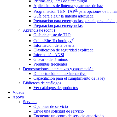
Piedras angulares de Streamlight
Aplicaciones de linterna y patrones de haz
®
Programación TEN-TAP
para opciones de ilumin
Guía para elegir la linterna adecuada
Preparación para emergencias para el personal de 
Preparación para emergencias
Aprendizaje (cont.)
Guía de ajuste de TLR
®
Color-Rite Technology
Información de la batería
Clasificación de seguridad explicada
Información ANSI
Glosario de términos
Preguntas frecuentes
Demostraciones interactivas y capacitación
Demostración de haz interactivo
Capacitación para el cumplimiento de la ley
Biblioteca de catálogos
Ver catálogos de productos
Videos
Apoyo
Servicio
Opciones de servicio
Envíe una solicitud de servicio
Encuentre un centro de servicio autorizado