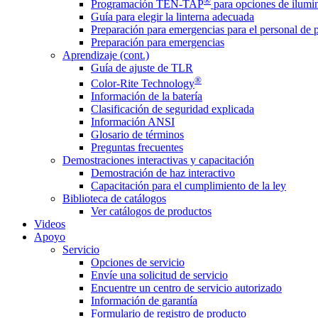
®
Programación TEN-TAP
para opciones de ilumin
Guía para elegir la linterna adecuada
Preparación para emergencias para el personal de 
Preparación para emergencias
Aprendizaje (cont.)
Guía de ajuste de TLR
®
Color-Rite Technology
Información de la batería
Clasificación de seguridad explicada
Información ANSI
Glosario de términos
Preguntas frecuentes
Demostraciones interactivas y capacitación
Demostración de haz interactivo
Capacitación para el cumplimiento de la ley
Biblioteca de catálogos
Ver catálogos de productos
Videos
Apoyo
Servicio
Opciones de servicio
Envíe una solicitud de servicio
Encuentre un centro de servicio autorizado
Información de garantía
Formulario de registro de producto