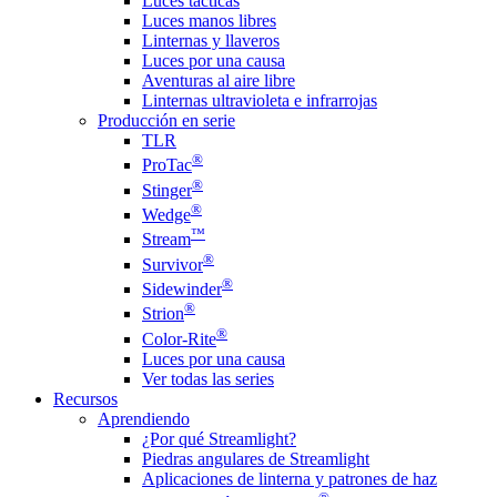
Luces tácticas
Luces manos libres
Linternas y llaveros
Luces por una causa
Aventuras al aire libre
Linternas ultravioleta e infrarrojas
Producción en serie
TLR
®
ProTac
®
Stinger
®
Wedge
™
Stream
®
Survivor
®
Sidewinder
®
Strion
®
Color-Rite
Luces por una causa
Ver todas las series
Recursos
Aprendiendo
¿Por qué Streamlight?
Piedras angulares de Streamlight
Aplicaciones de linterna y patrones de haz