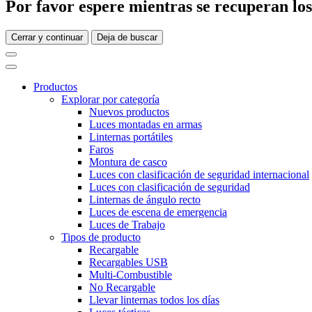
Por favor espere mientras se recuperan los 
Cerrar y continuar
Deja de buscar
Productos
Explorar por categoría
Nuevos productos
Luces montadas en armas
Linternas portátiles
Faros
Montura de casco
Luces con clasificación de seguridad internacional
Luces con clasificación de seguridad
Linternas de ángulo recto
Luces de escena de emergencia
Luces de Trabajo
Tipos de producto
Recargable
Recargables USB
Multi-Combustible
No Recargable
Llevar linternas todos los días