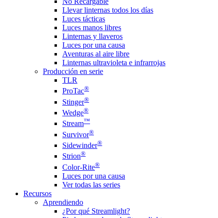
No Recargable
Llevar linternas todos los días
Luces tácticas
Luces manos libres
Linternas y llaveros
Luces por una causa
Aventuras al aire libre
Linternas ultravioleta e infrarrojas
Producción en serie
TLR
®
ProTac
®
Stinger
®
Wedge
™
Stream
®
Survivor
®
Sidewinder
®
Strion
®
Color-Rite
Luces por una causa
Ver todas las series
Recursos
Aprendiendo
¿Por qué Streamlight?