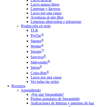
Luces tácticas
Luces manos libres
Linternas y llaveros
Luces por una causa
Aventuras al aire libre
Linternas ultravioleta e infrarrojas
Producción en serie
TLR
®
ProTac
®
Stinger
®
Wedge
™
Stream
®
Survivor
®
Sidewinder
®
Strion
®
Color-Rite
Luces por una causa
Ver todas las series
Recursos
Aprendiendo
¿Por qué Streamlight?
Piedras angulares de Streamlight
Aplicaciones de linterna y patrones de haz