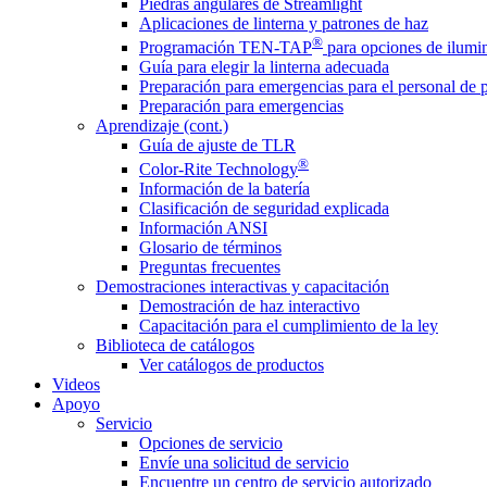
Piedras angulares de Streamlight
Aplicaciones de linterna y patrones de haz
®
Programación TEN-TAP
para opciones de ilumin
Guía para elegir la linterna adecuada
Preparación para emergencias para el personal de 
Preparación para emergencias
Aprendizaje (cont.)
Guía de ajuste de TLR
®
Color-Rite Technology
Información de la batería
Clasificación de seguridad explicada
Información ANSI
Glosario de términos
Preguntas frecuentes
Demostraciones interactivas y capacitación
Demostración de haz interactivo
Capacitación para el cumplimiento de la ley
Biblioteca de catálogos
Ver catálogos de productos
Videos
Apoyo
Servicio
Opciones de servicio
Envíe una solicitud de servicio
Encuentre un centro de servicio autorizado