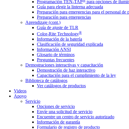
®
Programación TEN-TAP
para opciones de ilumin
Guía para elegir la linterna adecuada
Preparación para emergencias para el personal de 
Preparación para emergencias
Aprendizaje (cont.)
Guía de ajuste de TLR
®
Color-Rite Technology
Información de la batería
Clasificación de seguridad explicada
Información ANSI
Glosario de términos
Preguntas frecuentes
Demostraciones interactivas y capacitación
Demostración de haz interactivo
Capacitación para el cumplimiento de la ley
Biblioteca de catálogos
Ver catálogos de productos
Videos
Apoyo
Servicio
Opciones de servicio
Envíe una solicitud de servicio
Encuentre un centro de servicio autorizado
Información de garantía
Formulario de registro de producto