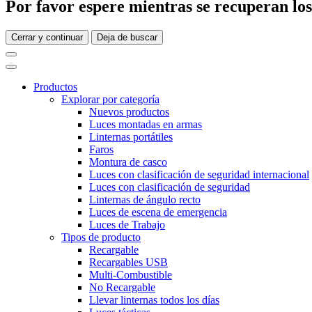
Por favor espere mientras se recuperan los 
Cerrar y continuar
Deja de buscar
Productos
Explorar por categoría
Nuevos productos
Luces montadas en armas
Linternas portátiles
Faros
Montura de casco
Luces con clasificación de seguridad internacional
Luces con clasificación de seguridad
Linternas de ángulo recto
Luces de escena de emergencia
Luces de Trabajo
Tipos de producto
Recargable
Recargables USB
Multi-Combustible
No Recargable
Llevar linternas todos los días