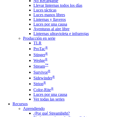
No Recargable
Llevar linternas todos los días
Luces tácticas
Luces manos libres
Linternas y llaveros
Luces por una causa
Aventuras al aire libre
Linternas ultravioleta e infrarrojas
Producción en serie
TLR
®
ProTac
®
Stinger
®
Wedge
™
Stream
®
Survivor
®
Sidewinder
®
Strion
®
Color-Rite
Luces por una causa
Ver todas las series
Recursos
Aprendiendo
¿Por qué Streamlight?