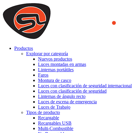
We use cookies to ensure that we provide you the best experience on o
you a better experience. To learn more or to find out how you can di
ACCEPT AND CLOSE
Productos
Explorar por categoría
Nuevos productos
Luces montadas en armas
Linternas portátiles
Faros
Montura de casco
Luces con clasificación de seguridad internacional
Luces con clasificación de seguridad
Linternas de ángulo recto
Luces de escena de emergencia
Luces de Trabajo
Tipos de producto
Recargable
Recargables USB
Multi-Combustible