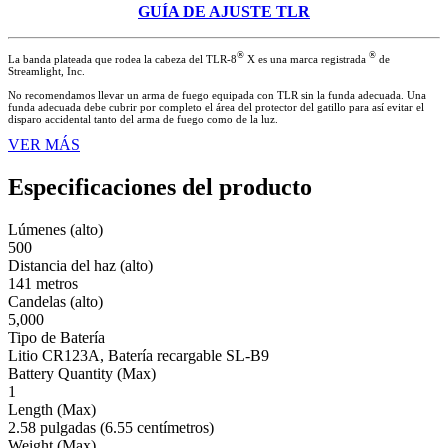
GUÍA DE AJUSTE TLR
®
®
La banda plateada que rodea la cabeza del TLR-8
X es una marca registrada
de
Streamlight, Inc.
No recomendamos llevar un arma de fuego equipada con TLR sin la funda adecuada. Una
funda adecuada debe cubrir por completo el área del protector del gatillo para así evitar el
disparo accidental tanto del arma de fuego como de la luz.
VER MÁS
Especificaciones del producto
Lúmenes (alto)
500
Distancia del haz (alto)
141 metros
Candelas (alto)
5,000
Tipo de Batería
Litio CR123A, Batería recargable SL-B9
Battery Quantity (Max)
1
Length (Max)
2.58 pulgadas (6.55 centímetros)
Weight (Max)