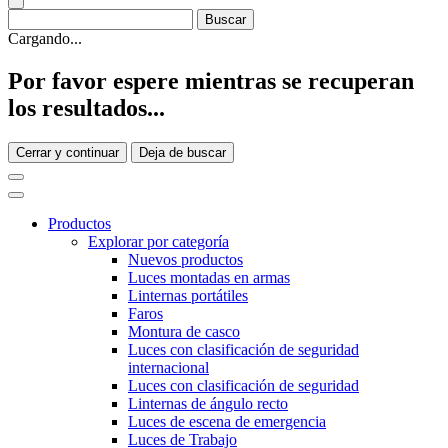
Cargando...
Por favor espere mientras se recuperan
los resultados...
Cerrar y continuar
Deja de buscar
Productos
Explorar por categoría
Nuevos productos
Luces montadas en armas
Linternas portátiles
Faros
Montura de casco
Luces con clasificación de seguridad
internacional
Luces con clasificación de seguridad
Linternas de ángulo recto
Luces de escena de emergencia
Luces de Trabajo