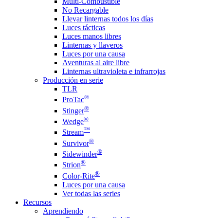
Multi-Combustible
No Recargable
Llevar linternas todos los días
Luces tácticas
Luces manos libres
Linternas y llaveros
Luces por una causa
Aventuras al aire libre
Linternas ultravioleta e infrarrojas
Producción en serie
TLR
®
ProTac
®
Stinger
®
Wedge
™
Stream
®
Survivor
®
Sidewinder
®
Strion
®
Color-Rite
Luces por una causa
Ver todas las series
Recursos
Aprendiendo