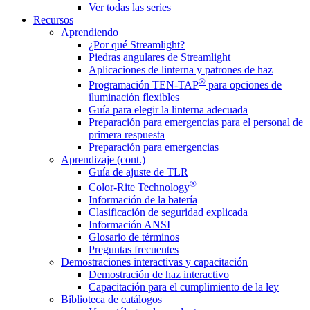
Ver todas las series
Recursos
Aprendiendo
¿Por qué Streamlight?
Piedras angulares de Streamlight
Aplicaciones de linterna y patrones de haz
®
Programación TEN-TAP
para opciones de
iluminación flexibles
Guía para elegir la linterna adecuada
Preparación para emergencias para el personal de
primera respuesta
Preparación para emergencias
Aprendizaje (cont.)
Guía de ajuste de TLR
®
Color-Rite Technology
Información de la batería
Clasificación de seguridad explicada
Información ANSI
Glosario de términos
Preguntas frecuentes
Demostraciones interactivas y capacitación
Demostración de haz interactivo
Capacitación para el cumplimiento de la ley
Biblioteca de catálogos