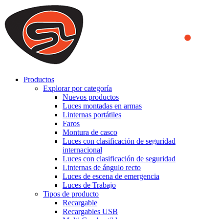
We use cookies to ensure that we provide you the best experience
on our website. By continuing to browse this website, you accept
that cookies are used to help us analyze how the website is used and
to offer you a better experience. To learn more or to find out how
you can disable cookies, you can access our
Privacy Policy
.
ACCEPT AND CLOSE
Productos
Explorar por categoría
Nuevos productos
Luces montadas en armas
Linternas portátiles
Faros
Montura de casco
Luces con clasificación de seguridad
internacional
Luces con clasificación de seguridad
Linternas de ángulo recto
Luces de escena de emergencia
Luces de Trabajo
Tipos de producto
Recargable
Recargables USB