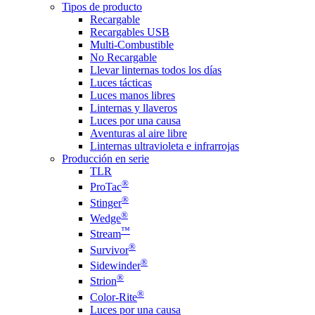
Tipos de producto
Recargable
Recargables USB
Multi-Combustible
No Recargable
Llevar linternas todos los días
Luces tácticas
Luces manos libres
Linternas y llaveros
Luces por una causa
Aventuras al aire libre
Linternas ultravioleta e infrarrojas
Producción en serie
TLR
®
ProTac
®
Stinger
®
Wedge
™
Stream
®
Survivor
®
Sidewinder
®
Strion
®
Color-Rite
Luces por una causa