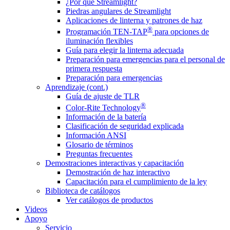
¿Por qué Streamlight?
Piedras angulares de Streamlight
Aplicaciones de linterna y patrones de haz
®
Programación TEN-TAP
para opciones de
iluminación flexibles
Guía para elegir la linterna adecuada
Preparación para emergencias para el personal de
primera respuesta
Preparación para emergencias
Aprendizaje (cont.)
Guía de ajuste de TLR
®
Color-Rite Technology
Información de la batería
Clasificación de seguridad explicada
Información ANSI
Glosario de términos
Preguntas frecuentes
Demostraciones interactivas y capacitación
Demostración de haz interactivo
Capacitación para el cumplimiento de la ley
Biblioteca de catálogos
Ver catálogos de productos
Videos
Apoyo
Servicio