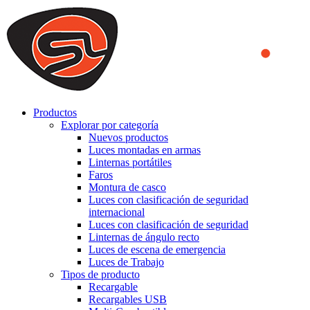
We use cookies to ensure that we provide you the best experience
on our website. By continuing to browse this website, you accept
that cookies are used to help us analyze how the website is used and
to offer you a better experience. To learn more or to find out how
you can disable cookies, you can access our
Privacy Policy
.
ACCEPT AND CLOSE
Productos
Explorar por categoría
Nuevos productos
Luces montadas en armas
Linternas portátiles
Faros
Montura de casco
Luces con clasificación de seguridad
internacional
Luces con clasificación de seguridad
Linternas de ángulo recto
Luces de escena de emergencia
Luces de Trabajo
Tipos de producto
Recargable
Recargables USB