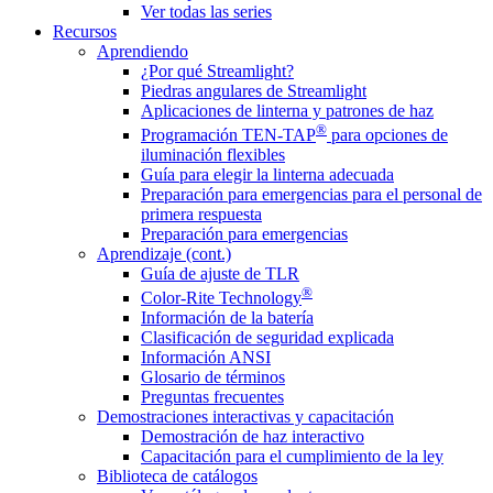
Ver todas las series
Recursos
Aprendiendo
¿Por qué Streamlight?
Piedras angulares de Streamlight
Aplicaciones de linterna y patrones de haz
®
Programación TEN-TAP
para opciones de
iluminación flexibles
Guía para elegir la linterna adecuada
Preparación para emergencias para el personal de
primera respuesta
Preparación para emergencias
Aprendizaje (cont.)
Guía de ajuste de TLR
®
Color-Rite Technology
Información de la batería
Clasificación de seguridad explicada
Información ANSI
Glosario de términos
Preguntas frecuentes
Demostraciones interactivas y capacitación
Demostración de haz interactivo
Capacitación para el cumplimiento de la ley
Biblioteca de catálogos