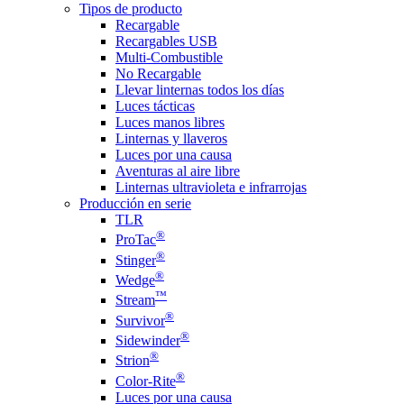
Tipos de producto
Recargable
Recargables USB
Multi-Combustible
No Recargable
Llevar linternas todos los días
Luces tácticas
Luces manos libres
Linternas y llaveros
Luces por una causa
Aventuras al aire libre
Linternas ultravioleta e infrarrojas
Producción en serie
TLR
®
ProTac
®
Stinger
®
Wedge
™
Stream
®
Survivor
®
Sidewinder
®
Strion
®
Color-Rite
Luces por una causa