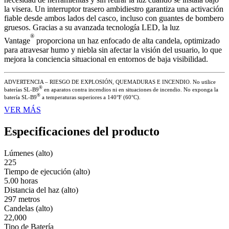
la visera. Un interruptor trasero ambidiestro garantiza una activación
fiable desde ambos lados del casco, incluso con guantes de bombero
gruesos. Gracias a su avanzada tecnología LED, la luz
®
Vantage
proporciona un haz enfocado de alta candela, optimizado
para atravesar humo y niebla sin afectar la visión del usuario, lo que
mejora la conciencia situacional en entornos de baja visibilidad.
ADVERTENCIA – RIESGO DE EXPLOSIÓN, QUEMADURAS E INCENDIO. No utilice
®
baterías SL-B9
en aparatos contra incendios ni en situaciones de incendio. No exponga la
®
batería SL-B9
a temperaturas superiores a 140°F (60°C).
VER MÁS
Especificaciones del producto
Lúmenes (alto)
225
Tiempo de ejecución (alto)
5.00 horas
Distancia del haz (alto)
297 metros
Candelas (alto)
22,000
Tipo de Batería