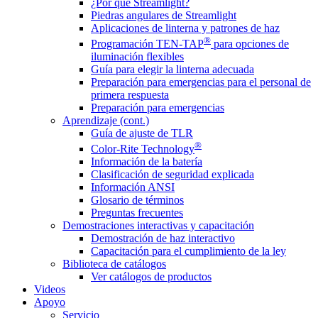
¿Por qué Streamlight?
Piedras angulares de Streamlight
Aplicaciones de linterna y patrones de haz
®
Programación TEN-TAP
para opciones de
iluminación flexibles
Guía para elegir la linterna adecuada
Preparación para emergencias para el personal de
primera respuesta
Preparación para emergencias
Aprendizaje (cont.)
Guía de ajuste de TLR
®
Color-Rite Technology
Información de la batería
Clasificación de seguridad explicada
Información ANSI
Glosario de términos
Preguntas frecuentes
Demostraciones interactivas y capacitación
Demostración de haz interactivo
Capacitación para el cumplimiento de la ley
Biblioteca de catálogos
Ver catálogos de productos
Videos
Apoyo
Servicio