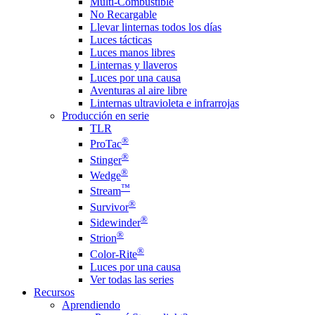
Multi-Combustible
No Recargable
Llevar linternas todos los días
Luces tácticas
Luces manos libres
Linternas y llaveros
Luces por una causa
Aventuras al aire libre
Linternas ultravioleta e infrarrojas
Producción en serie
TLR
®
ProTac
®
Stinger
®
Wedge
™
Stream
®
Survivor
®
Sidewinder
®
Strion
®
Color-Rite
Luces por una causa
Ver todas las series
Recursos
Aprendiendo