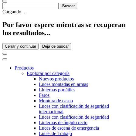
Cargando...
Por favor espere mientras se recuperan
los resultados...
Cerrar y continuar
Deja de buscar
Productos
Explorar por categoría
Nuevos productos
Luces montadas en armas
Linternas portátiles
Faros
Montura de casco
Luces con clasificación de seguridad
internacional
Luces con clasificación de seguridad
Linternas de ángulo recto
Luces de escena de emergencia
Luces de Trabajo