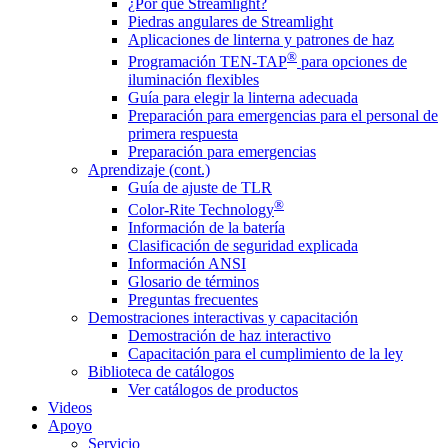
¿Por qué Streamlight?
Piedras angulares de Streamlight
Aplicaciones de linterna y patrones de haz
®
Programación TEN-TAP
para opciones de
iluminación flexibles
Guía para elegir la linterna adecuada
Preparación para emergencias para el personal de
primera respuesta
Preparación para emergencias
Aprendizaje (cont.)
Guía de ajuste de TLR
®
Color-Rite Technology
Información de la batería
Clasificación de seguridad explicada
Información ANSI
Glosario de términos
Preguntas frecuentes
Demostraciones interactivas y capacitación
Demostración de haz interactivo
Capacitación para el cumplimiento de la ley
Biblioteca de catálogos
Ver catálogos de productos
Videos
Apoyo
Servicio