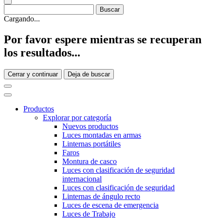
Cargando...
Por favor espere mientras se recuperan
los resultados...
Cerrar y continuar
Deja de buscar
Productos
Explorar por categoría
Nuevos productos
Luces montadas en armas
Linternas portátiles
Faros
Montura de casco
Luces con clasificación de seguridad
internacional
Luces con clasificación de seguridad
Linternas de ángulo recto
Luces de escena de emergencia
Luces de Trabajo