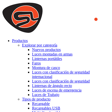
We use cookies to ensure that we provide you the best experience
on our website. By continuing to browse this website, you accept
that cookies are used to help us analyze how the website is used and
to offer you a better experience. To learn more or to find out how
you can disable cookies, you can access our
Privacy Policy
.
ACCEPT AND CLOSE
Productos
Explorar por categoría
Nuevos productos
Luces montadas en armas
Linternas portátiles
Faros
Montura de casco
Luces con clasificación de seguridad
internacional
Luces con clasificación de seguridad
Linternas de ángulo recto
Luces de escena de emergencia
Luces de Trabajo
Tipos de producto
Recargable
Recargables USB