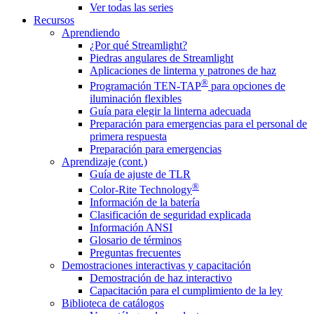
Ver todas las series
Recursos
Aprendiendo
¿Por qué Streamlight?
Piedras angulares de Streamlight
Aplicaciones de linterna y patrones de haz
®
Programación TEN-TAP
para opciones de
iluminación flexibles
Guía para elegir la linterna adecuada
Preparación para emergencias para el personal de
primera respuesta
Preparación para emergencias
Aprendizaje (cont.)
Guía de ajuste de TLR
®
Color-Rite Technology
Información de la batería
Clasificación de seguridad explicada
Información ANSI
Glosario de términos
Preguntas frecuentes
Demostraciones interactivas y capacitación
Demostración de haz interactivo
Capacitación para el cumplimiento de la ley
Biblioteca de catálogos