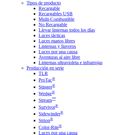
Tipos de producto
Recargable
Recargables USB
Multi-Combustible
No Recargable
Llevar linternas todos los días
Luces tácticas
Luces manos libres
Linternas y llaveros
Luces por una causa
Aventuras al aire libre
Linternas ultravioleta e infrarrojas
Producción en serie
TLR
®
ProTac
®
Stinger
®
Wedge
™
Stream
®
Survivor
®
Sidewinder
®
Strion
®
Color-Rite
Luces por una causa