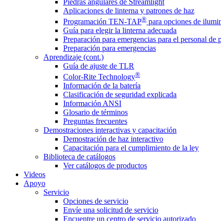
Piedras angulares de Streamlight
Aplicaciones de linterna y patrones de haz
®
Programación TEN-TAP
para opciones de ilumin
Guía para elegir la linterna adecuada
Preparación para emergencias para el personal de 
Preparación para emergencias
Aprendizaje (cont.)
Guía de ajuste de TLR
®
Color-Rite Technology
Información de la batería
Clasificación de seguridad explicada
Información ANSI
Glosario de términos
Preguntas frecuentes
Demostraciones interactivas y capacitación
Demostración de haz interactivo
Capacitación para el cumplimiento de la ley
Biblioteca de catálogos
Ver catálogos de productos
Videos
Apoyo
Servicio
Opciones de servicio
Envíe una solicitud de servicio
Encuentre un centro de servicio autorizado