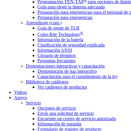
®
Programación TEN-TAP
para opciones de ilumin
Guía para elegir la linterna adecuada
Preparación para emergencias para el personal de 
Preparación para emergencias
Aprendizaje (cont.)
Guía de ajuste de TLR
®
Color-Rite Technology
Información de la batería
Clasificación de seguridad explicada
Información ANSI
Glosario de términos
Preguntas frecuentes
Demostraciones interactivas y capacitación
Demostración de haz interactivo
Capacitación para el cumplimiento de la ley
Biblioteca de catálogos
Ver catálogos de productos
Videos
Apoyo
Servicio
Opciones de servicio
Envíe una solicitud de servicio
Encuentre un centro de servicio autorizado
Información de garantía
Formulario de registro de producto