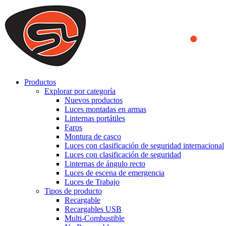
We use cookies to ensure that we provide you the best experience on o
you a better experience. To learn more or to find out how you can di
ACCEPT AND CLOSE
Productos
Explorar por categoría
Nuevos productos
Luces montadas en armas
Linternas portátiles
Faros
Montura de casco
Luces con clasificación de seguridad internacional
Luces con clasificación de seguridad
Linternas de ángulo recto
Luces de escena de emergencia
Luces de Trabajo
Tipos de producto
Recargable
Recargables USB
Multi-Combustible