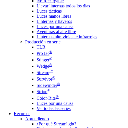
No Recargable
Llevar linternas todos los días
Luces tácticas
Luces manos libres
Linternas y llaveros
Luces por una causa
Aventuras al aire libre
Linternas ultravioleta e infrarrojas
Producción en serie
TLR
®
ProTac
®
Stinger
®
Wedge
™
Stream
®
Survivor
®
Sidewinder
®
Strion
®
Color-Rite
Luces por una causa
Ver todas las series
Recursos
Aprendiendo
¿Por qué Streamlight?