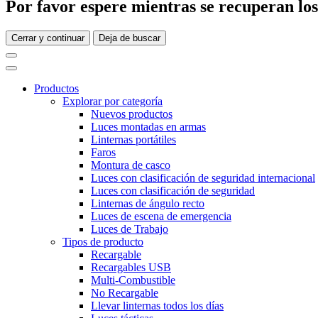
Por favor espere mientras se recuperan los 
Cerrar y continuar
Deja de buscar
Productos
Explorar por categoría
Nuevos productos
Luces montadas en armas
Linternas portátiles
Faros
Montura de casco
Luces con clasificación de seguridad internacional
Luces con clasificación de seguridad
Linternas de ángulo recto
Luces de escena de emergencia
Luces de Trabajo
Tipos de producto
Recargable
Recargables USB
Multi-Combustible
No Recargable
Llevar linternas todos los días