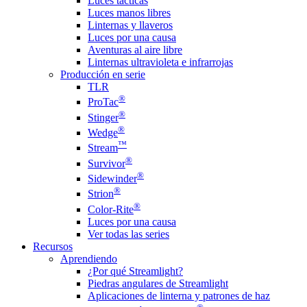
Luces tácticas
Luces manos libres
Linternas y llaveros
Luces por una causa
Aventuras al aire libre
Linternas ultravioleta e infrarrojas
Producción en serie
TLR
®
ProTac
®
Stinger
®
Wedge
™
Stream
®
Survivor
®
Sidewinder
®
Strion
®
Color-Rite
Luces por una causa
Ver todas las series
Recursos
Aprendiendo
¿Por qué Streamlight?
Piedras angulares de Streamlight
Aplicaciones de linterna y patrones de haz