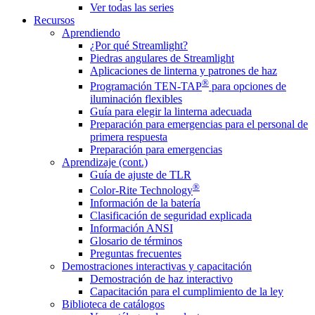
Ver todas las series
Recursos
Aprendiendo
¿Por qué Streamlight?
Piedras angulares de Streamlight
Aplicaciones de linterna y patrones de haz
®
Programación TEN-TAP
para opciones de
iluminación flexibles
Guía para elegir la linterna adecuada
Preparación para emergencias para el personal de
primera respuesta
Preparación para emergencias
Aprendizaje (cont.)
Guía de ajuste de TLR
®
Color-Rite Technology
Información de la batería
Clasificación de seguridad explicada
Información ANSI
Glosario de términos
Preguntas frecuentes
Demostraciones interactivas y capacitación
Demostración de haz interactivo
Capacitación para el cumplimiento de la ley
Biblioteca de catálogos