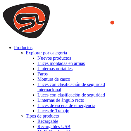
We use cookies to ensure that we provide you the best experience
on our website. By continuing to browse this website, you accept
that cookies are used to help us analyze how the website is used and
to offer you a better experience. To learn more or to find out how
you can disable cookies, you can access our
Privacy Policy
.
ACCEPT AND CLOSE
Productos
Explorar por categoría
Nuevos productos
Luces montadas en armas
Linternas portátiles
Faros
Montura de casco
Luces con clasificación de seguridad
internacional
Luces con clasificación de seguridad
Linternas de ángulo recto
Luces de escena de emergencia
Luces de Trabajo
Tipos de producto
Recargable
Recargables USB