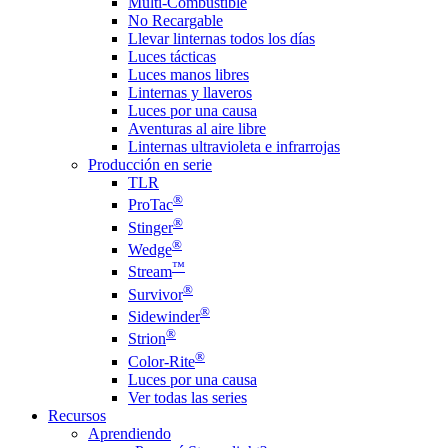
Multi-Combustible
No Recargable
Llevar linternas todos los días
Luces tácticas
Luces manos libres
Linternas y llaveros
Luces por una causa
Aventuras al aire libre
Linternas ultravioleta e infrarrojas
Producción en serie
TLR
®
ProTac
®
Stinger
®
Wedge
™
Stream
®
Survivor
®
Sidewinder
®
Strion
®
Color-Rite
Luces por una causa
Ver todas las series
Recursos
Aprendiendo