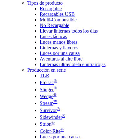
Tipos de producto
Recargable
Recargables USB
Multi-Combustible
No Recargable
Llevar linternas todos los días
Luces tácticas
Luces manos libres
Linternas y llaveros
Luces por una causa
Aventuras al aire libre
Linternas ultravioleta e infrarrojas
Producción en serie
TLR
®
ProTac
®
Stinger
®
Wedge
™
Stream
®
Survivor
®
Sidewinder
®
Strion
®
Color-Rite
Luces por una causa