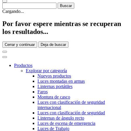
Cargando...
Por favor espere mientras se recuperan
los resultados...
Cerrar y continuar
Deja de buscar
Productos
Explorar por categoría
Nuevos productos
Luces montadas en armas
Linternas portátiles
Faros
Montura de casco
Luces con clasificación de seguridad
internacional
Luces con clasificación de seguridad
Linternas de ángulo recto
Luces de escena de emergencia
Luces de Trabajo