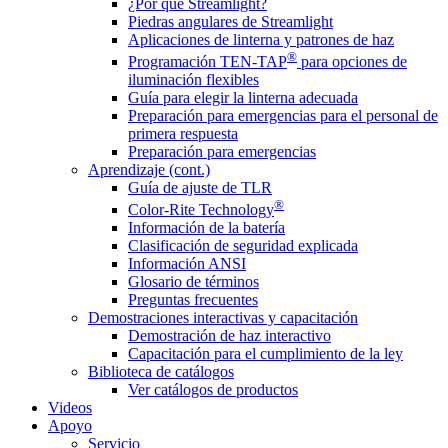
¿Por qué Streamlight?
Piedras angulares de Streamlight
Aplicaciones de linterna y patrones de haz
®
Programación TEN-TAP
para opciones de
iluminación flexibles
Guía para elegir la linterna adecuada
Preparación para emergencias para el personal de
primera respuesta
Preparación para emergencias
Aprendizaje (cont.)
Guía de ajuste de TLR
®
Color-Rite Technology
Información de la batería
Clasificación de seguridad explicada
Información ANSI
Glosario de términos
Preguntas frecuentes
Demostraciones interactivas y capacitación
Demostración de haz interactivo
Capacitación para el cumplimiento de la ley
Biblioteca de catálogos
Ver catálogos de productos
Videos
Apoyo
Servicio