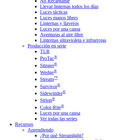
No Recargable
Llevar linternas todos los días
Luces tácticas
Luces manos libres
Linternas y llaveros
Luces por una causa
Aventuras al aire libre
Linternas ultravioleta e infrarrojas
Producción en serie
TLR
®
ProTac
®
Stinger
®
Wedge
™
Stream
®
Survivor
®
Sidewinder
®
Strion
®
Color-Rite
Luces por una causa
Ver todas las series
Recursos
Aprendiendo
¿Por qué Streamlight?