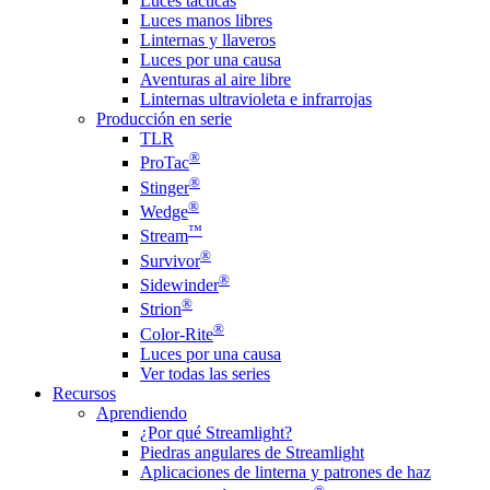
Luces tácticas
Luces manos libres
Linternas y llaveros
Luces por una causa
Aventuras al aire libre
Linternas ultravioleta e infrarrojas
Producción en serie
TLR
®
ProTac
®
Stinger
®
Wedge
™
Stream
®
Survivor
®
Sidewinder
®
Strion
®
Color-Rite
Luces por una causa
Ver todas las series
Recursos
Aprendiendo
¿Por qué Streamlight?
Piedras angulares de Streamlight
Aplicaciones de linterna y patrones de haz