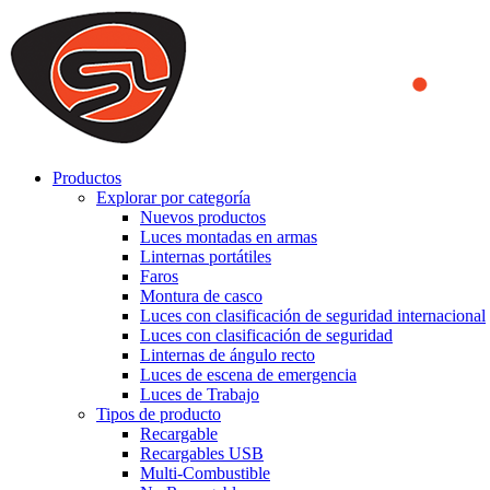
We use cookies to ensure that we provide you the best experience on o
you a better experience. To learn more or to find out how you can di
ACCEPT AND CLOSE
Productos
Explorar por categoría
Nuevos productos
Luces montadas en armas
Linternas portátiles
Faros
Montura de casco
Luces con clasificación de seguridad internacional
Luces con clasificación de seguridad
Linternas de ángulo recto
Luces de escena de emergencia
Luces de Trabajo
Tipos de producto
Recargable
Recargables USB
Multi-Combustible