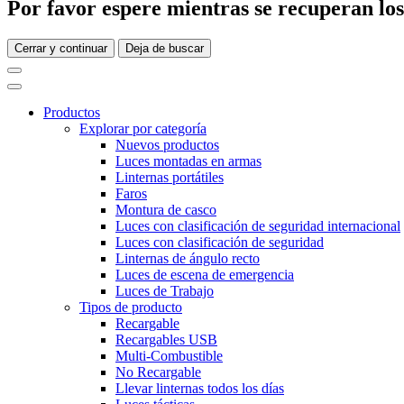
Por favor espere mientras se recuperan los 
Cerrar y continuar
Deja de buscar
Productos
Explorar por categoría
Nuevos productos
Luces montadas en armas
Linternas portátiles
Faros
Montura de casco
Luces con clasificación de seguridad internacional
Luces con clasificación de seguridad
Linternas de ángulo recto
Luces de escena de emergencia
Luces de Trabajo
Tipos de producto
Recargable
Recargables USB
Multi-Combustible
No Recargable
Llevar linternas todos los días