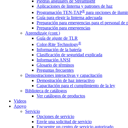
Piedras angulares de Streamlight
Aplicaciones de linterna y patrones de haz
®
Programación TEN-TAP
para opciones de ilumin
Guía para elegir la linterna adecuada
Preparación para emergencias para el personal de 
Preparación para emergencias
Aprendizaje (cont.)
Guía de ajuste de TLR
®
Color-Rite Technology
Información de la batería
Clasificación de seguridad explicada
Información ANSI
Glosario de términos
Preguntas frecuentes
Demostraciones interactivas y capacitación
Demostración de haz interactivo
Capacitación para el cumplimiento de la ley
Biblioteca de catálogos
Ver catálogos de productos
Videos
Apoyo
Servicio
Opciones de servicio
Envíe una solicitud de servicio
Encuentre un centro de servicio autorizado