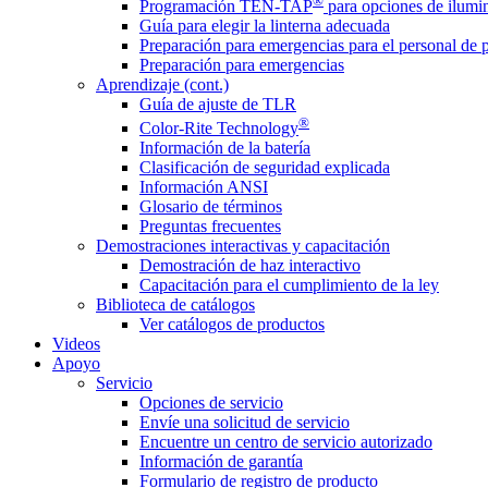
®
Programación TEN-TAP
para opciones de ilumin
Guía para elegir la linterna adecuada
Preparación para emergencias para el personal de 
Preparación para emergencias
Aprendizaje (cont.)
Guía de ajuste de TLR
®
Color-Rite Technology
Información de la batería
Clasificación de seguridad explicada
Información ANSI
Glosario de términos
Preguntas frecuentes
Demostraciones interactivas y capacitación
Demostración de haz interactivo
Capacitación para el cumplimiento de la ley
Biblioteca de catálogos
Ver catálogos de productos
Videos
Apoyo
Servicio
Opciones de servicio
Envíe una solicitud de servicio
Encuentre un centro de servicio autorizado
Información de garantía
Formulario de registro de producto