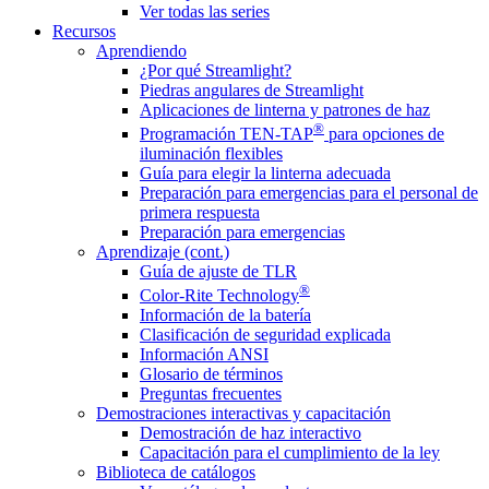
Ver todas las series
Recursos
Aprendiendo
¿Por qué Streamlight?
Piedras angulares de Streamlight
Aplicaciones de linterna y patrones de haz
®
Programación TEN-TAP
para opciones de
iluminación flexibles
Guía para elegir la linterna adecuada
Preparación para emergencias para el personal de
primera respuesta
Preparación para emergencias
Aprendizaje (cont.)
Guía de ajuste de TLR
®
Color-Rite Technology
Información de la batería
Clasificación de seguridad explicada
Información ANSI
Glosario de términos
Preguntas frecuentes
Demostraciones interactivas y capacitación
Demostración de haz interactivo
Capacitación para el cumplimiento de la ley
Biblioteca de catálogos