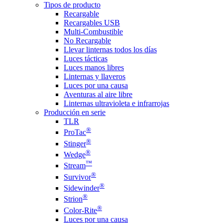
Tipos de producto
Recargable
Recargables USB
Multi-Combustible
No Recargable
Llevar linternas todos los días
Luces tácticas
Luces manos libres
Linternas y llaveros
Luces por una causa
Aventuras al aire libre
Linternas ultravioleta e infrarrojas
Producción en serie
TLR
®
ProTac
®
Stinger
®
Wedge
™
Stream
®
Survivor
®
Sidewinder
®
Strion
®
Color-Rite
Luces por una causa