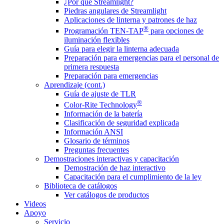
¿Por qué Streamlight?
Piedras angulares de Streamlight
Aplicaciones de linterna y patrones de haz
®
Programación TEN-TAP
para opciones de
iluminación flexibles
Guía para elegir la linterna adecuada
Preparación para emergencias para el personal de
primera respuesta
Preparación para emergencias
Aprendizaje (cont.)
Guía de ajuste de TLR
®
Color-Rite Technology
Información de la batería
Clasificación de seguridad explicada
Información ANSI
Glosario de términos
Preguntas frecuentes
Demostraciones interactivas y capacitación
Demostración de haz interactivo
Capacitación para el cumplimiento de la ley
Biblioteca de catálogos
Ver catálogos de productos
Videos
Apoyo
Servicio