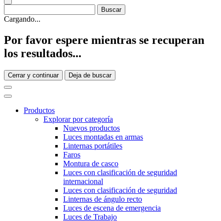
Cargando...
Por favor espere mientras se recuperan
los resultados...
Cerrar y continuar
Deja de buscar
Productos
Explorar por categoría
Nuevos productos
Luces montadas en armas
Linternas portátiles
Faros
Montura de casco
Luces con clasificación de seguridad
internacional
Luces con clasificación de seguridad
Linternas de ángulo recto
Luces de escena de emergencia
Luces de Trabajo