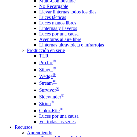
Multi-Combustible
No Recargable
Llevar linternas todos los días
Luces tácticas
Luces manos libres
Linternas y llaveros
Luces por una causa
Aventuras al aire libre
Linternas ultravioleta e infrarrojas
Producción en serie
TLR
®
ProTac
®
Stinger
®
Wedge
™
Stream
®
Survivor
®
Sidewinder
®
Strion
®
Color-Rite
Luces por una causa
Ver todas las series
Recursos
Aprendiendo