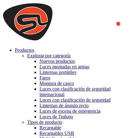
We use cookies to ensure that we provide you the best experience
on our website. By continuing to browse this website, you accept
that cookies are used to help us analyze how the website is used and
to offer you a better experience. To learn more or to find out how
you can disable cookies, you can access our
Privacy Policy
.
ACCEPT AND CLOSE
Productos
Explorar por categoría
Nuevos productos
Luces montadas en armas
Linternas portátiles
Faros
Montura de casco
Luces con clasificación de seguridad
internacional
Luces con clasificación de seguridad
Linternas de ángulo recto
Luces de escena de emergencia
Luces de Trabajo
Tipos de producto
Recargable
Recargables USB