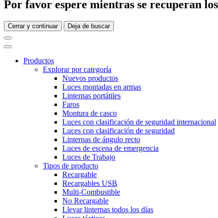
Por favor espere mientras se recuperan los 
Cerrar y continuar
Deja de buscar
Productos
Explorar por categoría
Nuevos productos
Luces montadas en armas
Linternas portátiles
Faros
Montura de casco
Luces con clasificación de seguridad internacional
Luces con clasificación de seguridad
Linternas de ángulo recto
Luces de escena de emergencia
Luces de Trabajo
Tipos de producto
Recargable
Recargables USB
Multi-Combustible
No Recargable
Llevar linternas todos los días