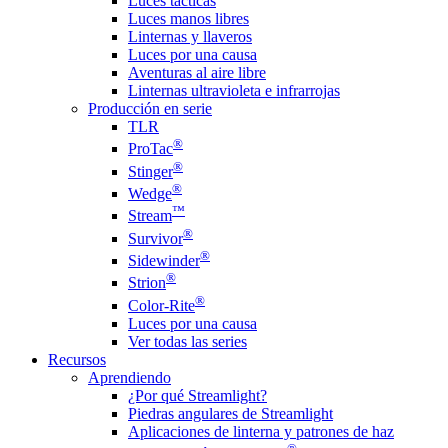
Luces tácticas
Luces manos libres
Linternas y llaveros
Luces por una causa
Aventuras al aire libre
Linternas ultravioleta e infrarrojas
Producción en serie
TLR
®
ProTac
®
Stinger
®
Wedge
™
Stream
®
Survivor
®
Sidewinder
®
Strion
®
Color-Rite
Luces por una causa
Ver todas las series
Recursos
Aprendiendo
¿Por qué Streamlight?
Piedras angulares de Streamlight
Aplicaciones de linterna y patrones de haz