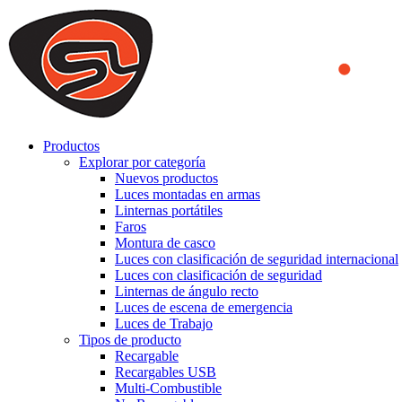
We use cookies to ensure that we provide you the best experience on o
you a better experience. To learn more or to find out how you can di
ACCEPT AND CLOSE
Productos
Explorar por categoría
Nuevos productos
Luces montadas en armas
Linternas portátiles
Faros
Montura de casco
Luces con clasificación de seguridad internacional
Luces con clasificación de seguridad
Linternas de ángulo recto
Luces de escena de emergencia
Luces de Trabajo
Tipos de producto
Recargable
Recargables USB
Multi-Combustible