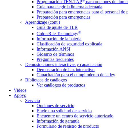
®
Programación TEN-TAP
para opciones de ilumin
Guía para elegir la linterna adecuada
Preparación para emergencias para el personal de 
Preparación para emergencias
Aprendizaje (cont.)
Guía de ajuste de TLR
®
Color-Rite Technology
Información de la batería
Clasificación de seguridad explicada
Información ANSI
Glosario de términos
Preguntas frecuentes
Demostraciones interactivas y capacitación
Demostración de haz interactivo
Capacitación para el cumplimiento de la ley
Biblioteca de catálogos
Ver catálogos de productos
Videos
Apoyo
Servicio
Opciones de servicio
Envíe una solicitud de servicio
Encuentre un centro de servicio autorizado
Información de garantía
Formulario de registro de producto