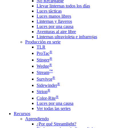
No Recargable
Llevar linternas todos los días
Luces tácticas
Luces manos libres
Linternas y llaveros
Luces por una causa
Aventuras al aire libre
Linternas ultravioleta e infrarrojas
Producción en serie
TLR
®
ProTac
®
Stinger
®
Wedge
™
Stream
®
Survivor
®
Sidewinder
®
Strion
®
Color-Rite
Luces por una causa
Ver todas las series
Recursos
Aprendiendo
¿Por qué Streamlight?