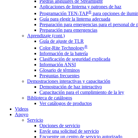
Piedras angulares de Streamlight
Aplicaciones de linterna y patrones de haz
®
Programación TEN-TAP
para opciones de ilumin
Guía para elegir la linterna adecuada
Preparación para emergencias para el personal de 
Preparación para emergencias
Aprendizaje (cont.)
Guía de ajuste de TLR
®
Color-Rite Technology
Información de la batería
Clasificación de seguridad explicada
Información ANSI
Glosario de términos
Preguntas frecuentes
Demostraciones interactivas y capacitación
Demostración de haz interactivo
Capacitación para el cumplimiento de la ley
Biblioteca de catálogos
Ver catálogos de productos
Videos
Apoyo
Servicio
Opciones de servicio
Envíe una solicitud de servicio
Encuentre un centro de servicio autorizado