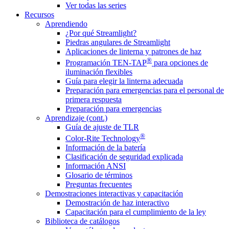
Ver todas las series
Recursos
Aprendiendo
¿Por qué Streamlight?
Piedras angulares de Streamlight
Aplicaciones de linterna y patrones de haz
®
Programación TEN-TAP
para opciones de
iluminación flexibles
Guía para elegir la linterna adecuada
Preparación para emergencias para el personal de
primera respuesta
Preparación para emergencias
Aprendizaje (cont.)
Guía de ajuste de TLR
®
Color-Rite Technology
Información de la batería
Clasificación de seguridad explicada
Información ANSI
Glosario de términos
Preguntas frecuentes
Demostraciones interactivas y capacitación
Demostración de haz interactivo
Capacitación para el cumplimiento de la ley
Biblioteca de catálogos