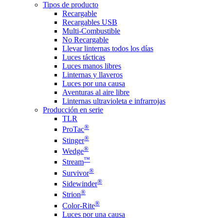
Tipos de producto
Recargable
Recargables USB
Multi-Combustible
No Recargable
Llevar linternas todos los días
Luces tácticas
Luces manos libres
Linternas y llaveros
Luces por una causa
Aventuras al aire libre
Linternas ultravioleta e infrarrojas
Producción en serie
TLR
®
ProTac
®
Stinger
®
Wedge
™
Stream
®
Survivor
®
Sidewinder
®
Strion
®
Color-Rite
Luces por una causa