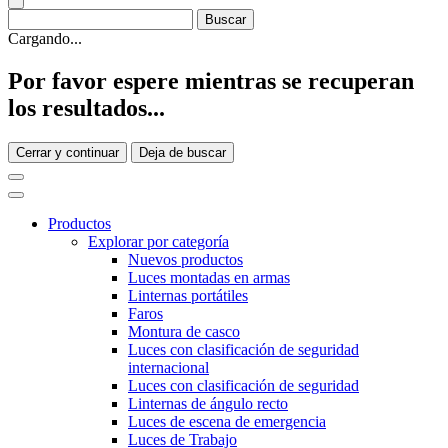
Cargando...
Por favor espere mientras se recuperan
los resultados...
Cerrar y continuar
Deja de buscar
Productos
Explorar por categoría
Nuevos productos
Luces montadas en armas
Linternas portátiles
Faros
Montura de casco
Luces con clasificación de seguridad
internacional
Luces con clasificación de seguridad
Linternas de ángulo recto
Luces de escena de emergencia
Luces de Trabajo