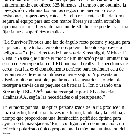
ininterrumpido que ofrece 325 lúmenes, al tiempo que optimiza la
navegación y elimina los puntos ciegos que pueden provocar
resbalones, tropezones y caídas. Su clip resistente se fija de forma
segura al equipo para uso con manos libres y su imán extraíble
opcional con una fuerza de tracción de 30 libras se puede usar para
fijar la luz a superficies metálicas.
“La Survivor Pivot es una luz de ángulo recto potente y segura para
el personal que trabaja en entornos potencialmente explosivos o
peligrosos,” dijo el director de ingresos de Streamlight, Michael F.
Cena. “Ya sea que utilice el modo de inundación para iluminar una
escena de emergencia o el LED puntual al realizar inspecciones de
cerca, esta luz es el complemento perfecto para cualquier caja de
herramientas de equipo intrínsecamente seguro. Y presenta un
diseño multicombustible, que brinda a los usuarios la opción de
recargar a través de su paquete de baterías Li-Ion o usando una
®
Streamlight SL-B26
batería recargable por USB o baterías
alcalinas AA, según las necesidades o el presupuesto.”
En el modo puntual, la óptica personalizada de la luz produce un
haz estrecho, ideal para atravesar el humo, la niebla y la neblina, al
tiempo que proporciona una iluminación periférica óptima para
ayudar en la navegación.’ En la configuración de inundación, un
reflector polarizado único proporciona la máxima iluminación del