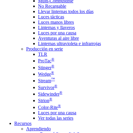
Multi-Combustible
No Recargable
Llevar linternas todos los días
Luces tácticas
Luces manos libres
Linternas y llaveros
Luces por una causa
Aventuras al aire libre
Linternas ultravioleta e infrarrojas
Producción en serie
TLR
®
ProTac
®
Stinger
®
Wedge
™
Stream
®
Survivor
®
Sidewinder
®
Strion
®
Color-Rite
Luces por una causa
Ver todas las series
Recursos
Aprendiendo