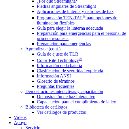
¿Por qué Streamlight?
Piedras angulares de Streamlight
Aplicaciones de linterna y patrones de haz
®
Programación TEN-TAP
para opciones de
iluminación flexibles
Guía para elegir la linterna adecuada
Preparación para emergencias para el personal de
primera respuesta
Preparación para emergencias
Aprendizaje (cont.)
Guía de ajuste de TLR
®
Color-Rite Technology
Información de la batería
Clasificación de seguridad explicada
Información ANSI
Glosario de términos
Preguntas frecuentes
Demostraciones interactivas y capacitación
Demostración de haz interactivo
Capacitación para el cumplimiento de la ley
Biblioteca de catálogos
Ver catálogos de productos
Videos
Apoyo
Servicio