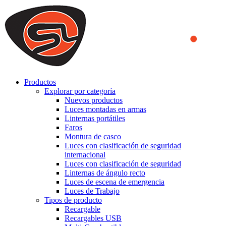
We use cookies to ensure that we provide you the best experience
on our website. By continuing to browse this website, you accept
that cookies are used to help us analyze how the website is used and
to offer you a better experience. To learn more or to find out how
you can disable cookies, you can access our
Privacy Policy
.
ACCEPT AND CLOSE
Productos
Explorar por categoría
Nuevos productos
Luces montadas en armas
Linternas portátiles
Faros
Montura de casco
Luces con clasificación de seguridad
internacional
Luces con clasificación de seguridad
Linternas de ángulo recto
Luces de escena de emergencia
Luces de Trabajo
Tipos de producto
Recargable
Recargables USB