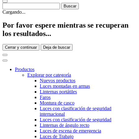
Cargando...
Por favor espere mientras se recuperan
los resultados...
Cerrar y continuar
Deja de buscar
Productos
Explorar por categoría
Nuevos productos
Luces montadas en armas
Linternas portátiles
Faros
Montura de casco
Luces con clasificación de seguridad
internacional
Luces con clasificación de seguridad
Linternas de ángulo recto
Luces de escena de emergencia
Luces de Trabajo