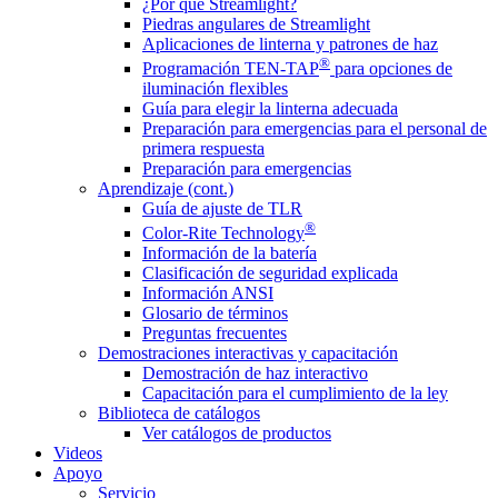
¿Por qué Streamlight?
Piedras angulares de Streamlight
Aplicaciones de linterna y patrones de haz
®
Programación TEN-TAP
para opciones de
iluminación flexibles
Guía para elegir la linterna adecuada
Preparación para emergencias para el personal de
primera respuesta
Preparación para emergencias
Aprendizaje (cont.)
Guía de ajuste de TLR
®
Color-Rite Technology
Información de la batería
Clasificación de seguridad explicada
Información ANSI
Glosario de términos
Preguntas frecuentes
Demostraciones interactivas y capacitación
Demostración de haz interactivo
Capacitación para el cumplimiento de la ley
Biblioteca de catálogos
Ver catálogos de productos
Videos
Apoyo
Servicio