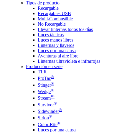
Tipos de producto
Recargable
Recargables USB
Multi-Combustible
No Recargable
Llevar linternas todos los días
Luces tácticas
Luces manos libres
Linternas y llaveros
Luces por una causa
Aventuras al aire libre
Linternas ultravioleta e infrarrojas
Producción en serie
TLR
®
ProTac
®
Stinger
®
Wedge
™
Stream
®
Survivor
®
Sidewinder
®
Strion
®
Color-Rite
Luces por una causa