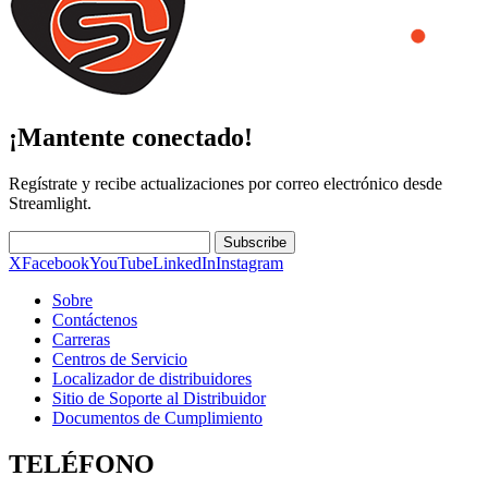
¡Mantente conectado!
Regístrate y recibe actualizaciones por correo electrónico desde
Streamlight.
Subscribe
X
Facebook
YouTube
LinkedIn
Instagram
Sobre
Contáctenos
Carreras
Centros de Servicio
Localizador de distribuidores
Sitio de Soporte al Distribuidor
Documentos de Cumplimiento
TELÉFONO