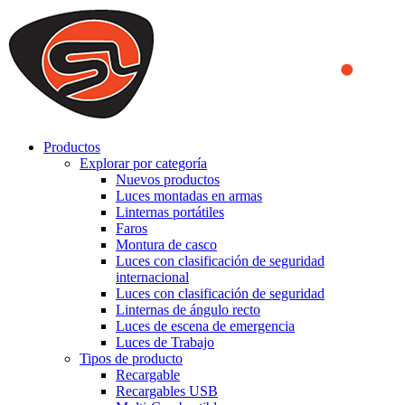
We use cookies to ensure that we provide you the best experience
on our website. By continuing to browse this website, you accept
that cookies are used to help us analyze how the website is used and
to offer you a better experience. To learn more or to find out how
you can disable cookies, you can access our
Privacy Policy
.
ACCEPT AND CLOSE
Productos
Explorar por categoría
Nuevos productos
Luces montadas en armas
Linternas portátiles
Faros
Montura de casco
Luces con clasificación de seguridad
internacional
Luces con clasificación de seguridad
Linternas de ángulo recto
Luces de escena de emergencia
Luces de Trabajo
Tipos de producto
Recargable
Recargables USB