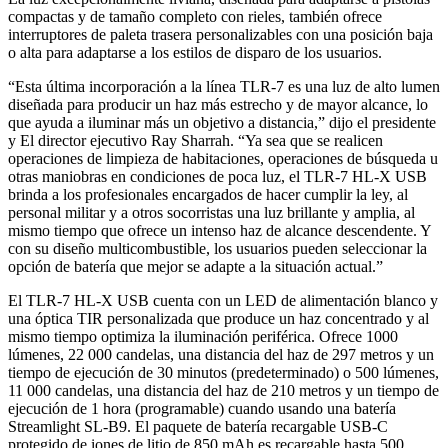
compactas y de tamaño completo con rieles, también ofrece
interruptores de paleta trasera personalizables con una posición baja
o alta para adaptarse a los estilos de disparo de los usuarios.
“Esta última incorporación a la línea TLR-7 es una luz de alto lumen
diseñada para producir un haz más estrecho y de mayor alcance, lo
que ayuda a iluminar más un objetivo a distancia,” dijo el presidente
y El director ejecutivo Ray Sharrah. “Ya sea que se realicen
operaciones de limpieza de habitaciones, operaciones de búsqueda u
otras maniobras en condiciones de poca luz, el TLR-7 HL-X USB
brinda a los profesionales encargados de hacer cumplir la ley, al
personal militar y a otros socorristas una luz brillante y amplia, al
mismo tiempo que ofrece un intenso haz de alcance descendente. Y
con su diseño multicombustible, los usuarios pueden seleccionar la
opción de batería que mejor se adapte a la situación actual.”
El TLR-7 HL-X USB cuenta con un LED de alimentación blanco y
una óptica TIR personalizada que produce un haz concentrado y al
mismo tiempo optimiza la iluminación periférica. Ofrece 1000
lúmenes, 22 000 candelas, una distancia del haz de 297 metros y un
tiempo de ejecución de 30 minutos (predeterminado) o 500 lúmenes,
11 000 candelas, una distancia del haz de 210 metros y un tiempo de
ejecución de 1 hora (programable) cuando usando una batería
Streamlight SL-B9. El paquete de batería recargable USB-C
protegido de iones de litio de 850 mAh es recargable hasta 500