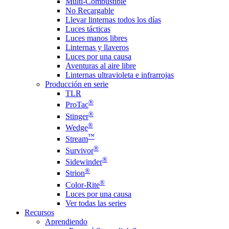
Multi-Combustible
No Recargable
Llevar linternas todos los días
Luces tácticas
Luces manos libres
Linternas y llaveros
Luces por una causa
Aventuras al aire libre
Linternas ultravioleta e infrarrojas
Producción en serie
TLR
®
ProTac
®
Stinger
®
Wedge
™
Stream
®
Survivor
®
Sidewinder
®
Strion
®
Color-Rite
Luces por una causa
Ver todas las series
Recursos
Aprendiendo