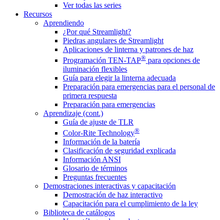
Ver todas las series
Recursos
Aprendiendo
¿Por qué Streamlight?
Piedras angulares de Streamlight
Aplicaciones de linterna y patrones de haz
®
Programación TEN-TAP
para opciones de
iluminación flexibles
Guía para elegir la linterna adecuada
Preparación para emergencias para el personal de
primera respuesta
Preparación para emergencias
Aprendizaje (cont.)
Guía de ajuste de TLR
®
Color-Rite Technology
Información de la batería
Clasificación de seguridad explicada
Información ANSI
Glosario de términos
Preguntas frecuentes
Demostraciones interactivas y capacitación
Demostración de haz interactivo
Capacitación para el cumplimiento de la ley
Biblioteca de catálogos