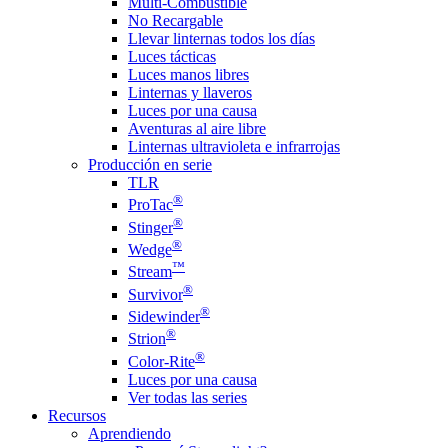
Multi-Combustible
No Recargable
Llevar linternas todos los días
Luces tácticas
Luces manos libres
Linternas y llaveros
Luces por una causa
Aventuras al aire libre
Linternas ultravioleta e infrarrojas
Producción en serie
TLR
®
ProTac
®
Stinger
®
Wedge
™
Stream
®
Survivor
®
Sidewinder
®
Strion
®
Color-Rite
Luces por una causa
Ver todas las series
Recursos
Aprendiendo