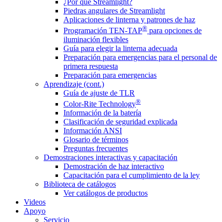
¿Por qué Streamlight?
Piedras angulares de Streamlight
Aplicaciones de linterna y patrones de haz
®
Programación TEN-TAP
para opciones de
iluminación flexibles
Guía para elegir la linterna adecuada
Preparación para emergencias para el personal de
primera respuesta
Preparación para emergencias
Aprendizaje (cont.)
Guía de ajuste de TLR
®
Color-Rite Technology
Información de la batería
Clasificación de seguridad explicada
Información ANSI
Glosario de términos
Preguntas frecuentes
Demostraciones interactivas y capacitación
Demostración de haz interactivo
Capacitación para el cumplimiento de la ley
Biblioteca de catálogos
Ver catálogos de productos
Videos
Apoyo
Servicio