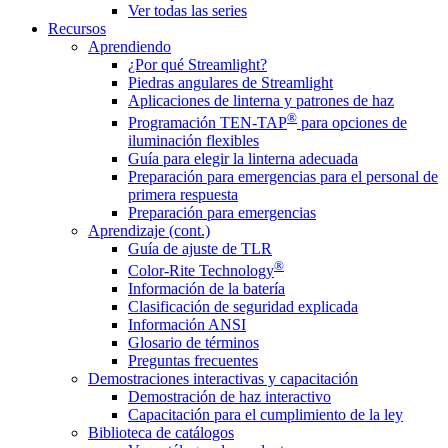
Ver todas las series
Recursos
Aprendiendo
¿Por qué Streamlight?
Piedras angulares de Streamlight
Aplicaciones de linterna y patrones de haz
®
Programación TEN-TAP
para opciones de
iluminación flexibles
Guía para elegir la linterna adecuada
Preparación para emergencias para el personal de
primera respuesta
Preparación para emergencias
Aprendizaje (cont.)
Guía de ajuste de TLR
®
Color-Rite Technology
Información de la batería
Clasificación de seguridad explicada
Información ANSI
Glosario de términos
Preguntas frecuentes
Demostraciones interactivas y capacitación
Demostración de haz interactivo
Capacitación para el cumplimiento de la ley
Biblioteca de catálogos