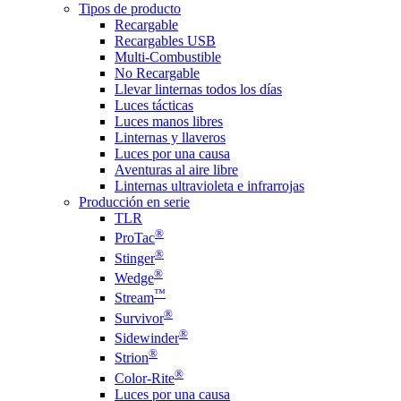
Tipos de producto
Recargable
Recargables USB
Multi-Combustible
No Recargable
Llevar linternas todos los días
Luces tácticas
Luces manos libres
Linternas y llaveros
Luces por una causa
Aventuras al aire libre
Linternas ultravioleta e infrarrojas
Producción en serie
TLR
®
ProTac
®
Stinger
®
Wedge
™
Stream
®
Survivor
®
Sidewinder
®
Strion
®
Color-Rite
Luces por una causa