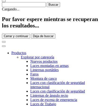
Cargando...
Por favor espere mientras se recuperan
los resultados...
Cerrar y continuar
Deja de buscar
Productos
Explorar por categoría
Nuevos productos
Luces montadas en armas
Linternas portátiles
Faros
Montura de casco
Luces con clasificación de seguridad
internacional
Luces con clasificación de seguridad
Linternas de ángulo recto
Luces de escena de emergencia
Luces de Trabajo