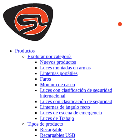
We use cookies to ensure that we provide you the best experience
on our website. By continuing to browse this website, you accept
that cookies are used to help us analyze how the website is used and
to offer you a better experience. To learn more or to find out how
you can disable cookies, you can access our
Privacy Policy
.
ACCEPT AND CLOSE
Productos
Explorar por categoría
Nuevos productos
Luces montadas en armas
Linternas portátiles
Faros
Montura de casco
Luces con clasificación de seguridad
internacional
Luces con clasificación de seguridad
Linternas de ángulo recto
Luces de escena de emergencia
Luces de Trabajo
Tipos de producto
Recargable
Recargables USB