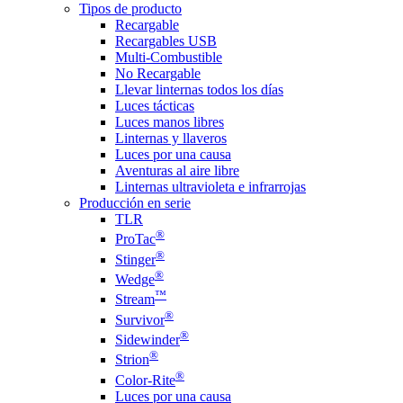
Tipos de producto
Recargable
Recargables USB
Multi-Combustible
No Recargable
Llevar linternas todos los días
Luces tácticas
Luces manos libres
Linternas y llaveros
Luces por una causa
Aventuras al aire libre
Linternas ultravioleta e infrarrojas
Producción en serie
TLR
®
ProTac
®
Stinger
®
Wedge
™
Stream
®
Survivor
®
Sidewinder
®
Strion
®
Color-Rite
Luces por una causa