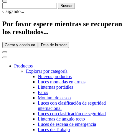
Cargando...
Por favor espere mientras se recuperan
los resultados...
Cerrar y continuar
Deja de buscar
Productos
Explorar por categoría
Nuevos productos
Luces montadas en armas
Linternas portátiles
Faros
Montura de casco
Luces con clasificación de seguridad
internacional
Luces con clasificación de seguridad
Linternas de ángulo recto
Luces de escena de emergencia
Luces de Trabajo