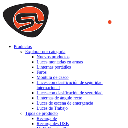
We use cookies to ensure that we provide you the best experience
on our website. By continuing to browse this website, you accept
that cookies are used to help us analyze how the website is used and
to offer you a better experience. To learn more or to find out how
you can disable cookies, you can access our
Privacy Policy
.
ACCEPT AND CLOSE
Productos
Explorar por categoría
Nuevos productos
Luces montadas en armas
Linternas portátiles
Faros
Montura de casco
Luces con clasificación de seguridad
internacional
Luces con clasificación de seguridad
Linternas de ángulo recto
Luces de escena de emergencia
Luces de Trabajo
Tipos de producto
Recargable
Recargables USB