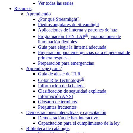
Ver todas las series
Recursos
Aprendiendo
¿Por qué Streamlight?
Piedras angulares de Streamlight
Aplicaciones de linterna y patrones de haz
®
Programación TEN-TAP
para opciones de
iluminación flexibles
Guía para elegir la linterna adecuada
Preparación para emergencias para el personal de
primera respuesta
Preparación para emergencias
Aprendizaje (cont.)
Guía de ajuste de TLR
®
Color-Rite Technology
Información de la batería
Clasificación de seguridad explicada
Información ANSI
Glosario de términos
Preguntas frecuentes
Demostraciones interactivas y capacitación
Demostración de haz interactivo
Capacitación para el cumplimiento de la ley
Biblioteca de catálogos