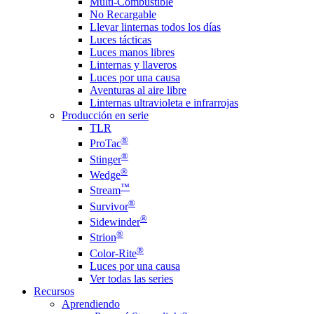
Multi-Combustible
No Recargable
Llevar linternas todos los días
Luces tácticas
Luces manos libres
Linternas y llaveros
Luces por una causa
Aventuras al aire libre
Linternas ultravioleta e infrarrojas
Producción en serie
TLR
®
ProTac
®
Stinger
®
Wedge
™
Stream
®
Survivor
®
Sidewinder
®
Strion
®
Color-Rite
Luces por una causa
Ver todas las series
Recursos
Aprendiendo