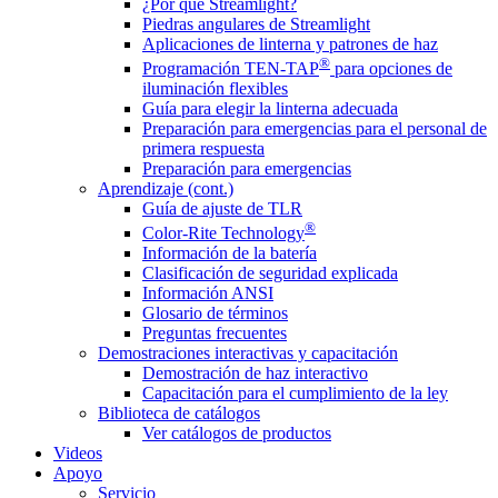
¿Por qué Streamlight?
Piedras angulares de Streamlight
Aplicaciones de linterna y patrones de haz
®
Programación TEN-TAP
para opciones de
iluminación flexibles
Guía para elegir la linterna adecuada
Preparación para emergencias para el personal de
primera respuesta
Preparación para emergencias
Aprendizaje (cont.)
Guía de ajuste de TLR
®
Color-Rite Technology
Información de la batería
Clasificación de seguridad explicada
Información ANSI
Glosario de términos
Preguntas frecuentes
Demostraciones interactivas y capacitación
Demostración de haz interactivo
Capacitación para el cumplimiento de la ley
Biblioteca de catálogos
Ver catálogos de productos
Videos
Apoyo
Servicio