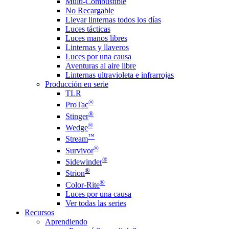
Multi-Combustible
No Recargable
Llevar linternas todos los días
Luces tácticas
Luces manos libres
Linternas y llaveros
Luces por una causa
Aventuras al aire libre
Linternas ultravioleta e infrarrojas
Producción en serie
TLR
®
ProTac
®
Stinger
®
Wedge
™
Stream
®
Survivor
®
Sidewinder
®
Strion
®
Color-Rite
Luces por una causa
Ver todas las series
Recursos
Aprendiendo