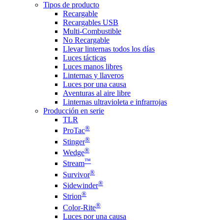
Tipos de producto
Recargable
Recargables USB
Multi-Combustible
No Recargable
Llevar linternas todos los días
Luces tácticas
Luces manos libres
Linternas y llaveros
Luces por una causa
Aventuras al aire libre
Linternas ultravioleta e infrarrojas
Producción en serie
TLR
®
ProTac
®
Stinger
®
Wedge
™
Stream
®
Survivor
®
Sidewinder
®
Strion
®
Color-Rite
Luces por una causa