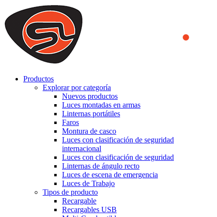
We use cookies to ensure that we provide you the best experience
on our website. By continuing to browse this website, you accept
that cookies are used to help us analyze how the website is used and
to offer you a better experience. To learn more or to find out how
you can disable cookies, you can access our
Privacy Policy
.
ACCEPT AND CLOSE
Productos
Explorar por categoría
Nuevos productos
Luces montadas en armas
Linternas portátiles
Faros
Montura de casco
Luces con clasificación de seguridad
internacional
Luces con clasificación de seguridad
Linternas de ángulo recto
Luces de escena de emergencia
Luces de Trabajo
Tipos de producto
Recargable
Recargables USB