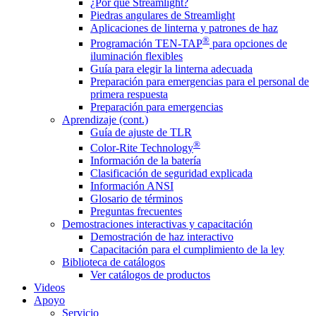
¿Por qué Streamlight?
Piedras angulares de Streamlight
Aplicaciones de linterna y patrones de haz
®
Programación TEN-TAP
para opciones de
iluminación flexibles
Guía para elegir la linterna adecuada
Preparación para emergencias para el personal de
primera respuesta
Preparación para emergencias
Aprendizaje (cont.)
Guía de ajuste de TLR
®
Color-Rite Technology
Información de la batería
Clasificación de seguridad explicada
Información ANSI
Glosario de términos
Preguntas frecuentes
Demostraciones interactivas y capacitación
Demostración de haz interactivo
Capacitación para el cumplimiento de la ley
Biblioteca de catálogos
Ver catálogos de productos
Videos
Apoyo
Servicio