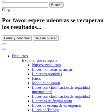
Cargando...
Por favor espere mientras se recuperan
los resultados...
Cerrar y continuar
Deja de buscar
Productos
Explorar por categoría
Nuevos productos
Luces montadas en armas
Linternas portátiles
Faros
Montura de casco
Luces con clasificación de seguridad
internacional
Luces con clasificación de seguridad
Linternas de ángulo recto
Luces de escena de emergencia
Luces de Trabajo