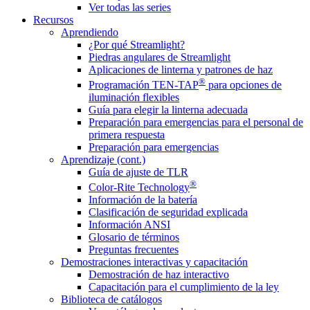
Ver todas las series
Recursos
Aprendiendo
¿Por qué Streamlight?
Piedras angulares de Streamlight
Aplicaciones de linterna y patrones de haz
®
Programación TEN-TAP
para opciones de
iluminación flexibles
Guía para elegir la linterna adecuada
Preparación para emergencias para el personal de
primera respuesta
Preparación para emergencias
Aprendizaje (cont.)
Guía de ajuste de TLR
®
Color-Rite Technology
Información de la batería
Clasificación de seguridad explicada
Información ANSI
Glosario de términos
Preguntas frecuentes
Demostraciones interactivas y capacitación
Demostración de haz interactivo
Capacitación para el cumplimiento de la ley
Biblioteca de catálogos