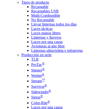
Tipos de producto
Recargable
Recargables USB
Multi-Combustible
No Recargable
Llevar linternas todos los días
Luces tácticas
Luces manos libres
Linternas y llaveros
Luces por una causa
Aventuras al aire libre
Linternas ultravioleta e infrarrojas
Producción en serie
TLR
®
ProTac
®
Stinger
®
Wedge
™
Stream
®
Survivor
®
Sidewinder
®
Strion
®
Color-Rite
Luces por una causa