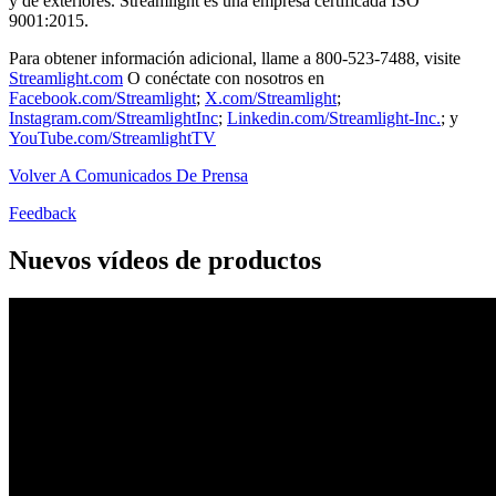
y de exteriores. Streamlight es una empresa certificada ISO
9001:2015.
Para obtener información adicional, llame a 800-523-7488, visite
Streamlight.com
O conéctate con nosotros en
Facebook.com/Streamlight
;
X.com/Streamlight
;
Instagram.com/StreamlightInc
;
Linkedin.com/Streamlight-Inc.
; y
YouTube.com/StreamlightTV
Volver A Comunicados De Prensa
Feedback
Nuevos vídeos de productos