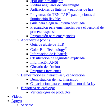
¿Por qué Streamlight?
Piedras angulares de Streamlight
Aplicaciones de linterna y patrones de haz
®
Programación TEN-TAP
para opciones de
iluminación flexibles
Guía para elegir la linterna adecuada
Preparación para emergencias para el personal de
primera respuesta
Preparación para emergencias
Aprendizaje (cont.)
Guía de ajuste de TLR
®
Color-Rite Technology
Información de la batería
Clasificación de seguridad explicada
Información ANSI
Glosario de términos
Preguntas frecuentes
Demostraciones interactivas y capacitación
Demostración de haz interactivo
Capacitación para el cumplimiento de la ley
Biblioteca de catálogos
Ver catálogos de productos
Videos
Apoyo
Servicio