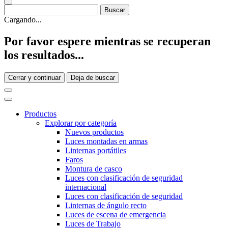
Cargando...
Por favor espere mientras se recuperan
los resultados...
Cerrar y continuar
Deja de buscar
Productos
Explorar por categoría
Nuevos productos
Luces montadas en armas
Linternas portátiles
Faros
Montura de casco
Luces con clasificación de seguridad
internacional
Luces con clasificación de seguridad
Linternas de ángulo recto
Luces de escena de emergencia
Luces de Trabajo