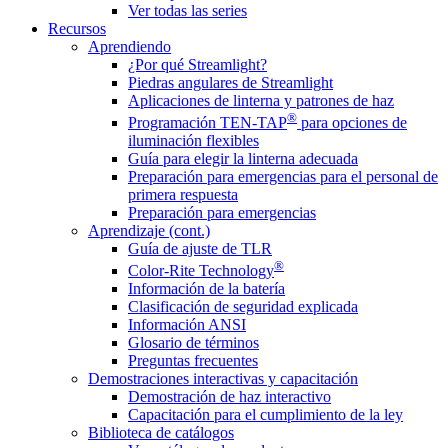
Ver todas las series
Recursos
Aprendiendo
¿Por qué Streamlight?
Piedras angulares de Streamlight
Aplicaciones de linterna y patrones de haz
®
Programación TEN-TAP
para opciones de
iluminación flexibles
Guía para elegir la linterna adecuada
Preparación para emergencias para el personal de
primera respuesta
Preparación para emergencias
Aprendizaje (cont.)
Guía de ajuste de TLR
®
Color-Rite Technology
Información de la batería
Clasificación de seguridad explicada
Información ANSI
Glosario de términos
Preguntas frecuentes
Demostraciones interactivas y capacitación
Demostración de haz interactivo
Capacitación para el cumplimiento de la ley
Biblioteca de catálogos