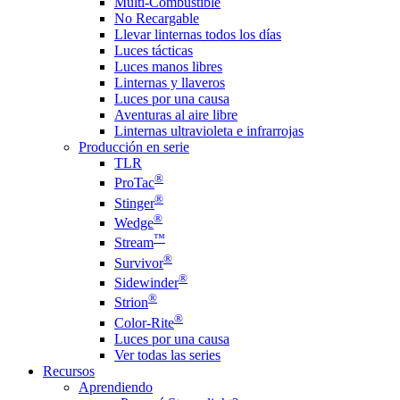
Multi-Combustible
No Recargable
Llevar linternas todos los días
Luces tácticas
Luces manos libres
Linternas y llaveros
Luces por una causa
Aventuras al aire libre
Linternas ultravioleta e infrarrojas
Producción en serie
TLR
®
ProTac
®
Stinger
®
Wedge
™
Stream
®
Survivor
®
Sidewinder
®
Strion
®
Color-Rite
Luces por una causa
Ver todas las series
Recursos
Aprendiendo