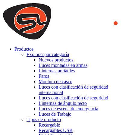
We use cookies to ensure that we provide you the best experience
on our website. By continuing to browse this website, you accept
that cookies are used to help us analyze how the website is used and
to offer you a better experience. To learn more or to find out how
you can disable cookies, you can access our
Privacy Policy
.
ACCEPT AND CLOSE
Productos
Explorar por categoría
Nuevos productos
Luces montadas en armas
Linternas portátiles
Faros
Montura de casco
Luces con clasificación de seguridad
internacional
Luces con clasificación de seguridad
Linternas de ángulo recto
Luces de escena de emergencia
Luces de Trabajo
Tipos de producto
Recargable
Recargables USB