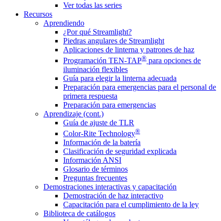
Ver todas las series
Recursos
Aprendiendo
¿Por qué Streamlight?
Piedras angulares de Streamlight
Aplicaciones de linterna y patrones de haz
®
Programación TEN-TAP
para opciones de
iluminación flexibles
Guía para elegir la linterna adecuada
Preparación para emergencias para el personal de
primera respuesta
Preparación para emergencias
Aprendizaje (cont.)
Guía de ajuste de TLR
®
Color-Rite Technology
Información de la batería
Clasificación de seguridad explicada
Información ANSI
Glosario de términos
Preguntas frecuentes
Demostraciones interactivas y capacitación
Demostración de haz interactivo
Capacitación para el cumplimiento de la ley
Biblioteca de catálogos