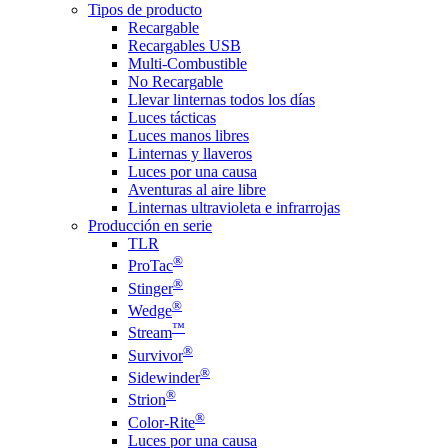
Tipos de producto
Recargable
Recargables USB
Multi-Combustible
No Recargable
Llevar linternas todos los días
Luces tácticas
Luces manos libres
Linternas y llaveros
Luces por una causa
Aventuras al aire libre
Linternas ultravioleta e infrarrojas
Producción en serie
TLR
®
ProTac
®
Stinger
®
Wedge
™
Stream
®
Survivor
®
Sidewinder
®
Strion
®
Color-Rite
Luces por una causa