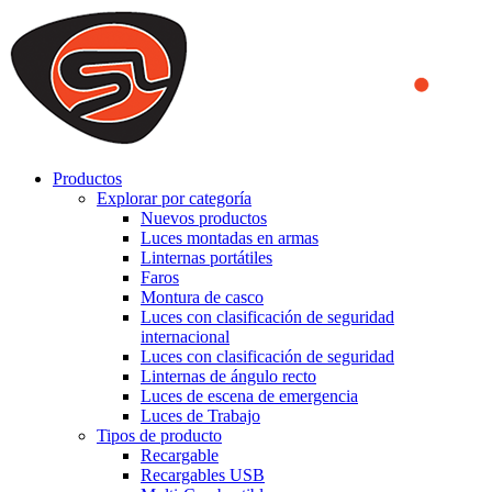
We use cookies to ensure that we provide you the best experience
on our website. By continuing to browse this website, you accept
that cookies are used to help us analyze how the website is used and
to offer you a better experience. To learn more or to find out how
you can disable cookies, you can access our
Privacy Policy
.
ACCEPT AND CLOSE
Productos
Explorar por categoría
Nuevos productos
Luces montadas en armas
Linternas portátiles
Faros
Montura de casco
Luces con clasificación de seguridad
internacional
Luces con clasificación de seguridad
Linternas de ángulo recto
Luces de escena de emergencia
Luces de Trabajo
Tipos de producto
Recargable
Recargables USB