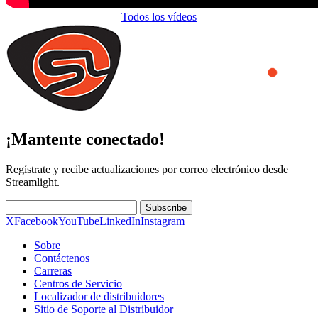
Todos los vídeos
¡Mantente conectado!
Regístrate y recibe actualizaciones por correo electrónico desde
Streamlight.
Subscribe
X
Facebook
YouTube
LinkedIn
Instagram
Sobre
Contáctenos
Carreras
Centros de Servicio
Localizador de distribuidores
Sitio de Soporte al Distribuidor