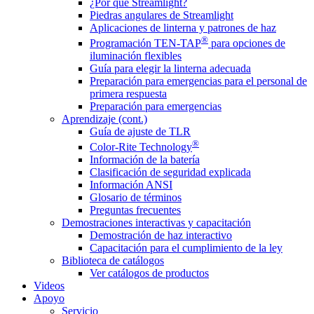
¿Por qué Streamlight?
Piedras angulares de Streamlight
Aplicaciones de linterna y patrones de haz
®
Programación TEN-TAP
para opciones de
iluminación flexibles
Guía para elegir la linterna adecuada
Preparación para emergencias para el personal de
primera respuesta
Preparación para emergencias
Aprendizaje (cont.)
Guía de ajuste de TLR
®
Color-Rite Technology
Información de la batería
Clasificación de seguridad explicada
Información ANSI
Glosario de términos
Preguntas frecuentes
Demostraciones interactivas y capacitación
Demostración de haz interactivo
Capacitación para el cumplimiento de la ley
Biblioteca de catálogos
Ver catálogos de productos
Videos
Apoyo
Servicio