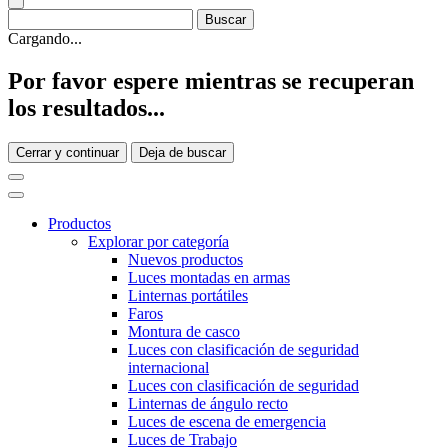
Cargando...
Por favor espere mientras se recuperan
los resultados...
Cerrar y continuar
Deja de buscar
Productos
Explorar por categoría
Nuevos productos
Luces montadas en armas
Linternas portátiles
Faros
Montura de casco
Luces con clasificación de seguridad
internacional
Luces con clasificación de seguridad
Linternas de ángulo recto
Luces de escena de emergencia
Luces de Trabajo