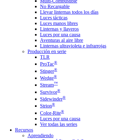
Multi-Combustible
No Recargable
Llevar linternas todos los días
Luces tácticas
Luces manos libres
Linternas y llaveros
Luces por una causa
Aventuras al aire libre
Linternas ultravioleta e infrarrojas
Producción en serie
TLR
®
ProTac
®
Stinger
®
Wedge
™
Stream
®
Survivor
®
Sidewinder
®
Strion
®
Color-Rite
Luces por una causa
Ver todas las series
Recursos
Aprendiendo