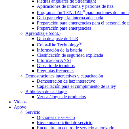
Piedras angulares de Streamlight
Aplicaciones de linterna y patrones de haz
®
Programación TEN-TAP
para opciones de ilumin
Guía para elegir la linterna adecuada
Preparación para emergencias para el personal de 
Preparación para emergencias
Aprendizaje (cont.)
Guía de ajuste de TLR
®
Color-Rite Technology
Información de la batería
Clasificación de seguridad explicada
Información ANSI
Glosario de términos
Preguntas frecuentes
Demostraciones interactivas y capacitación
Demostración de haz interactivo
Capacitación para el cumplimiento de la ley
Biblioteca de catálogos
Ver catálogos de productos
Videos
Apoyo
Servicio
Opciones de servicio
Envíe una solicitud de servicio
Encuentre un centro de servicio autorizado