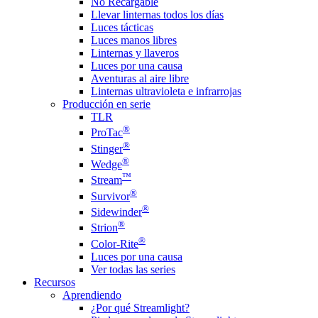
No Recargable
Llevar linternas todos los días
Luces tácticas
Luces manos libres
Linternas y llaveros
Luces por una causa
Aventuras al aire libre
Linternas ultravioleta e infrarrojas
Producción en serie
TLR
®
ProTac
®
Stinger
®
Wedge
™
Stream
®
Survivor
®
Sidewinder
®
Strion
®
Color-Rite
Luces por una causa
Ver todas las series
Recursos
Aprendiendo
¿Por qué Streamlight?