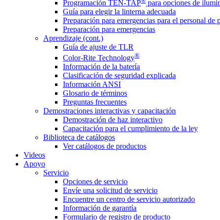
®
Programación TEN-TAP
para opciones de ilumin
Guía para elegir la linterna adecuada
Preparación para emergencias para el personal de 
Preparación para emergencias
Aprendizaje (cont.)
Guía de ajuste de TLR
®
Color-Rite Technology
Información de la batería
Clasificación de seguridad explicada
Información ANSI
Glosario de términos
Preguntas frecuentes
Demostraciones interactivas y capacitación
Demostración de haz interactivo
Capacitación para el cumplimiento de la ley
Biblioteca de catálogos
Ver catálogos de productos
Videos
Apoyo
Servicio
Opciones de servicio
Envíe una solicitud de servicio
Encuentre un centro de servicio autorizado
Información de garantía
Formulario de registro de producto