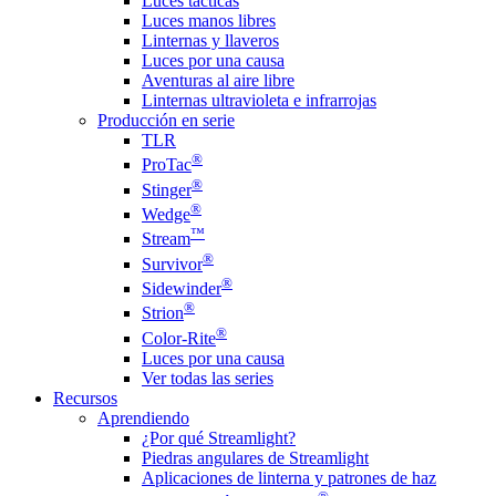
Luces tácticas
Luces manos libres
Linternas y llaveros
Luces por una causa
Aventuras al aire libre
Linternas ultravioleta e infrarrojas
Producción en serie
TLR
®
ProTac
®
Stinger
®
Wedge
™
Stream
®
Survivor
®
Sidewinder
®
Strion
®
Color-Rite
Luces por una causa
Ver todas las series
Recursos
Aprendiendo
¿Por qué Streamlight?
Piedras angulares de Streamlight
Aplicaciones de linterna y patrones de haz