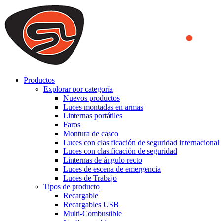
We use cookies to ensure that we provide you the best experience on o
you a better experience. To learn more or to find out how you can di
ACCEPT AND CLOSE
Productos
Explorar por categoría
Nuevos productos
Luces montadas en armas
Linternas portátiles
Faros
Montura de casco
Luces con clasificación de seguridad internacional
Luces con clasificación de seguridad
Linternas de ángulo recto
Luces de escena de emergencia
Luces de Trabajo
Tipos de producto
Recargable
Recargables USB
Multi-Combustible