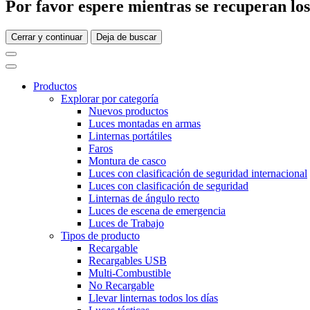
Por favor espere mientras se recuperan los 
Cerrar y continuar
Deja de buscar
Productos
Explorar por categoría
Nuevos productos
Luces montadas en armas
Linternas portátiles
Faros
Montura de casco
Luces con clasificación de seguridad internacional
Luces con clasificación de seguridad
Linternas de ángulo recto
Luces de escena de emergencia
Luces de Trabajo
Tipos de producto
Recargable
Recargables USB
Multi-Combustible
No Recargable
Llevar linternas todos los días