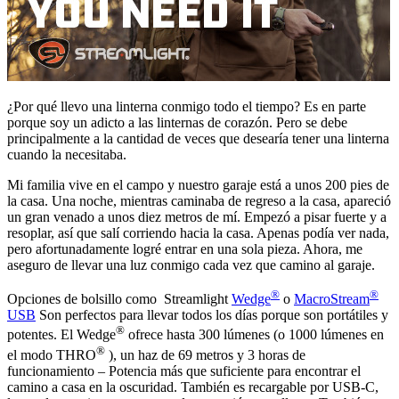
¿Por qué llevo una linterna conmigo todo el tiempo? Es en parte
porque soy un adicto a las linternas de corazón. Pero se debe
principalmente a la cantidad de veces que desearía tener una linterna
cuando la necesitaba.
Mi familia vive en el campo y nuestro garaje está a unos 200 pies de
la casa. Una noche, mientras caminaba de regreso a la casa, apareció
un gran venado a unos diez metros de mí. Empezó a pisar fuerte y a
resoplar, así que salí corriendo hacia la casa. Apenas podía ver nada,
pero afortunadamente logré entrar en una sola pieza. Ahora, me
aseguro de llevar una luz conmigo cada vez que camino al garaje.
®
®
Opciones de bolsillo como Streamlight
Wedge
o
MacroStream
USB
Son perfectos para llevar todos los días porque son portátiles y
®
potentes. El Wedge
ofrece hasta 300 lúmenes (o 1000 lúmenes en
®
el modo THRO
), un haz de 69 metros y 3 horas de
funcionamiento – Potencia más que suficiente para encontrar el
camino a casa en la oscuridad. También es recargable por USB-C,