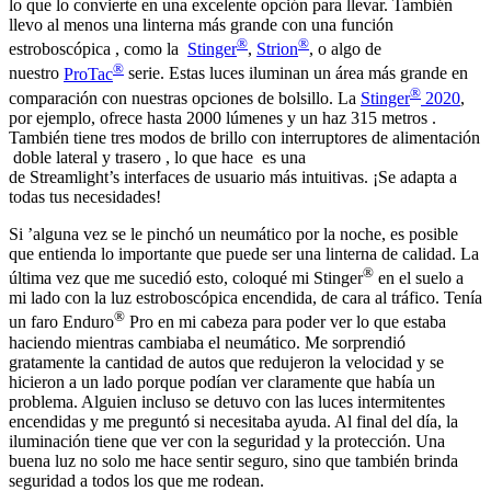
lo que lo convierte en una excelente opción para llevar. También
llevo al menos una linterna más grande con una función
®
®
estroboscópica , como la
Stinger
,
Strion
, o algo de
®
nuestro
ProTac
serie. Estas luces iluminan un área más grande en
®
comparación con nuestras opciones de bolsillo. La
Stinger
2020
,
por ejemplo, ofrece hasta 2000 lúmenes y un haz 315 metros .
También tiene tres modos de brillo con interruptores de alimentación
doble lateral y trasero , lo que hace es una
de Streamlight’s interfaces de usuario más intuitivas. ¡Se adapta a
todas tus necesidades!
Si ’alguna vez se le pinchó un neumático por la noche, es posible
que entienda lo importante que puede ser una linterna de calidad. La
®
última vez que me sucedió esto, coloqué mi Stinger
en el suelo a
mi lado con la luz estroboscópica encendida, de cara al tráfico. Tenía
®
un faro Enduro
Pro en mi cabeza para poder ver lo que estaba
haciendo mientras cambiaba el neumático. Me sorprendió
gratamente la cantidad de autos que redujeron la velocidad y se
hicieron a un lado porque podían ver claramente que había un
problema. Alguien incluso se detuvo con las luces intermitentes
encendidas y me preguntó si necesitaba ayuda. Al final del día, la
iluminación tiene que ver con la seguridad y la protección. Una
buena luz no solo me hace sentir seguro, sino que también brinda
seguridad a todos los que me rodean.