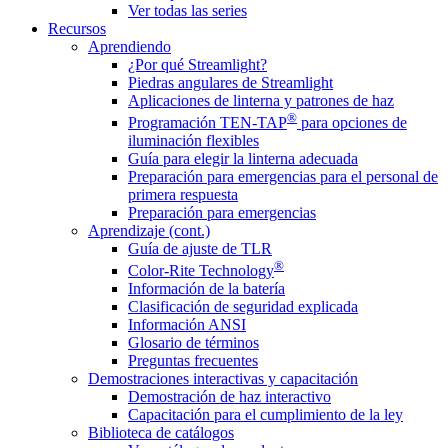
Ver todas las series
Recursos
Aprendiendo
¿Por qué Streamlight?
Piedras angulares de Streamlight
Aplicaciones de linterna y patrones de haz
®
Programación TEN-TAP
para opciones de
iluminación flexibles
Guía para elegir la linterna adecuada
Preparación para emergencias para el personal de
primera respuesta
Preparación para emergencias
Aprendizaje (cont.)
Guía de ajuste de TLR
®
Color-Rite Technology
Información de la batería
Clasificación de seguridad explicada
Información ANSI
Glosario de términos
Preguntas frecuentes
Demostraciones interactivas y capacitación
Demostración de haz interactivo
Capacitación para el cumplimiento de la ley
Biblioteca de catálogos