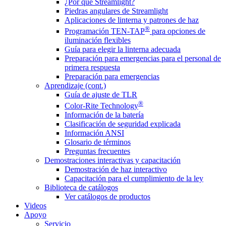
¿Por qué Streamlight?
Piedras angulares de Streamlight
Aplicaciones de linterna y patrones de haz
®
Programación TEN-TAP
para opciones de
iluminación flexibles
Guía para elegir la linterna adecuada
Preparación para emergencias para el personal de
primera respuesta
Preparación para emergencias
Aprendizaje (cont.)
Guía de ajuste de TLR
®
Color-Rite Technology
Información de la batería
Clasificación de seguridad explicada
Información ANSI
Glosario de términos
Preguntas frecuentes
Demostraciones interactivas y capacitación
Demostración de haz interactivo
Capacitación para el cumplimiento de la ley
Biblioteca de catálogos
Ver catálogos de productos
Videos
Apoyo
Servicio