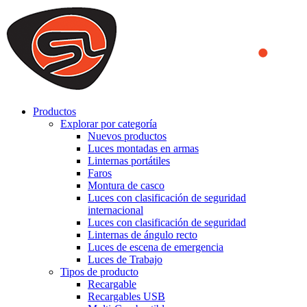
We use cookies to ensure that we provide you the best experience
on our website. By continuing to browse this website, you accept
that cookies are used to help us analyze how the website is used and
to offer you a better experience. To learn more or to find out how
you can disable cookies, you can access our
Privacy Policy
.
ACCEPT AND CLOSE
Productos
Explorar por categoría
Nuevos productos
Luces montadas en armas
Linternas portátiles
Faros
Montura de casco
Luces con clasificación de seguridad
internacional
Luces con clasificación de seguridad
Linternas de ángulo recto
Luces de escena de emergencia
Luces de Trabajo
Tipos de producto
Recargable
Recargables USB