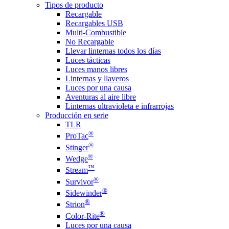
Tipos de producto
Recargable
Recargables USB
Multi-Combustible
No Recargable
Llevar linternas todos los días
Luces tácticas
Luces manos libres
Linternas y llaveros
Luces por una causa
Aventuras al aire libre
Linternas ultravioleta e infrarrojas
Producción en serie
TLR
®
ProTac
®
Stinger
®
Wedge
™
Stream
®
Survivor
®
Sidewinder
®
Strion
®
Color-Rite
Luces por una causa