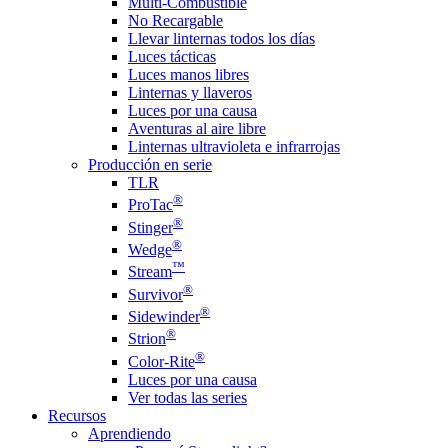
Multi-Combustible
No Recargable
Llevar linternas todos los días
Luces tácticas
Luces manos libres
Linternas y llaveros
Luces por una causa
Aventuras al aire libre
Linternas ultravioleta e infrarrojas
Producción en serie
TLR
®
ProTac
®
Stinger
®
Wedge
™
Stream
®
Survivor
®
Sidewinder
®
Strion
®
Color-Rite
Luces por una causa
Ver todas las series
Recursos
Aprendiendo