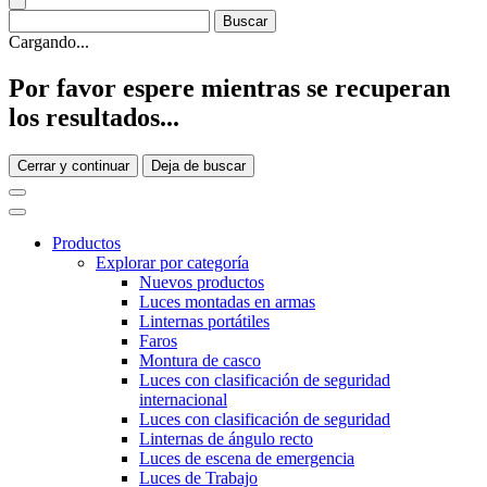
Cargando...
Por favor espere mientras se recuperan
los resultados...
Cerrar y continuar
Deja de buscar
Productos
Explorar por categoría
Nuevos productos
Luces montadas en armas
Linternas portátiles
Faros
Montura de casco
Luces con clasificación de seguridad
internacional
Luces con clasificación de seguridad
Linternas de ángulo recto
Luces de escena de emergencia
Luces de Trabajo