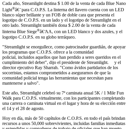
Cada año, Streamlight destina $ 1.00 de la venta de cada Blue Nano
®
Light
â€ ̄ para C.O.P.S. La linterna del llavero cuenta con un LED
blanco súper brillante y un FOB de doble cara que presenta el
logotipo de C.O.P.S. en un lado y el logotipo de Streamlight en el
otro lado. Streamlight también dona $ 2.00 de la venta de cada
®
linterna Blue Siege
â€ ̄AA, con un LED blanco y dos azules, y el
logotipo C.O.P.S. en su globo terráqueo.
"Streamlight se enorgullece, como patrocinador guardián, de apoyar
los programas que C.O.P.S. ofrece a la comunidad
policial, incluidos aquellos que han perdido a seres queridos en el
cumplimiento del deber", dijo el presidente de Streamlight. y el
director ejecutivo Ray Sharrah. "Como ávidos partidarios de los
socorristas, estamos comprometidos a asegurarnos de que la
comunidad policial tenga las herramientas que necesitan para
mantenerse a salvo".
Este año, Streamlight celebró su 7ª caminata anual 5K / 1 Mile Fun
Walk para C.O.P.S. virtualmente, con los participantes completando
una carrera o caminata virtual en el lugar y hora de su elección entre
el 14 y el 28 de agosto.
Hoy en día, más de 50 capítulos de C.O.P.S. en todo el país brindan
recursos a unos 50,000 sobrevivientes, incluidas familias inmediatas
y extendidas y compañeros de trabajo de oficiales que han muerto