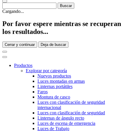
Cargando...
Por favor espere mientras se recuperan
los resultados...
Cerrar y continuar
Deja de buscar
Productos
Explorar por categoría
Nuevos productos
Luces montadas en armas
Linternas portátiles
Faros
Montura de casco
Luces con clasificación de seguridad
internacional
Luces con clasificación de seguridad
Linternas de ángulo recto
Luces de escena de emergencia
Luces de Trabajo