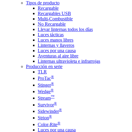
Tipos de producto
Recargable
Recargables USB
Multi-Combustible
No Recargable
Llevar linternas todos los días
Luces tácticas
Luces manos libres
Linternas y llaveros
Luces por una causa
Aventuras al aire libre
Linternas ultravioleta e infrarrojas
Producción en serie
TLR
®
ProTac
®
Stinger
®
Wedge
™
Stream
®
Survivor
®
Sidewinder
®
Strion
®
Color-Rite
Luces por una causa