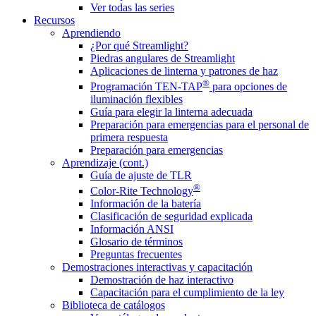
Ver todas las series
Recursos
Aprendiendo
¿Por qué Streamlight?
Piedras angulares de Streamlight
Aplicaciones de linterna y patrones de haz
®
Programación TEN-TAP
para opciones de
iluminación flexibles
Guía para elegir la linterna adecuada
Preparación para emergencias para el personal de
primera respuesta
Preparación para emergencias
Aprendizaje (cont.)
Guía de ajuste de TLR
®
Color-Rite Technology
Información de la batería
Clasificación de seguridad explicada
Información ANSI
Glosario de términos
Preguntas frecuentes
Demostraciones interactivas y capacitación
Demostración de haz interactivo
Capacitación para el cumplimiento de la ley
Biblioteca de catálogos