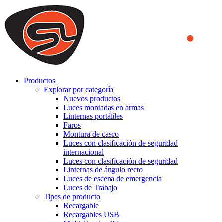
We use cookies to ensure that we provide you the best experience
on our website. By continuing to browse this website, you accept
that cookies are used to help us analyze how the website is used and
to offer you a better experience. To learn more or to find out how
you can disable cookies, you can access our
Privacy Policy
.
ACCEPT AND CLOSE
Productos
Explorar por categoría
Nuevos productos
Luces montadas en armas
Linternas portátiles
Faros
Montura de casco
Luces con clasificación de seguridad
internacional
Luces con clasificación de seguridad
Linternas de ángulo recto
Luces de escena de emergencia
Luces de Trabajo
Tipos de producto
Recargable
Recargables USB