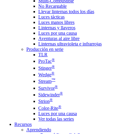
Multi-Combustible
No Recargable
Llevar linternas todos los días
Luces tácticas
Luces manos libres
Linternas y llaveros
Luces por una causa
Aventuras al aire libre
Linternas ultravioleta e infrarrojas
Producción en serie
TLR
®
ProTac
®
Stinger
®
Wedge
™
Stream
®
Survivor
®
Sidewinder
®
Strion
®
Color-Rite
Luces por una causa
Ver todas las series
Recursos
Aprendiendo