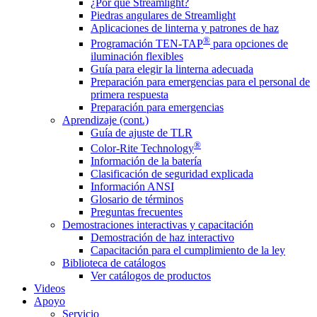
¿Por qué Streamlight?
Piedras angulares de Streamlight
Aplicaciones de linterna y patrones de haz
®
Programación TEN-TAP
para opciones de
iluminación flexibles
Guía para elegir la linterna adecuada
Preparación para emergencias para el personal de
primera respuesta
Preparación para emergencias
Aprendizaje (cont.)
Guía de ajuste de TLR
®
Color-Rite Technology
Información de la batería
Clasificación de seguridad explicada
Información ANSI
Glosario de términos
Preguntas frecuentes
Demostraciones interactivas y capacitación
Demostración de haz interactivo
Capacitación para el cumplimiento de la ley
Biblioteca de catálogos
Ver catálogos de productos
Videos
Apoyo
Servicio