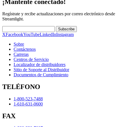
¡Mantente conectado!
Regístrate y recibe actualizaciones por correo electrónico desde
Streamlight.
Subscribe
X
Facebook
YouTube
LinkedIn
Instagram
Sobre
Contáctenos
Carreras
Centros de Servicio
Localizador de distribuidores
Sitio de Soporte al Distribuidor
Documentos de Cumplimiento
TELÉFONO
1-800-523-7488
1-610-631-0600
FAX