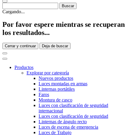
Cargando...
Por favor espere mientras se recuperan
los resultados...
Cerrar y continuar
Deja de buscar
Productos
Explorar por categoría
Nuevos productos
Luces montadas en armas
Linternas portátiles
Faros
Montura de casco
Luces con clasificación de seguridad
internacional
Luces con clasificación de seguridad
Linternas de ángulo recto
Luces de escena de emergencia
Luces de Trabajo