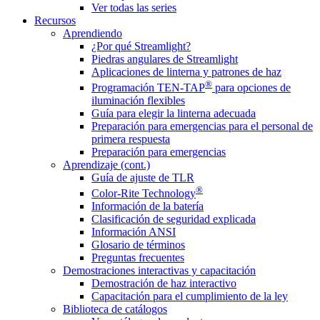
Ver todas las series
Recursos
Aprendiendo
¿Por qué Streamlight?
Piedras angulares de Streamlight
Aplicaciones de linterna y patrones de haz
®
Programación TEN-TAP
para opciones de
iluminación flexibles
Guía para elegir la linterna adecuada
Preparación para emergencias para el personal de
primera respuesta
Preparación para emergencias
Aprendizaje (cont.)
Guía de ajuste de TLR
®
Color-Rite Technology
Información de la batería
Clasificación de seguridad explicada
Información ANSI
Glosario de términos
Preguntas frecuentes
Demostraciones interactivas y capacitación
Demostración de haz interactivo
Capacitación para el cumplimiento de la ley
Biblioteca de catálogos