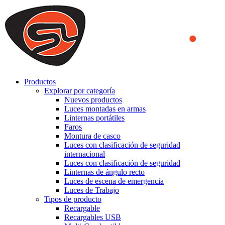
We use cookies to ensure that we provide you the best experience
on our website. By continuing to browse this website, you accept
that cookies are used to help us analyze how the website is used and
to offer you a better experience. To learn more or to find out how
you can disable cookies, you can access our
Privacy Policy
.
ACCEPT AND CLOSE
Productos
Explorar por categoría
Nuevos productos
Luces montadas en armas
Linternas portátiles
Faros
Montura de casco
Luces con clasificación de seguridad
internacional
Luces con clasificación de seguridad
Linternas de ángulo recto
Luces de escena de emergencia
Luces de Trabajo
Tipos de producto
Recargable
Recargables USB