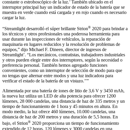
constante o estroboscópico de la luz.’ También ubicado en el
interruptor principal hay un indicador de estado de la batería que se
muestra en verde cuando está cargada y en rojo cuando es necesario
cargar la luz.
®
“Streamlight desarrolló el súper brillante Strion
2020 para brindar a
los técnicos y otros profesionales una poderosa herramienta para
usar durante las inspecciones de vehículos, la reparación de
maquinaria en lugares reducidos y la resolución de problemas de
equipos,” dijo Michael F. Dineen, director de ingresos de
Streamlight’. “Los mecánicos, contratistas, trabajadores industriales
y otros pueden elegir entre dos interruptores, según la necesidad o
preferencia personal. También hemos agregado funciones
convenientes, como un interruptor de selección de modo para que
no tengas que alternar entre modos y una luz indicadora para
verificar el estado de la batería de un vistazo.’’”
Alimentada por una batería de iones de litio de 3,6 V y 3450 mAh,
la nueva luz utiliza un LED de alta potencia para ofrecer 1200
lúmenes, 28 000 candelas, una distancia de haz de 335 metros y un
tiempo de funcionamiento de 1 hora y 45 minutos en altura. En
modo medio, la luz ofrece 460 lúmenes, 10.000 candelas, una
distancia de haz de 200 metros y una duración de 5,5 horas. En
®
bajo, el Strion
2020 proporciona un tiempo de funcionamiento
extendido de 12 horas, 120 lúmenes y 3000 candelas en una