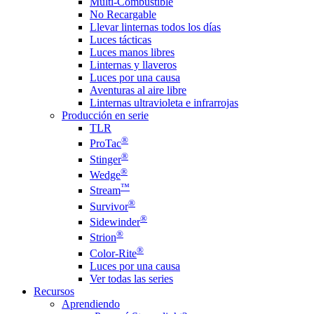
Multi-Combustible
No Recargable
Llevar linternas todos los días
Luces tácticas
Luces manos libres
Linternas y llaveros
Luces por una causa
Aventuras al aire libre
Linternas ultravioleta e infrarrojas
Producción en serie
TLR
®
ProTac
®
Stinger
®
Wedge
™
Stream
®
Survivor
®
Sidewinder
®
Strion
®
Color-Rite
Luces por una causa
Ver todas las series
Recursos
Aprendiendo