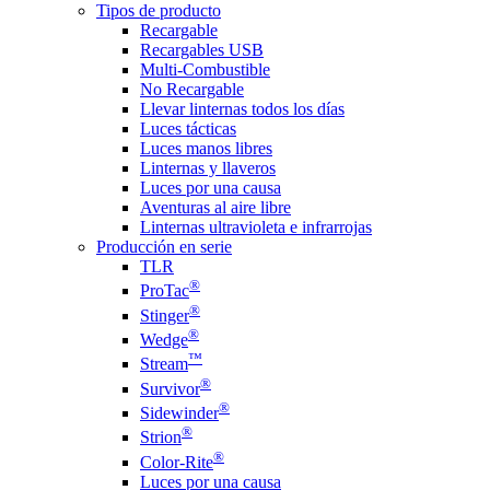
Tipos de producto
Recargable
Recargables USB
Multi-Combustible
No Recargable
Llevar linternas todos los días
Luces tácticas
Luces manos libres
Linternas y llaveros
Luces por una causa
Aventuras al aire libre
Linternas ultravioleta e infrarrojas
Producción en serie
TLR
®
ProTac
®
Stinger
®
Wedge
™
Stream
®
Survivor
®
Sidewinder
®
Strion
®
Color-Rite
Luces por una causa