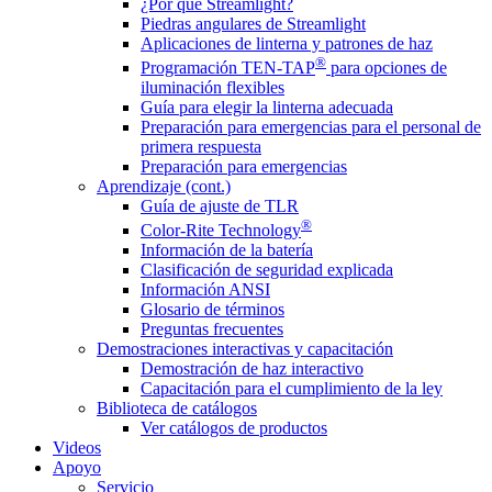
¿Por qué Streamlight?
Piedras angulares de Streamlight
Aplicaciones de linterna y patrones de haz
®
Programación TEN-TAP
para opciones de
iluminación flexibles
Guía para elegir la linterna adecuada
Preparación para emergencias para el personal de
primera respuesta
Preparación para emergencias
Aprendizaje (cont.)
Guía de ajuste de TLR
®
Color-Rite Technology
Información de la batería
Clasificación de seguridad explicada
Información ANSI
Glosario de términos
Preguntas frecuentes
Demostraciones interactivas y capacitación
Demostración de haz interactivo
Capacitación para el cumplimiento de la ley
Biblioteca de catálogos
Ver catálogos de productos
Videos
Apoyo
Servicio