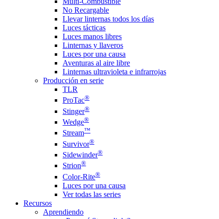
Multi-Combustible
No Recargable
Llevar linternas todos los días
Luces tácticas
Luces manos libres
Linternas y llaveros
Luces por una causa
Aventuras al aire libre
Linternas ultravioleta e infrarrojas
Producción en serie
TLR
®
ProTac
®
Stinger
®
Wedge
™
Stream
®
Survivor
®
Sidewinder
®
Strion
®
Color-Rite
Luces por una causa
Ver todas las series
Recursos
Aprendiendo