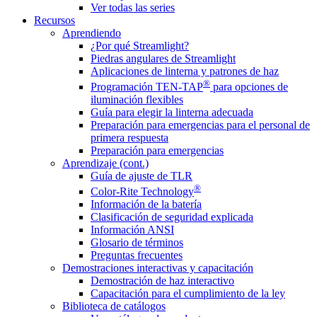
Ver todas las series
Recursos
Aprendiendo
¿Por qué Streamlight?
Piedras angulares de Streamlight
Aplicaciones de linterna y patrones de haz
®
Programación TEN-TAP
para opciones de
iluminación flexibles
Guía para elegir la linterna adecuada
Preparación para emergencias para el personal de
primera respuesta
Preparación para emergencias
Aprendizaje (cont.)
Guía de ajuste de TLR
®
Color-Rite Technology
Información de la batería
Clasificación de seguridad explicada
Información ANSI
Glosario de términos
Preguntas frecuentes
Demostraciones interactivas y capacitación
Demostración de haz interactivo
Capacitación para el cumplimiento de la ley
Biblioteca de catálogos