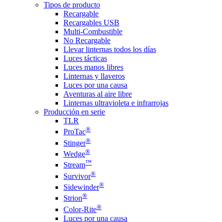
Tipos de producto
Recargable
Recargables USB
Multi-Combustible
No Recargable
Llevar linternas todos los días
Luces tácticas
Luces manos libres
Linternas y llaveros
Luces por una causa
Aventuras al aire libre
Linternas ultravioleta e infrarrojas
Producción en serie
TLR
®
ProTac
®
Stinger
®
Wedge
™
Stream
®
Survivor
®
Sidewinder
®
Strion
®
Color-Rite
Luces por una causa