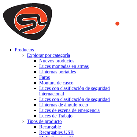
We use cookies to ensure that we provide you the best experience
on our website. By continuing to browse this website, you accept
that cookies are used to help us analyze how the website is used and
to offer you a better experience. To learn more or to find out how
you can disable cookies, you can access our
Privacy Policy
.
ACCEPT AND CLOSE
Productos
Explorar por categoría
Nuevos productos
Luces montadas en armas
Linternas portátiles
Faros
Montura de casco
Luces con clasificación de seguridad
internacional
Luces con clasificación de seguridad
Linternas de ángulo recto
Luces de escena de emergencia
Luces de Trabajo
Tipos de producto
Recargable
Recargables USB