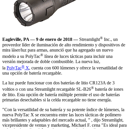
®
Eagleville, PA — 9 de enero de 2018 —
Streamlight
Inc., un
proveedor líder de iluminación de alto rendimiento y dispositivos de
mira láser/luz para armas, anunció que ha agregado un nuevo
®
modelo a su PolyTac
línea de luces tácticas para incluir una
versión mejorada de doble combustible. La nueva luz,
®
la
PolyTac
X
, cuenta con 600 lúmenes y ofrece la versatilidad de
una opción de batería recargable.
La luz puede funcionar con dos baterías de litio CR123A de 3
®
voltios o con una Streamlight recargable SL-B26
batería de iones
de litio. Esta opción de batería múltiple permite el uso de baterías
primarias desechables si la celda recargable no tiene energía.
"Con la versatilidad de su batería y su potente índice de lúmenes, la
nueva PolyTac X se encuentra entre las luces tácticas de polímero
más brillantes y adaptables del mercado actual, ” , dijo Streamlight,
vicepresidente de ventas y marketing, Michael F. cena "Es ideal para