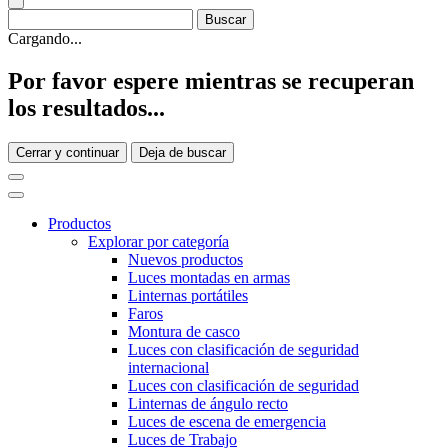
Cargando...
Por favor espere mientras se recuperan
los resultados...
Cerrar y continuar
Deja de buscar
Productos
Explorar por categoría
Nuevos productos
Luces montadas en armas
Linternas portátiles
Faros
Montura de casco
Luces con clasificación de seguridad
internacional
Luces con clasificación de seguridad
Linternas de ángulo recto
Luces de escena de emergencia
Luces de Trabajo