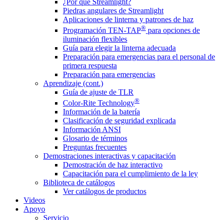
¿Por qué Streamlight?
Piedras angulares de Streamlight
Aplicaciones de linterna y patrones de haz
®
Programación TEN-TAP
para opciones de
iluminación flexibles
Guía para elegir la linterna adecuada
Preparación para emergencias para el personal de
primera respuesta
Preparación para emergencias
Aprendizaje (cont.)
Guía de ajuste de TLR
®
Color-Rite Technology
Información de la batería
Clasificación de seguridad explicada
Información ANSI
Glosario de términos
Preguntas frecuentes
Demostraciones interactivas y capacitación
Demostración de haz interactivo
Capacitación para el cumplimiento de la ley
Biblioteca de catálogos
Ver catálogos de productos
Videos
Apoyo
Servicio