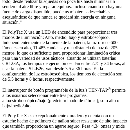
todo, desde realizar búsquedas con poca luz hasta iluminar un
sendero al aire libre y reparar equipos. Incluso cuando no hay una
fuente de carga disponible, puede usar baterías desechables,
asegurándose de que nunca se quedará sin energía en ninguna
situación.”
El PolyTac X usa un LED de encendido para proporcionar tres
modos de iluminación: Alto, medio, bajo y estroboscópico.
Independientemente de la fuente de la batería, la luz ofrece 600
lúmenes en alto, 11 485 candelas y una distancia de haz de 205
metros, lo que es suficiente para proporcionar iluminación crítica
para una variedad de usos tácticos. Cuando se utilizan baterías
CR123A, los tiempos de ejecución oscilan entre 2,75 y 34 horas; al
usar la batería SL-B26, van desde 3.5 a 36 horas. En la
configuración de luz estroboscópica, los tiempos de ejecución son
de 5,5 horas y 8 horas, respectivamente.
®
El interruptor de botón programable de la luz’s TEN-TAP
permite
a los usuarios seleccionar entre tres programas:
alto/estroboscópico/bajo (predeterminado de fábrica); solo alto o
bajo/medio/alto.
El PolyTac X es excepcionalmente duradero y cuenta con un
estuche hecho de polímero de nailon súper resistente de alto impacto
que también proporciona un agarre seguro. Pesa 4,34 onzas y mide