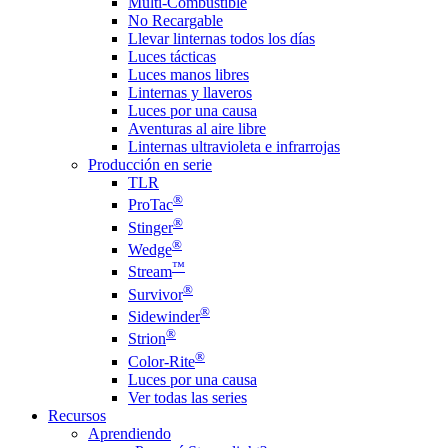
Multi-Combustible
No Recargable
Llevar linternas todos los días
Luces tácticas
Luces manos libres
Linternas y llaveros
Luces por una causa
Aventuras al aire libre
Linternas ultravioleta e infrarrojas
Producción en serie
TLR
®
ProTac
®
Stinger
®
Wedge
™
Stream
®
Survivor
®
Sidewinder
®
Strion
®
Color-Rite
Luces por una causa
Ver todas las series
Recursos
Aprendiendo