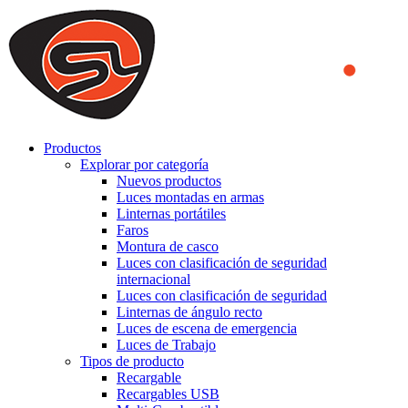
We use cookies to ensure that we provide you the best experience
on our website. By continuing to browse this website, you accept
that cookies are used to help us analyze how the website is used and
to offer you a better experience. To learn more or to find out how
you can disable cookies, you can access our
Privacy Policy
.
ACCEPT AND CLOSE
Productos
Explorar por categoría
Nuevos productos
Luces montadas en armas
Linternas portátiles
Faros
Montura de casco
Luces con clasificación de seguridad
internacional
Luces con clasificación de seguridad
Linternas de ángulo recto
Luces de escena de emergencia
Luces de Trabajo
Tipos de producto
Recargable
Recargables USB