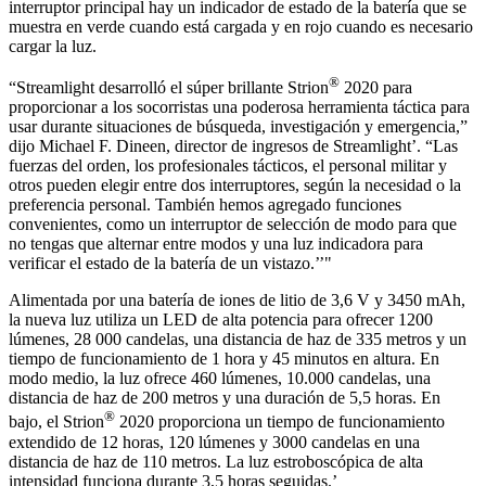
interruptor principal hay un indicador de estado de la batería que se
muestra en verde cuando está cargada y en rojo cuando es necesario
cargar la luz.
®
“Streamlight desarrolló el súper brillante Strion
2020 para
proporcionar a los socorristas una poderosa herramienta táctica para
usar durante situaciones de búsqueda, investigación y emergencia,”
dijo Michael F. Dineen, director de ingresos de Streamlight’. “Las
fuerzas del orden, los profesionales tácticos, el personal militar y
otros pueden elegir entre dos interruptores, según la necesidad o la
preferencia personal. También hemos agregado funciones
convenientes, como un interruptor de selección de modo para que
no tengas que alternar entre modos y una luz indicadora para
verificar el estado de la batería de un vistazo.’’"
Alimentada por una batería de iones de litio de 3,6 V y 3450 mAh,
la nueva luz utiliza un LED de alta potencia para ofrecer 1200
lúmenes, 28 000 candelas, una distancia de haz de 335 metros y un
tiempo de funcionamiento de 1 hora y 45 minutos en altura. En
modo medio, la luz ofrece 460 lúmenes, 10.000 candelas, una
distancia de haz de 200 metros y una duración de 5,5 horas. En
®
bajo, el Strion
2020 proporciona un tiempo de funcionamiento
extendido de 12 horas, 120 lúmenes y 3000 candelas en una
distancia de haz de 110 metros. La luz estroboscópica de alta
intensidad funciona durante 3,5 horas seguidas.’