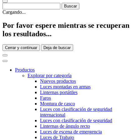
Cargando...
Por favor espere mientras se recuperan
los resultados...
Cerrar y continuar
Deja de buscar
Productos
Explorar por categoría
Nuevos productos
Luces montadas en armas
Linternas portátiles
Faros
Montura de casco
Luces con clasificación de seguridad
internacional
Luces con clasificación de seguridad
Linternas de ángulo recto
Luces de escena de emergencia
Luces de Trabajo