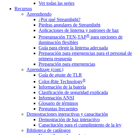
Ver todas las series
Recursos
Aprendiendo
¿Por qué Streamlight?
Piedras angulares de Streamlight
Aplicaciones de linterna y patrones de haz
®
Programación TEN-TAP
para opciones de
iluminación flexibles
Guía para elegir la linterna adecuada
Preparación para emergencias para el personal de
primera respuesta
Preparación para emergencias
Aprendizaje (cont.)
Guía de ajuste de TLR
®
Color-Rite Technology
Información de la batería
Clasificación de seguridad explicada
Información ANSI
Glosario de términos
Preguntas frecuentes
Demostraciones interactivas y capacitación
Demostración de haz interactivo
Capacitación para el cumplimiento de la ley
Biblioteca de catálogos