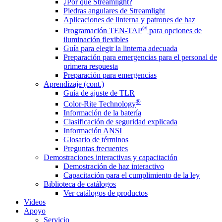
¿Por qué Streamlight?
Piedras angulares de Streamlight
Aplicaciones de linterna y patrones de haz
®
Programación TEN-TAP
para opciones de
iluminación flexibles
Guía para elegir la linterna adecuada
Preparación para emergencias para el personal de
primera respuesta
Preparación para emergencias
Aprendizaje (cont.)
Guía de ajuste de TLR
®
Color-Rite Technology
Información de la batería
Clasificación de seguridad explicada
Información ANSI
Glosario de términos
Preguntas frecuentes
Demostraciones interactivas y capacitación
Demostración de haz interactivo
Capacitación para el cumplimiento de la ley
Biblioteca de catálogos
Ver catálogos de productos
Videos
Apoyo
Servicio