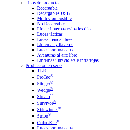
Tipos de producto
Recargable
Recargables USB
Multi-Combustible
No Recargable
Llevar linternas todos los días
Luces tácticas
Luces manos libres
Linternas y llaveros
Luces por una causa
Aventuras al aire libre
Linternas ultravioleta e infrarrojas
Producción en serie
TLR
®
ProTac
®
Stinger
®
Wedge
™
Stream
®
Survivor
®
Sidewinder
®
Strion
®
Color-Rite
Luces por una causa