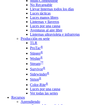
Multi-Combustible
No Recargable
Llevar linternas todos los días
Luces tácticas
Luces manos libres
Linternas y llaveros
Luces por una causa
Aventuras al aire libre
Linternas ultravioleta e infrarrojas
Producción en serie
TLR
®
ProTac
®
Stinger
®
Wedge
™
Stream
®
Survivor
®
Sidewinder
®
Strion
®
Color-Rite
Luces por una causa
Ver todas las series
Recursos
Aprendiendo