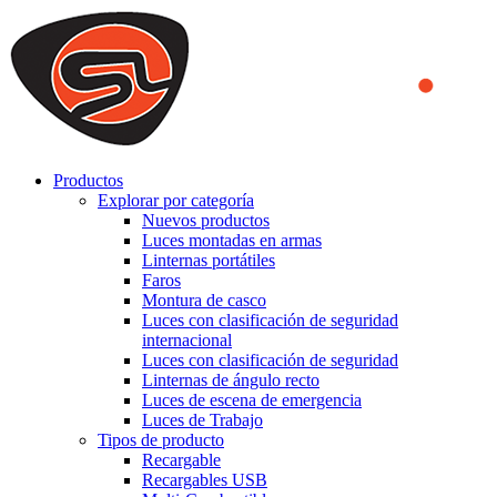
We use cookies to ensure that we provide you the best experience
on our website. By continuing to browse this website, you accept
that cookies are used to help us analyze how the website is used and
to offer you a better experience. To learn more or to find out how
you can disable cookies, you can access our
Privacy Policy
.
ACCEPT AND CLOSE
Productos
Explorar por categoría
Nuevos productos
Luces montadas en armas
Linternas portátiles
Faros
Montura de casco
Luces con clasificación de seguridad
internacional
Luces con clasificación de seguridad
Linternas de ángulo recto
Luces de escena de emergencia
Luces de Trabajo
Tipos de producto
Recargable
Recargables USB