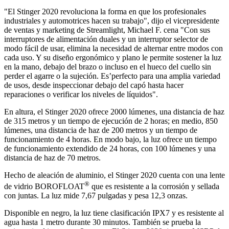
"El Stinger 2020 revoluciona la forma en que los profesionales
industriales y automotrices hacen su trabajo", dijo el vicepresidente
de ventas y marketing de Streamlight, Michael F. cena "Con sus
interruptores de alimentación duales y un interruptor selector de
modo fácil de usar, elimina la necesidad de alternar entre modos con
cada uso. Y su diseño ergonómico y plano le permite sostener la luz
en la mano, debajo del brazo o incluso en el hueco del cuello sin
perder el agarre o la sujeción. Es’perfecto para una amplia variedad
de usos, desde inspeccionar debajo del capó hasta hacer
reparaciones o verificar los niveles de líquidos".
En altura, el Stinger 2020 ofrece 2000 lúmenes, una distancia de haz
de 315 metros y un tiempo de ejecución de 2 horas; en medio, 850
lúmenes, una distancia de haz de 200 metros y un tiempo de
funcionamiento de 4 horas. En modo bajo, la luz ofrece un tiempo
de funcionamiento extendido de 24 horas, con 100 lúmenes y una
distancia de haz de 70 metros.
Hecho de aleación de aluminio, el Stinger 2020 cuenta con una lente
®
de vidrio BOROFLOAT
que es resistente a la corrosión y sellada
con juntas. La luz mide 7,67 pulgadas y pesa 12,3 onzas.
Disponible en negro, la luz tiene clasificación IPX7 y es resistente al
agua hasta 1 metro durante 30 minutos. También se prueba la