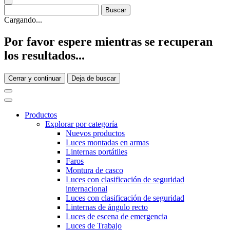
Cargando...
Por favor espere mientras se recuperan
los resultados...
Cerrar y continuar
Deja de buscar
Productos
Explorar por categoría
Nuevos productos
Luces montadas en armas
Linternas portátiles
Faros
Montura de casco
Luces con clasificación de seguridad
internacional
Luces con clasificación de seguridad
Linternas de ángulo recto
Luces de escena de emergencia
Luces de Trabajo