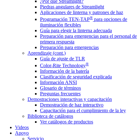
¿Por qué Streamlight?
Piedras angulares de Streamlight
Aplicaciones de linterna y patrones de haz
®
Programación TEN-TAP
para opciones de
iluminación flexibles
Guía para elegir la linterna adecuada
Preparación para emergencias para el personal de
primera respuesta
Preparación para emergencias
Aprendizaje (cont.)
Guía de ajuste de TLR
®
Color-Rite Technology
Información de la batería
Clasificación de seguridad explicada
Información ANSI
Glosario de términos
Preguntas frecuentes
Demostraciones interactivas y capacitación
Demostración de haz interactivo
Capacitación para el cumplimiento de la ley
Biblioteca de catálogos
Ver catálogos de productos
Videos
Apoyo
Servicio