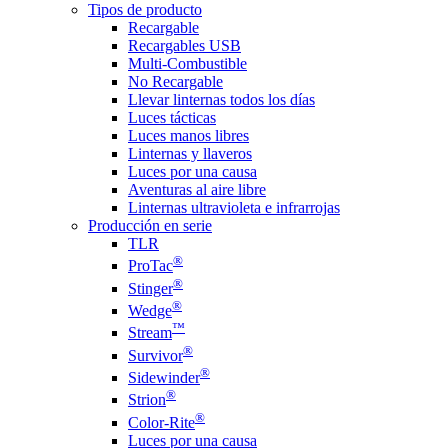
Tipos de producto
Recargable
Recargables USB
Multi-Combustible
No Recargable
Llevar linternas todos los días
Luces tácticas
Luces manos libres
Linternas y llaveros
Luces por una causa
Aventuras al aire libre
Linternas ultravioleta e infrarrojas
Producción en serie
TLR
®
ProTac
®
Stinger
®
Wedge
™
Stream
®
Survivor
®
Sidewinder
®
Strion
®
Color-Rite
Luces por una causa