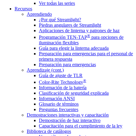
Ver todas las series
Recursos
Aprendiendo
¿Por qué Streamlight?
Piedras angulares de Streamlight
Aplicaciones de linterna y patrones de haz
®
Programación TEN-TAP
para opciones de
iluminación flexibles
Guía para elegir la linterna adecuada
Preparación para emergencias para el personal de
primera respuesta
Preparación para emergencias
Aprendizaje (cont.)
Guía de ajuste de TLR
®
Color-Rite Technology
Información de la batería
Clasificación de seguridad explicada
Información ANSI
Glosario de términos
Preguntas frecuentes
Demostraciones interactivas y capacitación
Demostración de haz interactivo
Capacitación para el cumplimiento de la ley
Biblioteca de catálogos