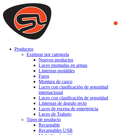
We use cookies to ensure that we provide you the best experience
on our website. By continuing to browse this website, you accept
that cookies are used to help us analyze how the website is used and
to offer you a better experience. To learn more or to find out how
you can disable cookies, you can access our
Privacy Policy
.
ACCEPT AND CLOSE
Productos
Explorar por categoría
Nuevos productos
Luces montadas en armas
Linternas portátiles
Faros
Montura de casco
Luces con clasificación de seguridad
internacional
Luces con clasificación de seguridad
Linternas de ángulo recto
Luces de escena de emergencia
Luces de Trabajo
Tipos de producto
Recargable
Recargables USB