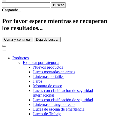
Cargando...
Por favor espere mientras se recuperan
los resultados...
Cerrar y continuar
Deja de buscar
Productos
Explorar por categoría
Nuevos productos
Luces montadas en armas
Linternas portátiles
Faros
Montura de casco
Luces con clasificación de seguridad
internacional
Luces con clasificación de seguridad
Linternas de ángulo recto
Luces de escena de emergencia
Luces de Trabajo