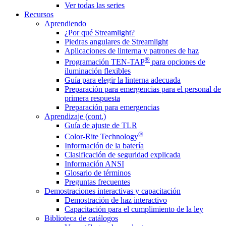
Ver todas las series
Recursos
Aprendiendo
¿Por qué Streamlight?
Piedras angulares de Streamlight
Aplicaciones de linterna y patrones de haz
®
Programación TEN-TAP
para opciones de
iluminación flexibles
Guía para elegir la linterna adecuada
Preparación para emergencias para el personal de
primera respuesta
Preparación para emergencias
Aprendizaje (cont.)
Guía de ajuste de TLR
®
Color-Rite Technology
Información de la batería
Clasificación de seguridad explicada
Información ANSI
Glosario de términos
Preguntas frecuentes
Demostraciones interactivas y capacitación
Demostración de haz interactivo
Capacitación para el cumplimiento de la ley
Biblioteca de catálogos