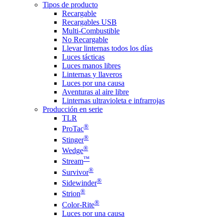
Tipos de producto
Recargable
Recargables USB
Multi-Combustible
No Recargable
Llevar linternas todos los días
Luces tácticas
Luces manos libres
Linternas y llaveros
Luces por una causa
Aventuras al aire libre
Linternas ultravioleta e infrarrojas
Producción en serie
TLR
®
ProTac
®
Stinger
®
Wedge
™
Stream
®
Survivor
®
Sidewinder
®
Strion
®
Color-Rite
Luces por una causa