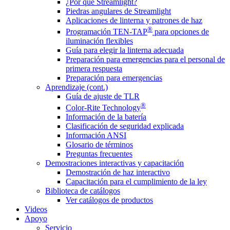
¿Por qué Streamlight?
Piedras angulares de Streamlight
Aplicaciones de linterna y patrones de haz
®
Programación TEN-TAP
para opciones de
iluminación flexibles
Guía para elegir la linterna adecuada
Preparación para emergencias para el personal de
primera respuesta
Preparación para emergencias
Aprendizaje (cont.)
Guía de ajuste de TLR
®
Color-Rite Technology
Información de la batería
Clasificación de seguridad explicada
Información ANSI
Glosario de términos
Preguntas frecuentes
Demostraciones interactivas y capacitación
Demostración de haz interactivo
Capacitación para el cumplimiento de la ley
Biblioteca de catálogos
Ver catálogos de productos
Videos
Apoyo
Servicio