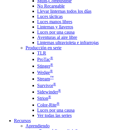
Multi-Combustible
No Recargable
Llevar linternas todos los días
Luces tácticas
Luces manos libres
Linternas y llaveros
Luces por una causa
Aventuras al aire libre
Linternas ultravioleta e infrarrojas
Producción en serie
TLR
®
ProTac
®
Stinger
®
Wedge
™
Stream
®
Survivor
®
Sidewinder
®
Strion
®
Color-Rite
Luces por una causa
Ver todas las series
Recursos
Aprendiendo