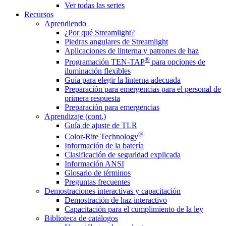
Ver todas las series
Recursos
Aprendiendo
¿Por qué Streamlight?
Piedras angulares de Streamlight
Aplicaciones de linterna y patrones de haz
®
Programación TEN-TAP
para opciones de
iluminación flexibles
Guía para elegir la linterna adecuada
Preparación para emergencias para el personal de
primera respuesta
Preparación para emergencias
Aprendizaje (cont.)
Guía de ajuste de TLR
®
Color-Rite Technology
Información de la batería
Clasificación de seguridad explicada
Información ANSI
Glosario de términos
Preguntas frecuentes
Demostraciones interactivas y capacitación
Demostración de haz interactivo
Capacitación para el cumplimiento de la ley
Biblioteca de catálogos