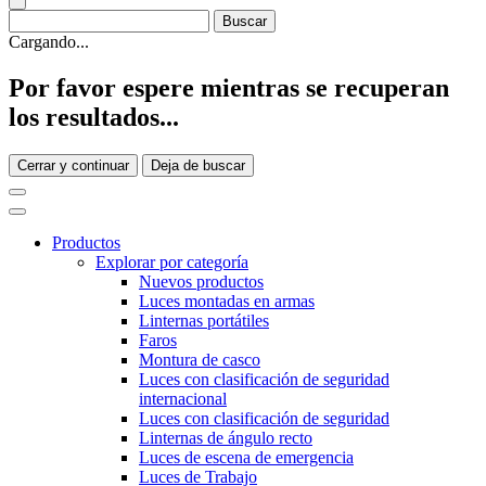
Cargando...
Por favor espere mientras se recuperan
los resultados...
Cerrar y continuar
Deja de buscar
Productos
Explorar por categoría
Nuevos productos
Luces montadas en armas
Linternas portátiles
Faros
Montura de casco
Luces con clasificación de seguridad
internacional
Luces con clasificación de seguridad
Linternas de ángulo recto
Luces de escena de emergencia
Luces de Trabajo