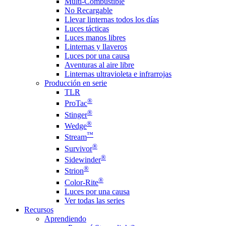
Multi-Combustible
No Recargable
Llevar linternas todos los días
Luces tácticas
Luces manos libres
Linternas y llaveros
Luces por una causa
Aventuras al aire libre
Linternas ultravioleta e infrarrojas
Producción en serie
TLR
®
ProTac
®
Stinger
®
Wedge
™
Stream
®
Survivor
®
Sidewinder
®
Strion
®
Color-Rite
Luces por una causa
Ver todas las series
Recursos
Aprendiendo