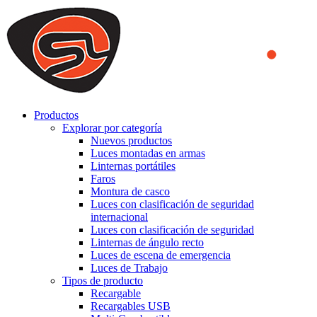
We use cookies to ensure that we provide you the best experience
on our website. By continuing to browse this website, you accept
that cookies are used to help us analyze how the website is used and
to offer you a better experience. To learn more or to find out how
you can disable cookies, you can access our
Privacy Policy
.
ACCEPT AND CLOSE
Productos
Explorar por categoría
Nuevos productos
Luces montadas en armas
Linternas portátiles
Faros
Montura de casco
Luces con clasificación de seguridad
internacional
Luces con clasificación de seguridad
Linternas de ángulo recto
Luces de escena de emergencia
Luces de Trabajo
Tipos de producto
Recargable
Recargables USB