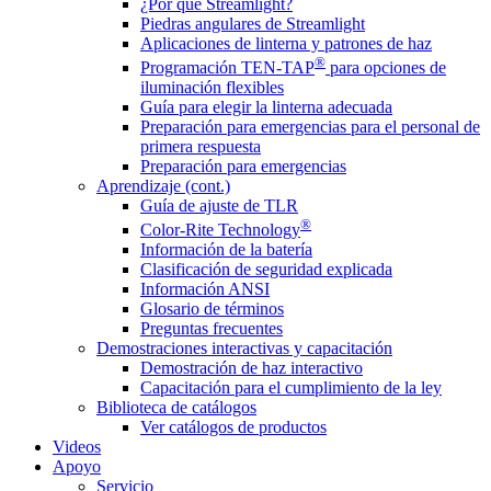
¿Por qué Streamlight?
Piedras angulares de Streamlight
Aplicaciones de linterna y patrones de haz
®
Programación TEN-TAP
para opciones de
iluminación flexibles
Guía para elegir la linterna adecuada
Preparación para emergencias para el personal de
primera respuesta
Preparación para emergencias
Aprendizaje (cont.)
Guía de ajuste de TLR
®
Color-Rite Technology
Información de la batería
Clasificación de seguridad explicada
Información ANSI
Glosario de términos
Preguntas frecuentes
Demostraciones interactivas y capacitación
Demostración de haz interactivo
Capacitación para el cumplimiento de la ley
Biblioteca de catálogos
Ver catálogos de productos
Videos
Apoyo
Servicio