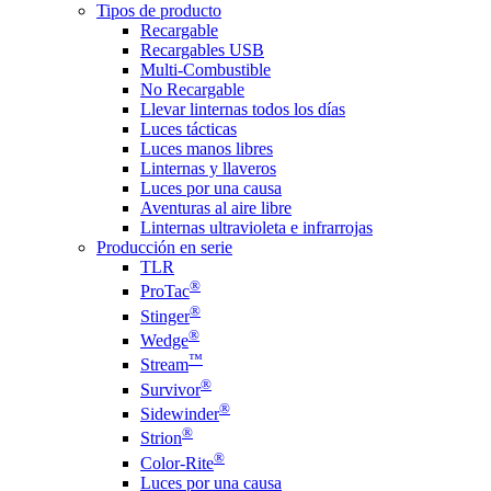
Tipos de producto
Recargable
Recargables USB
Multi-Combustible
No Recargable
Llevar linternas todos los días
Luces tácticas
Luces manos libres
Linternas y llaveros
Luces por una causa
Aventuras al aire libre
Linternas ultravioleta e infrarrojas
Producción en serie
TLR
®
ProTac
®
Stinger
®
Wedge
™
Stream
®
Survivor
®
Sidewinder
®
Strion
®
Color-Rite
Luces por una causa