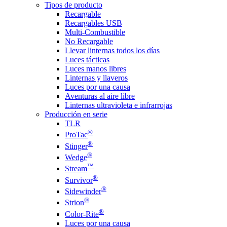
Tipos de producto
Recargable
Recargables USB
Multi-Combustible
No Recargable
Llevar linternas todos los días
Luces tácticas
Luces manos libres
Linternas y llaveros
Luces por una causa
Aventuras al aire libre
Linternas ultravioleta e infrarrojas
Producción en serie
TLR
®
ProTac
®
Stinger
®
Wedge
™
Stream
®
Survivor
®
Sidewinder
®
Strion
®
Color-Rite
Luces por una causa