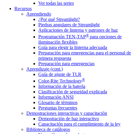
Ver todas las series
Recursos
Aprendiendo
¿Por qué Streamlight?
Piedras angulares de Streamlight
Aplicaciones de linterna y patrones de haz
®
Programación TEN-TAP
para opciones de
iluminación flexibles
Guía para elegir la linterna adecuada
Preparación para emergencias para el personal de
primera respuesta
Preparación para emergencias
Aprendizaje (cont.)
Guía de ajuste de TLR
®
Color-Rite Technology
Información de la batería
Clasificación de seguridad explicada
Información ANSI
Glosario de términos
Preguntas frecuentes
Demostraciones interactivas y capacitación
Demostración de haz interactivo
Capacitación para el cumplimiento de la ley
Biblioteca de catálogos