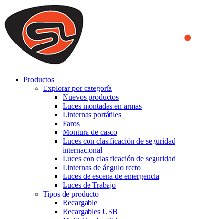
We use cookies to ensure that we provide you the best experience
on our website. By continuing to browse this website, you accept
that cookies are used to help us analyze how the website is used and
to offer you a better experience. To learn more or to find out how
you can disable cookies, you can access our
Privacy Policy
.
ACCEPT AND CLOSE
Productos
Explorar por categoría
Nuevos productos
Luces montadas en armas
Linternas portátiles
Faros
Montura de casco
Luces con clasificación de seguridad
internacional
Luces con clasificación de seguridad
Linternas de ángulo recto
Luces de escena de emergencia
Luces de Trabajo
Tipos de producto
Recargable
Recargables USB