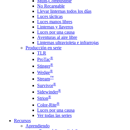
Multi-Combustible
No Recargable
Llevar linternas todos los días
Luces tácticas
Luces manos libres
Linternas y llaveros
Luces por una causa
Aventuras al aire libre
Linternas ultravioleta e infrarrojas
Producción en serie
TLR
®
ProTac
®
Stinger
®
Wedge
™
Stream
®
Survivor
®
Sidewinder
®
Strion
®
Color-Rite
Luces por una causa
Ver todas las series
Recursos
Aprendiendo