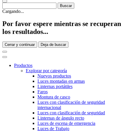
Cargando...
Por favor espere mientras se recuperan
los resultados...
Cerrar y continuar
Deja de buscar
Productos
Explorar por categoría
Nuevos productos
Luces montadas en armas
Linternas portátiles
Faros
Montura de casco
Luces con clasificación de seguridad
internacional
Luces con clasificación de seguridad
Linternas de ángulo recto
Luces de escena de emergencia
Luces de Trabajo