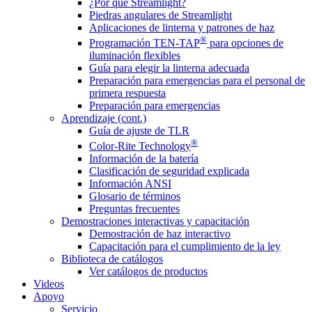
¿Por qué Streamlight?
Piedras angulares de Streamlight
Aplicaciones de linterna y patrones de haz
®
Programación TEN-TAP
para opciones de
iluminación flexibles
Guía para elegir la linterna adecuada
Preparación para emergencias para el personal de
primera respuesta
Preparación para emergencias
Aprendizaje (cont.)
Guía de ajuste de TLR
®
Color-Rite Technology
Información de la batería
Clasificación de seguridad explicada
Información ANSI
Glosario de términos
Preguntas frecuentes
Demostraciones interactivas y capacitación
Demostración de haz interactivo
Capacitación para el cumplimiento de la ley
Biblioteca de catálogos
Ver catálogos de productos
Videos
Apoyo
Servicio