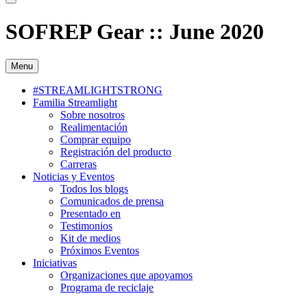
SOFREP Gear :: June 2020
Menu
#STREAMLIGHTSTRONG
Familia Streamlight
Sobre nosotros
Realimentación
Comprar equipo
Registración del producto
Carreras
Noticias y Eventos
Todos los blogs
Comunicados de prensa
Presentado en
Testimonios
Kit de medios
Próximos Eventos
Iniciativas
Organizaciones que apoyamos
Programa de reciclaje