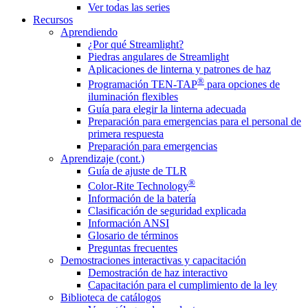
Ver todas las series
Recursos
Aprendiendo
¿Por qué Streamlight?
Piedras angulares de Streamlight
Aplicaciones de linterna y patrones de haz
®
Programación TEN-TAP
para opciones de
iluminación flexibles
Guía para elegir la linterna adecuada
Preparación para emergencias para el personal de
primera respuesta
Preparación para emergencias
Aprendizaje (cont.)
Guía de ajuste de TLR
®
Color-Rite Technology
Información de la batería
Clasificación de seguridad explicada
Información ANSI
Glosario de términos
Preguntas frecuentes
Demostraciones interactivas y capacitación
Demostración de haz interactivo
Capacitación para el cumplimiento de la ley
Biblioteca de catálogos