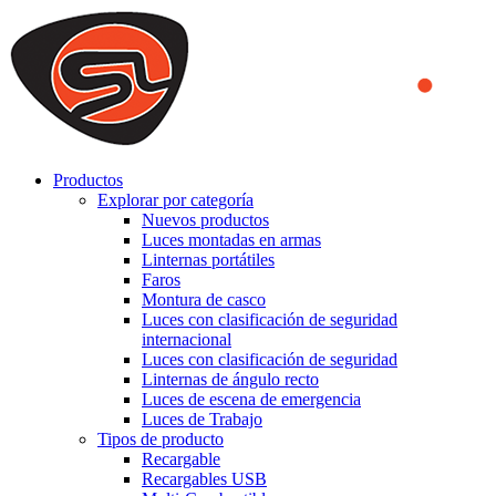
We use cookies to ensure that we provide you the best experience
on our website. By continuing to browse this website, you accept
that cookies are used to help us analyze how the website is used and
to offer you a better experience. To learn more or to find out how
you can disable cookies, you can access our
Privacy Policy
.
ACCEPT AND CLOSE
Productos
Explorar por categoría
Nuevos productos
Luces montadas en armas
Linternas portátiles
Faros
Montura de casco
Luces con clasificación de seguridad
internacional
Luces con clasificación de seguridad
Linternas de ángulo recto
Luces de escena de emergencia
Luces de Trabajo
Tipos de producto
Recargable
Recargables USB