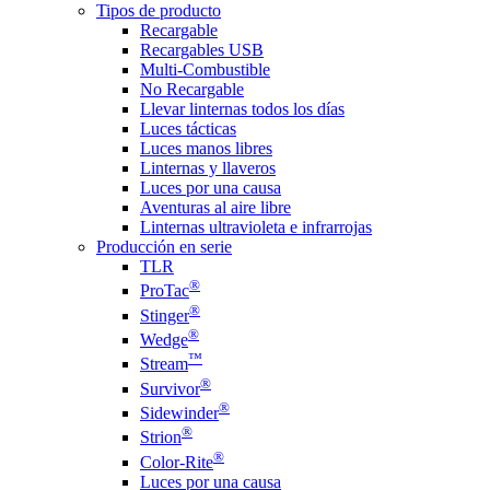
Tipos de producto
Recargable
Recargables USB
Multi-Combustible
No Recargable
Llevar linternas todos los días
Luces tácticas
Luces manos libres
Linternas y llaveros
Luces por una causa
Aventuras al aire libre
Linternas ultravioleta e infrarrojas
Producción en serie
TLR
®
ProTac
®
Stinger
®
Wedge
™
Stream
®
Survivor
®
Sidewinder
®
Strion
®
Color-Rite
Luces por una causa