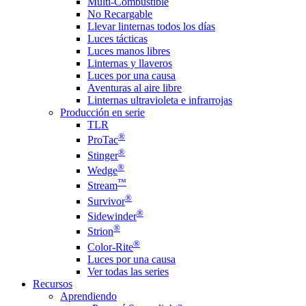
Multi-Combustible
No Recargable
Llevar linternas todos los días
Luces tácticas
Luces manos libres
Linternas y llaveros
Luces por una causa
Aventuras al aire libre
Linternas ultravioleta e infrarrojas
Producción en serie
TLR
®
ProTac
®
Stinger
®
Wedge
™
Stream
®
Survivor
®
Sidewinder
®
Strion
®
Color-Rite
Luces por una causa
Ver todas las series
Recursos
Aprendiendo