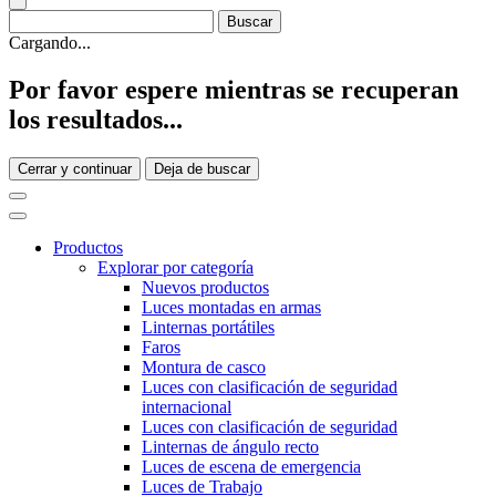
Cargando...
Por favor espere mientras se recuperan
los resultados...
Cerrar y continuar
Deja de buscar
Productos
Explorar por categoría
Nuevos productos
Luces montadas en armas
Linternas portátiles
Faros
Montura de casco
Luces con clasificación de seguridad
internacional
Luces con clasificación de seguridad
Linternas de ángulo recto
Luces de escena de emergencia
Luces de Trabajo