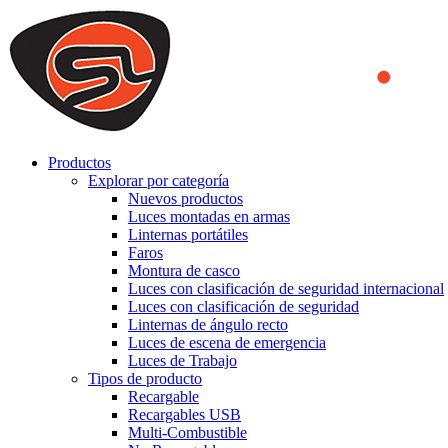
We use cookies to ensure that we provide you the best experience on o
you a better experience. To learn more or to find out how you can di
ACCEPT AND CLOSE
Productos
Explorar por categoría
Nuevos productos
Luces montadas en armas
Linternas portátiles
Faros
Montura de casco
Luces con clasificación de seguridad internacional
Luces con clasificación de seguridad
Linternas de ángulo recto
Luces de escena de emergencia
Luces de Trabajo
Tipos de producto
Recargable
Recargables USB
Multi-Combustible