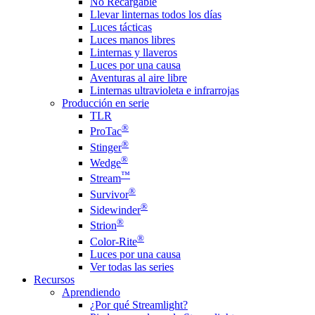
No Recargable
Llevar linternas todos los días
Luces tácticas
Luces manos libres
Linternas y llaveros
Luces por una causa
Aventuras al aire libre
Linternas ultravioleta e infrarrojas
Producción en serie
TLR
®
ProTac
®
Stinger
®
Wedge
™
Stream
®
Survivor
®
Sidewinder
®
Strion
®
Color-Rite
Luces por una causa
Ver todas las series
Recursos
Aprendiendo
¿Por qué Streamlight?