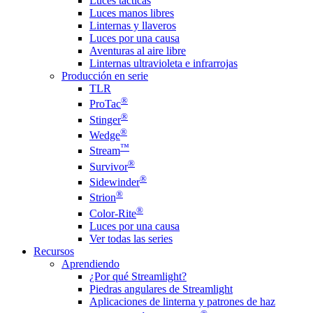
Luces tácticas
Luces manos libres
Linternas y llaveros
Luces por una causa
Aventuras al aire libre
Linternas ultravioleta e infrarrojas
Producción en serie
TLR
®
ProTac
®
Stinger
®
Wedge
™
Stream
®
Survivor
®
Sidewinder
®
Strion
®
Color-Rite
Luces por una causa
Ver todas las series
Recursos
Aprendiendo
¿Por qué Streamlight?
Piedras angulares de Streamlight
Aplicaciones de linterna y patrones de haz