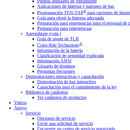
Piedras angulares de Streamlight
Aplicaciones de linterna y patrones de haz
®
Programación TEN-TAP
para opciones de ilumin
Guía para elegir la linterna adecuada
Preparación para emergencias para el personal de 
Preparación para emergencias
Aprendizaje (cont.)
Guía de ajuste de TLR
®
Color-Rite Technology
Información de la batería
Clasificación de seguridad explicada
Información ANSI
Glosario de términos
Preguntas frecuentes
Demostraciones interactivas y capacitación
Demostración de haz interactivo
Capacitación para el cumplimiento de la ley
Biblioteca de catálogos
Ver catálogos de productos
Videos
Apoyo
Servicio
Opciones de servicio
Envíe una solicitud de servicio
Encuentre un centro de servicio autorizado