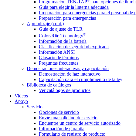
®
Programación TEN-TAP
para opciones de ilumin
Guía para elegir la linterna adecuada
Preparación para emergencias para el personal de 
Preparación para emergencias
Aprendizaje (cont.)
Guía de ajuste de TLR
®
Color-Rite Technology
Información de la batería
Clasificación de seguridad explicada
Información ANSI
Glosario de términos
Preguntas frecuentes
Demostraciones interactivas y capacitación
Demostración de haz interactivo
Capacitación para el cumplimiento de la ley
Biblioteca de catálogos
Ver catálogos de productos
Videos
Apoyo
Servicio
Opciones de servicio
Envíe una solicitud de servicio
Encuentre un centro de servicio autorizado
Información de garantía
Formulario de registro de producto