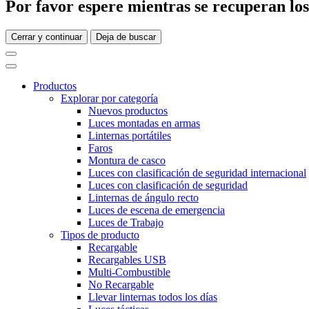
Por favor espere mientras se recuperan los 
Cerrar y continuar
Deja de buscar
Productos
Explorar por categoría
Nuevos productos
Luces montadas en armas
Linternas portátiles
Faros
Montura de casco
Luces con clasificación de seguridad internacional
Luces con clasificación de seguridad
Linternas de ángulo recto
Luces de escena de emergencia
Luces de Trabajo
Tipos de producto
Recargable
Recargables USB
Multi-Combustible
No Recargable
Llevar linternas todos los días