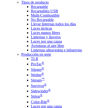
Tipos de producto
Recargable
Recargables USB
Multi-Combustible
No Recargable
Llevar linternas todos los días
Luces tácticas
Luces manos libres
Linternas y llaveros
Luces por una causa
Aventuras al aire libre
Linternas ultravioleta e infrarrojas
Producción en serie
TLR
®
ProTac
®
Stinger
®
Wedge
™
Stream
®
Survivor
®
Sidewinder
®
Strion
®
Color-Rite
Luces por una causa