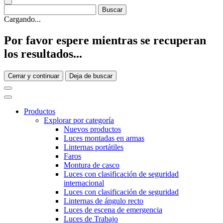
Cargando...
Por favor espere mientras se recuperan
los resultados...
Cerrar y continuar
Deja de buscar
Productos
Explorar por categoría
Nuevos productos
Luces montadas en armas
Linternas portátiles
Faros
Montura de casco
Luces con clasificación de seguridad
internacional
Luces con clasificación de seguridad
Linternas de ángulo recto
Luces de escena de emergencia
Luces de Trabajo