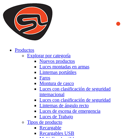
We use cookies to ensure that we provide you the best experience
on our website. By continuing to browse this website, you accept
that cookies are used to help us analyze how the website is used and
to offer you a better experience. To learn more or to find out how
you can disable cookies, you can access our
Privacy Policy
.
ACCEPT AND CLOSE
Productos
Explorar por categoría
Nuevos productos
Luces montadas en armas
Linternas portátiles
Faros
Montura de casco
Luces con clasificación de seguridad
internacional
Luces con clasificación de seguridad
Linternas de ángulo recto
Luces de escena de emergencia
Luces de Trabajo
Tipos de producto
Recargable
Recargables USB