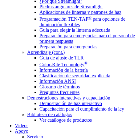
¿Por qué Streamlight?
Piedras angulares de Streamlight
Aplicaciones de linterna y patrones de haz
®
Programación TEN-TAP
para opciones de
iluminación flexibles
Guía para elegir la linterna adecuada
Preparación para emergencias para el personal de
primera respuesta
Preparación para emergencias
Aprendizaje (cont.)
Guía de ajuste de TLR
®
Color-Rite Technology
Información de la batería
Clasificación de seguridad explicada
Información ANSI
Glosario de términos
Preguntas frecuentes
Demostraciones interactivas y capacitación
Demostración de haz interactivo
Capacitación para el cumplimiento de la ley
Biblioteca de catálogos
Ver catálogos de productos
Videos
Apoyo
Servicio