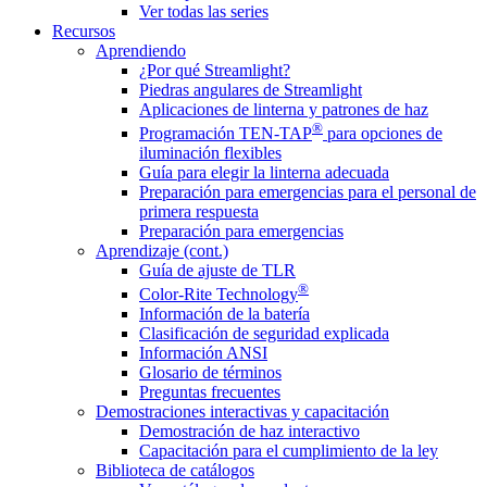
Ver todas las series
Recursos
Aprendiendo
¿Por qué Streamlight?
Piedras angulares de Streamlight
Aplicaciones de linterna y patrones de haz
®
Programación TEN-TAP
para opciones de
iluminación flexibles
Guía para elegir la linterna adecuada
Preparación para emergencias para el personal de
primera respuesta
Preparación para emergencias
Aprendizaje (cont.)
Guía de ajuste de TLR
®
Color-Rite Technology
Información de la batería
Clasificación de seguridad explicada
Información ANSI
Glosario de términos
Preguntas frecuentes
Demostraciones interactivas y capacitación
Demostración de haz interactivo
Capacitación para el cumplimiento de la ley
Biblioteca de catálogos