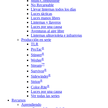
Multi-Combustible
No Recargable
Llevar linternas todos los días
Luces tácticas
Luces manos libres
Linternas y llaveros
Luces por una causa
Aventuras al aire libre
Linternas ultravioleta e infrarrojas
Producción en serie
TLR
®
ProTac
®
Stinger
®
Wedge
™
Stream
®
Survivor
®
Sidewinder
®
Strion
®
Color-Rite
Luces por una causa
Ver todas las series
Recursos
Aprendiendo