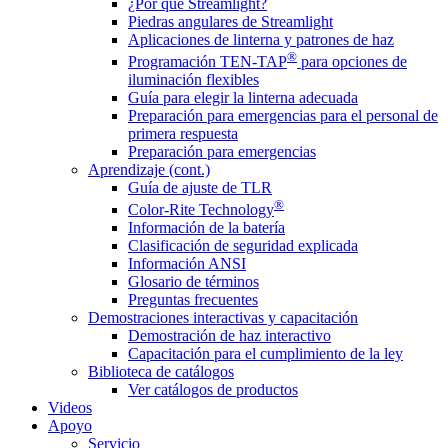
¿Por qué Streamlight?
Piedras angulares de Streamlight
Aplicaciones de linterna y patrones de haz
®
Programación TEN-TAP
para opciones de
iluminación flexibles
Guía para elegir la linterna adecuada
Preparación para emergencias para el personal de
primera respuesta
Preparación para emergencias
Aprendizaje (cont.)
Guía de ajuste de TLR
®
Color-Rite Technology
Información de la batería
Clasificación de seguridad explicada
Información ANSI
Glosario de términos
Preguntas frecuentes
Demostraciones interactivas y capacitación
Demostración de haz interactivo
Capacitación para el cumplimiento de la ley
Biblioteca de catálogos
Ver catálogos de productos
Videos
Apoyo
Servicio