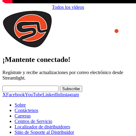
Todos los vídeos
¡Mantente conectado!
Regístrate y recibe actualizaciones por correo electrónico desde
Streamlight.
Subscribe
X
Facebook
YouTube
LinkedIn
Instagram
Sobre
Contáctenos
Carreras
Centros de Servicio
Localizador de distribuidores
Sitio de Soporte al Distribuidor