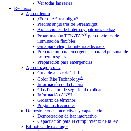
Ver todas las series
Recursos
Aprendiendo
¿Por qué Streamlight?
Piedras angulares de Streamlight
Aplicaciones de linterna y patrones de haz
®
Programación TEN-TAP
para opciones de
iluminación flexibles
Guía para elegir la linterna adecuada
Preparación para emergencias para el personal de
primera respuesta
Preparación para emergencias
Aprendizaje (cont.)
Guía de ajuste de TLR
®
Color-Rite Technology
Información de la batería
Clasificación de seguridad explicada
Información ANSI
Glosario de términos
Preguntas frecuentes
Demostraciones interactivas y capacitación
Demostración de haz interactivo
Capacitación para el cumplimiento de la ley
Biblioteca de catálogos