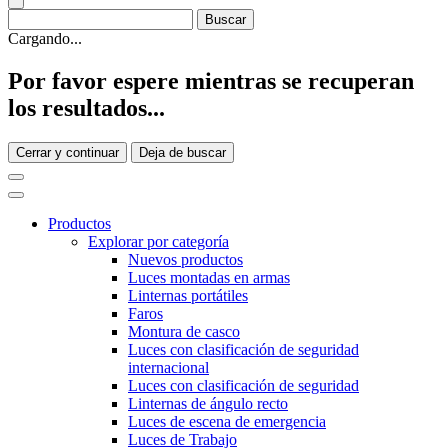
Cargando...
Por favor espere mientras se recuperan
los resultados...
Cerrar y continuar
Deja de buscar
Productos
Explorar por categoría
Nuevos productos
Luces montadas en armas
Linternas portátiles
Faros
Montura de casco
Luces con clasificación de seguridad
internacional
Luces con clasificación de seguridad
Linternas de ángulo recto
Luces de escena de emergencia
Luces de Trabajo