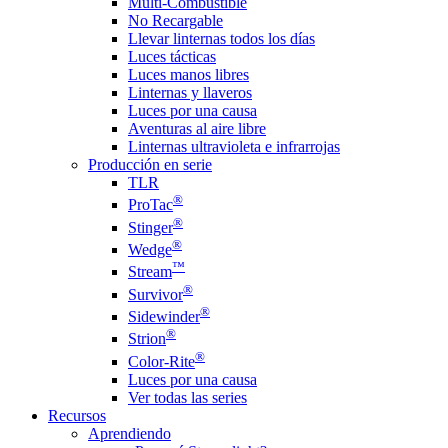
Multi-Combustible
No Recargable
Llevar linternas todos los días
Luces tácticas
Luces manos libres
Linternas y llaveros
Luces por una causa
Aventuras al aire libre
Linternas ultravioleta e infrarrojas
Producción en serie
TLR
®
ProTac
®
Stinger
®
Wedge
™
Stream
®
Survivor
®
Sidewinder
®
Strion
®
Color-Rite
Luces por una causa
Ver todas las series
Recursos
Aprendiendo