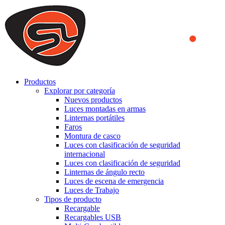
We use cookies to ensure that we provide you the best experience
on our website. By continuing to browse this website, you accept
that cookies are used to help us analyze how the website is used and
to offer you a better experience. To learn more or to find out how
you can disable cookies, you can access our
Privacy Policy
.
ACCEPT AND CLOSE
Productos
Explorar por categoría
Nuevos productos
Luces montadas en armas
Linternas portátiles
Faros
Montura de casco
Luces con clasificación de seguridad
internacional
Luces con clasificación de seguridad
Linternas de ángulo recto
Luces de escena de emergencia
Luces de Trabajo
Tipos de producto
Recargable
Recargables USB