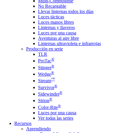
Multi-Combustible
No Recargable
Llevar linternas todos los días
Luces tácticas
Luces manos libres
Linternas y llaveros
Luces por una causa
Aventuras al aire libre
Linternas ultravioleta e infrarrojas
Producción en serie
TLR
®
ProTac
®
Stinger
®
Wedge
™
Stream
®
Survivor
®
Sidewinder
®
Strion
®
Color-Rite
Luces por una causa
Ver todas las series
Recursos
Aprendiendo