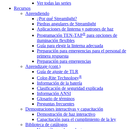
Ver todas las series
Recursos
Aprendiendo
¿Por qué Streamlight?
Piedras angulares de Streamlight
Aplicaciones de linterna y patrones de haz
®
Programación TEN-TAP
para opciones de
iluminación flexibles
Guía para elegir la linterna adecuada
Preparación para emergencias para el personal de
primera respuesta
Preparación para emergencias
Aprendizaje (cont.)
Guía de ajuste de TLR
®
Color-Rite Technology
Información de la batería
Clasificación de seguridad explicada
Información ANSI
Glosario de términos
Preguntas frecuentes
Demostraciones interactivas y capacitación
Demostración de haz interactivo
Capacitación para el cumplimiento de la ley
Biblioteca de catálogos