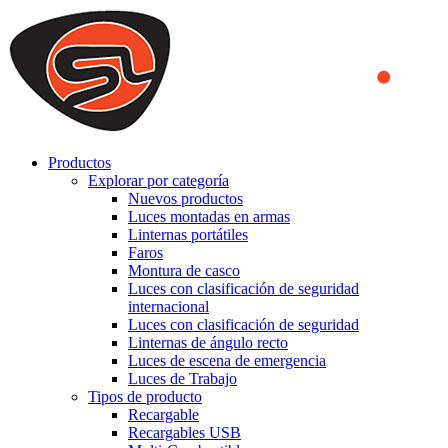
We use cookies to ensure that we provide you the best experience
on our website. By continuing to browse this website, you accept
that cookies are used to help us analyze how the website is used and
to offer you a better experience. To learn more or to find out how
you can disable cookies, you can access our
Privacy Policy
.
ACCEPT AND CLOSE
Productos
Explorar por categoría
Nuevos productos
Luces montadas en armas
Linternas portátiles
Faros
Montura de casco
Luces con clasificación de seguridad
internacional
Luces con clasificación de seguridad
Linternas de ángulo recto
Luces de escena de emergencia
Luces de Trabajo
Tipos de producto
Recargable
Recargables USB