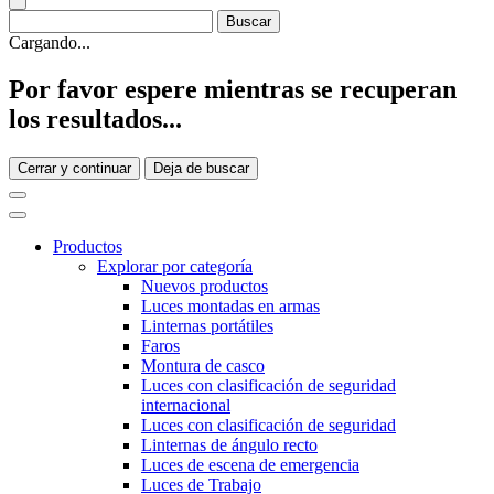
Cargando...
Por favor espere mientras se recuperan
los resultados...
Cerrar y continuar
Deja de buscar
Productos
Explorar por categoría
Nuevos productos
Luces montadas en armas
Linternas portátiles
Faros
Montura de casco
Luces con clasificación de seguridad
internacional
Luces con clasificación de seguridad
Linternas de ángulo recto
Luces de escena de emergencia
Luces de Trabajo