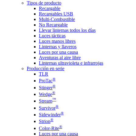
Tipos de producto
Recargable
Recargables USB
Multi-Combustible
No Recargable
Llevar linternas todos los días
Luces tácticas
Luces manos libres
Linternas y llaveros
Luces por una causa
Aventuras al aire libre
Linternas ultravioleta e infrarrojas
Producción en serie
TLR
®
ProTac
®
Stinger
®
Wedge
™
Stream
®
Survivor
®
Sidewinder
®
Strion
®
Color-Rite
Luces por una causa