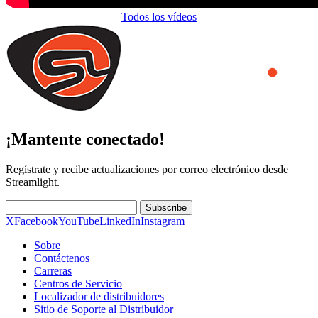
Todos los vídeos
¡Mantente conectado!
Regístrate y recibe actualizaciones por correo electrónico desde
Streamlight.
Subscribe
X
Facebook
YouTube
LinkedIn
Instagram
Sobre
Contáctenos
Carreras
Centros de Servicio
Localizador de distribuidores
Sitio de Soporte al Distribuidor