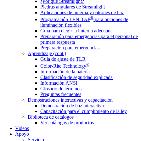
¿Por qué Streamlight?
Piedras angulares de Streamlight
Aplicaciones de linterna y patrones de haz
®
Programación TEN-TAP
para opciones de
iluminación flexibles
Guía para elegir la linterna adecuada
Preparación para emergencias para el personal de
primera respuesta
Preparación para emergencias
Aprendizaje (cont.)
Guía de ajuste de TLR
®
Color-Rite Technology
Información de la batería
Clasificación de seguridad explicada
Información ANSI
Glosario de términos
Preguntas frecuentes
Demostraciones interactivas y capacitación
Demostración de haz interactivo
Capacitación para el cumplimiento de la ley
Biblioteca de catálogos
Ver catálogos de productos
Videos
Apoyo
Servicio