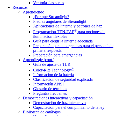
Ver todas las series
Recursos
Aprendiendo
¿Por qué Streamlight?
Piedras angulares de Streamlight
Aplicaciones de linterna y patrones de haz
®
Programación TEN-TAP
para opciones de
iluminación flexibles
Guía para elegir la linterna adecuada
Preparación para emergencias para el personal de
primera respuesta
Preparación para emergencias
Aprendizaje (cont.)
Guía de ajuste de TLR
®
Color-Rite Technology
Información de la batería
Clasificación de seguridad explicada
Información ANSI
Glosario de términos
Preguntas frecuentes
Demostraciones interactivas y capacitación
Demostración de haz interactivo
Capacitación para el cumplimiento de la ley
Biblioteca de catálogos