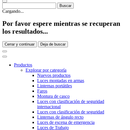
Cargando...
Por favor espere mientras se recuperan
los resultados...
Cerrar y continuar
Deja de buscar
Productos
Explorar por categoría
Nuevos productos
Luces montadas en armas
Linternas portátiles
Faros
Montura de casco
Luces con clasificación de seguridad
internacional
Luces con clasificación de seguridad
Linternas de ángulo recto
Luces de escena de emergencia
Luces de Trabajo