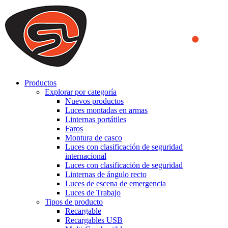
We use cookies to ensure that we provide you the best experience
on our website. By continuing to browse this website, you accept
that cookies are used to help us analyze how the website is used and
to offer you a better experience. To learn more or to find out how
you can disable cookies, you can access our
Privacy Policy
.
ACCEPT AND CLOSE
Productos
Explorar por categoría
Nuevos productos
Luces montadas en armas
Linternas portátiles
Faros
Montura de casco
Luces con clasificación de seguridad
internacional
Luces con clasificación de seguridad
Linternas de ángulo recto
Luces de escena de emergencia
Luces de Trabajo
Tipos de producto
Recargable
Recargables USB