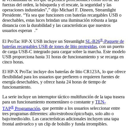
fuerzas del orden, la búsqueda y el rescate, la seguridad y las
operaciones industriales",” dijo Michael F. Dineen, Streamlight
Presidente. “Ya sea que funcionen con baterías recargables USB o
desechables, estas luces brindan una iluminación robusta a larga
distancia con la durabilidad y las características que nuestros
usuarios esperan .”
®
El ProTac HP-X USB incluye un Streamlight
SL-B26
-Paquete de
baterías recargables USB de iones de litio protegidas
, con un puerto
de carga USB-C integrado para cargar sobre la marcha. Este modelo
USB proporciona hasta 31 horas de funcionamiento y se recarga en
cinco horas.
El HP-X ProTac incluye dos baterías de litio CR123A, lo que ofrece
flexibilidad para los usuarios que prefieren o requieren fuentes de
energía desechables, y ofrece hasta 24 horas de tiempo de
funcionamiento.
La serie incluye un interruptor táctico multifunción de la tapa trasera
para un funcionamiento momentáneo o constante y
TEN-
®
TAP
Programación
, que permite a los usuarios seleccionar entre
tres programas diferentes: alto/estroboscópico/bajo, solo alto o
bajo/medio/alto. Las características adicionales incluyen una tapa
frontal antivuelco y un clip de bolsillo y funda irrompibles.