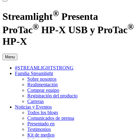
®
Streamlight
Presenta
®
®
ProTac
HP-X USB y ProTac
HP-X
Menu
#STREAMLIGHTSTRONG
Familia Streamlight
Sobre nosotros
Realimentación
Comprar equipo
Registración del producto
Carreras
Noticias y Eventos
Todos los blogs
Comunicados de prensa
Presentado en
Testimonios
Kit de medios