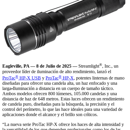
®
Eagleville, PA — 8 de Julio de 2025 —
Streamlight
, Inc., un
proveedor líder de iluminación de alto rendimiento, lanzó el
®
®
ProTac
HP-X USB
y
ProTac
HP-X
, potentes linternas de mano
diseñadas para ofrecer una candela alta, un haz enfocado y una
larga
-
Iluminación a distancia en un cuerpo de tamaño táctico.
Ambos modelos ofrecen 800 lúmenes, 105.000 candelas y una
distancia de haz de 648 metros. Estas luces ofrecen un rendimiento
de candela puro, diseñadas para la búsqueda, la precisión y el
control del perímetro, lo que las hace ideales para una variedad de
aplicaciones donde el alcance y el brillo son críticos.
“La nueva serie ProTac HP-X ofrece los haces de alta intensidad y
la versatilidad de los que dependen profesionales como los de las