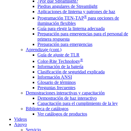
¿Por qué Streamlight?
Piedras angulares de Streamlight
Aplicaciones de linterna y patrones de haz
®
Programación TEN-TAP
para opciones de
iluminación flexibles
Guía para elegir la linterna adecuada
Preparación para emergencias para el personal de
primera respuesta
Preparación para emergencias
Aprendizaje (cont.)
Guía de ajuste de TLR
®
Color-Rite Technology
Información de la batería
Clasificación de seguridad explicada
Información ANSI
Glosario de términos
Preguntas frecuentes
Demostraciones interactivas y capacitación
Demostración de haz interactivo
Capacitación para el cumplimiento de la ley
Biblioteca de catálogos
Ver catálogos de productos
Videos
Apoyo
Servicio