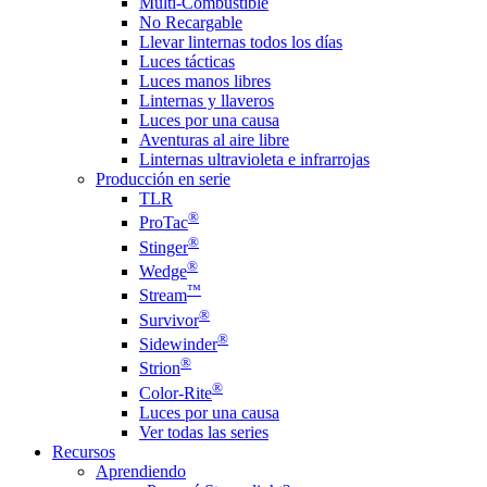
Multi-Combustible
No Recargable
Llevar linternas todos los días
Luces tácticas
Luces manos libres
Linternas y llaveros
Luces por una causa
Aventuras al aire libre
Linternas ultravioleta e infrarrojas
Producción en serie
TLR
®
ProTac
®
Stinger
®
Wedge
™
Stream
®
Survivor
®
Sidewinder
®
Strion
®
Color-Rite
Luces por una causa
Ver todas las series
Recursos
Aprendiendo