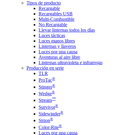
Tipos de producto
Recargable
Recargables USB
Multi-Combustible
No Recargable
Llevar linternas todos los días
Luces tácticas
Luces manos libres
Linternas y llaveros
Luces por una causa
Aventuras al aire libre
Linternas ultravioleta e infrarrojas
Producción en serie
TLR
®
ProTac
®
Stinger
®
Wedge
™
Stream
®
Survivor
®
Sidewinder
®
Strion
®
Color-Rite
Luces por una causa