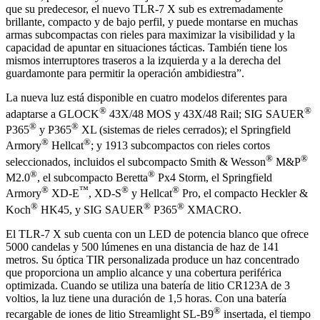
que su predecesor, el nuevo TLR-7 X sub es extremadamente
brillante, compacto y de bajo perfil, y puede montarse en muchas
armas subcompactas con rieles para maximizar la visibilidad y la
capacidad de apuntar en situaciones tácticas. También tiene los
mismos interruptores traseros a la izquierda y a la derecha del
guardamonte para permitir la operación ambidiestra”.
La nueva luz está disponible en cuatro modelos diferentes para
®
®
adaptarse a GLOCK
43X/48 MOS y 43X/48 Rail; SIG SAUER
®
®
P365
y P365
XL (sistemas de rieles cerrados); el Springfield
®
®
Armory
Hellcat
; y 1913 subcompactos con rieles cortos
®
®
seleccionados, incluidos el subcompacto Smith & Wesson
M&P
®
®
M2.0
, el subcompacto Beretta
Px4 Storm, el Springfield
®
™
®
®
Armory
XD-E
, XD-S
y Hellcat
Pro, el compacto Heckler &
®
®
®
Koch
HK45, y SIG SAUER
P365
XMACRO.
El TLR-7 X sub cuenta con un LED de potencia blanco que ofrece
5000 candelas y 500 lúmenes en una distancia de haz de 141
metros. Su óptica TIR personalizada produce un haz concentrado
que proporciona un amplio alcance y una cobertura periférica
optimizada. Cuando se utiliza una batería de litio CR123A de 3
voltios, la luz tiene una duración de 1,5 horas. Con una batería
®
recargable de iones de litio Streamlight SL-B9
insertada, el tiempo