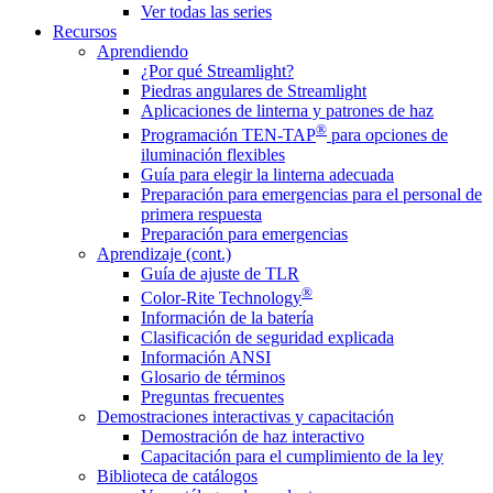
Ver todas las series
Recursos
Aprendiendo
¿Por qué Streamlight?
Piedras angulares de Streamlight
Aplicaciones de linterna y patrones de haz
®
Programación TEN-TAP
para opciones de
iluminación flexibles
Guía para elegir la linterna adecuada
Preparación para emergencias para el personal de
primera respuesta
Preparación para emergencias
Aprendizaje (cont.)
Guía de ajuste de TLR
®
Color-Rite Technology
Información de la batería
Clasificación de seguridad explicada
Información ANSI
Glosario de términos
Preguntas frecuentes
Demostraciones interactivas y capacitación
Demostración de haz interactivo
Capacitación para el cumplimiento de la ley
Biblioteca de catálogos