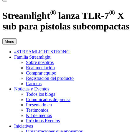
®
®
Streamlight
lanza TLR-7
X
sub para pistolas subcompactas
Menu
#STREAMLIGHTSTRONG
Familia Streamlight
Sobre nosotros
Realimentación
Comprar equipo
Registración del producto
Carreras
Noticias y Eventos
Todos los blogs
Comunicados de prensa
Presentado en
Testimonios
Kit de medios
Próximos Eventos
Iniciativas
Organizaciones que apoyamos