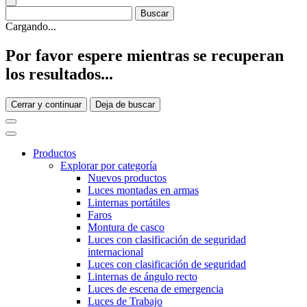
Cargando...
Por favor espere mientras se recuperan
los resultados...
Cerrar y continuar
Deja de buscar
Productos
Explorar por categoría
Nuevos productos
Luces montadas en armas
Linternas portátiles
Faros
Montura de casco
Luces con clasificación de seguridad
internacional
Luces con clasificación de seguridad
Linternas de ángulo recto
Luces de escena de emergencia
Luces de Trabajo