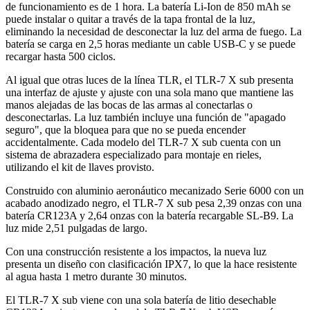
de funcionamiento es de 1 hora. La batería Li-Ion de 850 mAh se
puede instalar o quitar a través de la tapa frontal de la luz,
eliminando la necesidad de desconectar la luz del arma de fuego. La
batería se carga en 2,5 horas mediante un cable USB-C y se puede
recargar hasta 500 ciclos.
Al igual que otras luces de la línea TLR, el TLR-7 X sub presenta
una interfaz de ajuste y ajuste con una sola mano que mantiene las
manos alejadas de las bocas de las armas al conectarlas o
desconectarlas. La luz también incluye una función de "apagado
seguro", que la bloquea para que no se pueda encender
accidentalmente. Cada modelo del TLR-7 X sub cuenta con un
sistema de abrazadera especializado para montaje en rieles,
utilizando el kit de llaves provisto.
Construido con aluminio aeronáutico mecanizado Serie 6000 con un
acabado anodizado negro, el TLR-7 X sub pesa 2,39 onzas con una
batería CR123A y 2,64 onzas con la batería recargable SL-B9. La
luz mide 2,51 pulgadas de largo.
Con una construcción resistente a los impactos, la nueva luz
presenta un diseño con clasificación IPX7, lo que la hace resistente
al agua hasta 1 metro durante 30 minutos.
El TLR-7 X sub viene con una sola batería de litio desechable