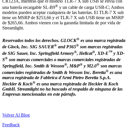
CR123A, mientras que el modelo TLR-7 X sub USB se envía con
®
una batería recargable SL-B9
y un cable de carga USB-C; Ambos
modelos pueden aceptar cualquiera de las baterías. El TLR-7 X sub
tiene un MSRP de $253,66 y el TLR-7 X sub USB tiene un MSRP
de $265,66. Ambos vienen con la garantía limitada de por vida de
Streamlight.
®
Reservados todos los derechos. GLOCK
es una marca registrada
®
®
de Glock, Inc. SIG SAUER
and P365
son marcas registradas
®
®
™
de SIG Sauer, Inc. Springfield Armory
, Hellcat
, XD-E
y XD-
®
S
son marcas comerciales o marcas comerciales registradas de
®
®
®
Springfield, Inc. Smith & Wesson
, M&P
y M2.0
son marcas
®
comerciales registradas de Smith & Wesson Inc. Beretta
es una
marca registrada de Fabbrica d'Armi Pietro Beretta S.p.A.
®
Heckler & Koch
es una marca registrada de Heckler & Koch
GmbH. Streamlight no ha buscado el respaldo de ninguna de las
Empresas mencionadas en este párrafo.
Volver Al Blog
Feedback