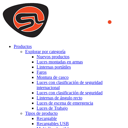
We use cookies to ensure that we provide you the best experience
on our website. By continuing to browse this website, you accept
that cookies are used to help us analyze how the website is used and
to offer you a better experience. To learn more or to find out how
you can disable cookies, you can access our
Privacy Policy
.
ACCEPT AND CLOSE
Productos
Explorar por categoría
Nuevos productos
Luces montadas en armas
Linternas portátiles
Faros
Montura de casco
Luces con clasificación de seguridad
internacional
Luces con clasificación de seguridad
Linternas de ángulo recto
Luces de escena de emergencia
Luces de Trabajo
Tipos de producto
Recargable
Recargables USB