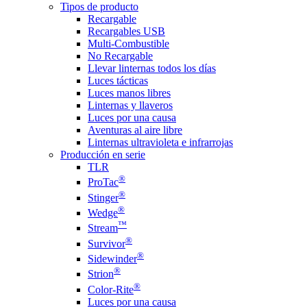
Tipos de producto
Recargable
Recargables USB
Multi-Combustible
No Recargable
Llevar linternas todos los días
Luces tácticas
Luces manos libres
Linternas y llaveros
Luces por una causa
Aventuras al aire libre
Linternas ultravioleta e infrarrojas
Producción en serie
TLR
®
ProTac
®
Stinger
®
Wedge
™
Stream
®
Survivor
®
Sidewinder
®
Strion
®
Color-Rite
Luces por una causa