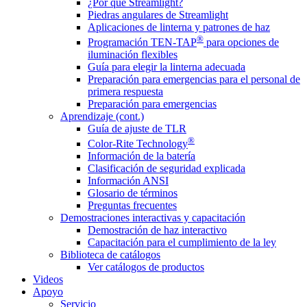
¿Por qué Streamlight?
Piedras angulares de Streamlight
Aplicaciones de linterna y patrones de haz
®
Programación TEN-TAP
para opciones de
iluminación flexibles
Guía para elegir la linterna adecuada
Preparación para emergencias para el personal de
primera respuesta
Preparación para emergencias
Aprendizaje (cont.)
Guía de ajuste de TLR
®
Color-Rite Technology
Información de la batería
Clasificación de seguridad explicada
Información ANSI
Glosario de términos
Preguntas frecuentes
Demostraciones interactivas y capacitación
Demostración de haz interactivo
Capacitación para el cumplimiento de la ley
Biblioteca de catálogos
Ver catálogos de productos
Videos
Apoyo
Servicio