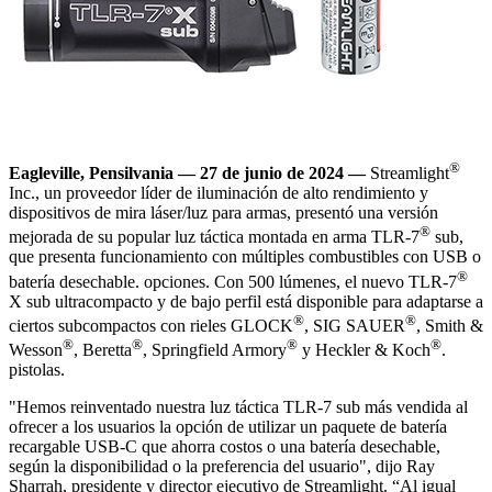
®
Eagleville, Pensilvania — 27 de junio de 2024 —
Streamlight
Inc., un proveedor líder de iluminación de alto rendimiento y
dispositivos de mira láser/luz para armas, presentó una versión
®
mejorada de su popular luz táctica montada en arma TLR-7
sub,
que presenta funcionamiento con múltiples combustibles con USB o
®
batería desechable. opciones. Con 500 lúmenes, el nuevo TLR-7
X sub ultracompacto y de bajo perfil está disponible para adaptarse a
®
®
ciertos subcompactos con rieles GLOCK
, SIG SAUER
, Smith &
®
®
®
®
Wesson
, Beretta
, Springfield Armory
y Heckler & Koch
.
pistolas.
"Hemos reinventado nuestra luz táctica TLR-7 sub más vendida al
ofrecer a los usuarios la opción de utilizar un paquete de batería
recargable USB-C que ahorra costos o una batería desechable,
según la disponibilidad o la preferencia del usuario", dijo Ray
Sharrah, presidente y director ejecutivo de Streamlight. “Al igual