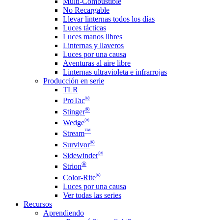
Multi-Combustible
No Recargable
Llevar linternas todos los días
Luces tácticas
Luces manos libres
Linternas y llaveros
Luces por una causa
Aventuras al aire libre
Linternas ultravioleta e infrarrojas
Producción en serie
TLR
®
ProTac
®
Stinger
®
Wedge
™
Stream
®
Survivor
®
Sidewinder
®
Strion
®
Color-Rite
Luces por una causa
Ver todas las series
Recursos
Aprendiendo