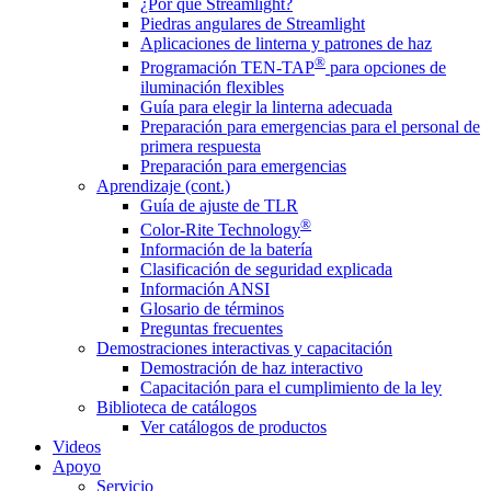
¿Por qué Streamlight?
Piedras angulares de Streamlight
Aplicaciones de linterna y patrones de haz
®
Programación TEN-TAP
para opciones de
iluminación flexibles
Guía para elegir la linterna adecuada
Preparación para emergencias para el personal de
primera respuesta
Preparación para emergencias
Aprendizaje (cont.)
Guía de ajuste de TLR
®
Color-Rite Technology
Información de la batería
Clasificación de seguridad explicada
Información ANSI
Glosario de términos
Preguntas frecuentes
Demostraciones interactivas y capacitación
Demostración de haz interactivo
Capacitación para el cumplimiento de la ley
Biblioteca de catálogos
Ver catálogos de productos
Videos
Apoyo
Servicio