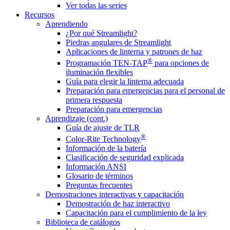
Ver todas las series
Recursos
Aprendiendo
¿Por qué Streamlight?
Piedras angulares de Streamlight
Aplicaciones de linterna y patrones de haz
®
Programación TEN-TAP
para opciones de
iluminación flexibles
Guía para elegir la linterna adecuada
Preparación para emergencias para el personal de
primera respuesta
Preparación para emergencias
Aprendizaje (cont.)
Guía de ajuste de TLR
®
Color-Rite Technology
Información de la batería
Clasificación de seguridad explicada
Información ANSI
Glosario de términos
Preguntas frecuentes
Demostraciones interactivas y capacitación
Demostración de haz interactivo
Capacitación para el cumplimiento de la ley
Biblioteca de catálogos