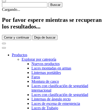
Cargando...
Por favor espere mientras se recuperan
los resultados...
Cerrar y continuar
Deja de buscar
Productos
Explorar por categoría
Nuevos productos
Luces montadas en armas
Linternas portátiles
Faros
Montura de casco
Luces con clasificación de seguridad
internacional
Luces con clasificación de seguridad
Linternas de ángulo recto
Luces de escena de emergencia
Luces de Trabajo