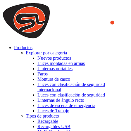
We use cookies to ensure that we provide you the best experience
on our website. By continuing to browse this website, you accept
that cookies are used to help us analyze how the website is used and
to offer you a better experience. To learn more or to find out how
you can disable cookies, you can access our
Privacy Policy
.
ACCEPT AND CLOSE
Productos
Explorar por categoría
Nuevos productos
Luces montadas en armas
Linternas portátiles
Faros
Montura de casco
Luces con clasificación de seguridad
internacional
Luces con clasificación de seguridad
Linternas de ángulo recto
Luces de escena de emergencia
Luces de Trabajo
Tipos de producto
Recargable
Recargables USB