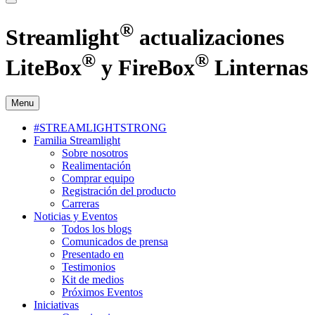
®
Streamlight
actualizaciones
®
®
LiteBox
y FireBox
Linternas
Menu
#STREAMLIGHTSTRONG
Familia Streamlight
Sobre nosotros
Realimentación
Comprar equipo
Registración del producto
Carreras
Noticias y Eventos
Todos los blogs
Comunicados de prensa
Presentado en
Testimonios
Kit de medios
Próximos Eventos
Iniciativas