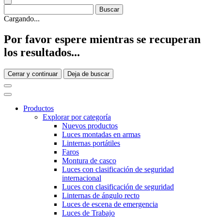
Cargando...
Por favor espere mientras se recuperan
los resultados...
Cerrar y continuar
Deja de buscar
Productos
Explorar por categoría
Nuevos productos
Luces montadas en armas
Linternas portátiles
Faros
Montura de casco
Luces con clasificación de seguridad
internacional
Luces con clasificación de seguridad
Linternas de ángulo recto
Luces de escena de emergencia
Luces de Trabajo