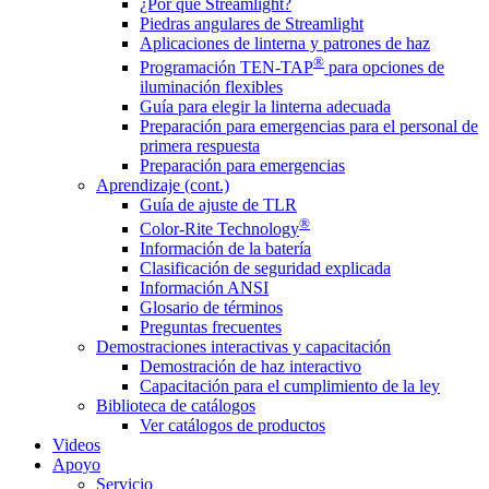
¿Por qué Streamlight?
Piedras angulares de Streamlight
Aplicaciones de linterna y patrones de haz
®
Programación TEN-TAP
para opciones de
iluminación flexibles
Guía para elegir la linterna adecuada
Preparación para emergencias para el personal de
primera respuesta
Preparación para emergencias
Aprendizaje (cont.)
Guía de ajuste de TLR
®
Color-Rite Technology
Información de la batería
Clasificación de seguridad explicada
Información ANSI
Glosario de términos
Preguntas frecuentes
Demostraciones interactivas y capacitación
Demostración de haz interactivo
Capacitación para el cumplimiento de la ley
Biblioteca de catálogos
Ver catálogos de productos
Videos
Apoyo
Servicio