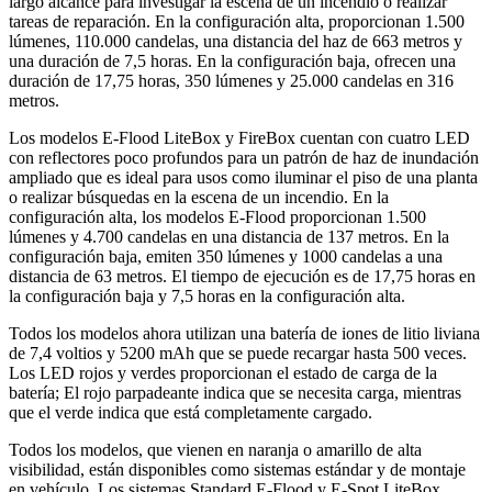
largo alcance para investigar la escena de un incendio o realizar
tareas de reparación. En la configuración alta, proporcionan 1.500
lúmenes, 110.000 candelas, una distancia del haz de 663 metros y
una duración de 7,5 horas. En la configuración baja, ofrecen una
duración de 17,75 horas, 350 lúmenes y 25.000 candelas en 316
metros.
Los modelos E-Flood LiteBox y FireBox cuentan con cuatro LED
con reflectores poco profundos para un patrón de haz de inundación
ampliado que es ideal para usos como iluminar el piso de una planta
o realizar búsquedas en la escena de un incendio. En la
configuración alta, los modelos E-Flood proporcionan 1.500
lúmenes y 4.700 candelas en una distancia de 137 metros. En la
configuración baja, emiten 350 lúmenes y 1000 candelas a una
distancia de 63 metros. El tiempo de ejecución es de 17,75 horas en
la configuración baja y 7,5 horas en la configuración alta.
Todos los modelos ahora utilizan una batería de iones de litio liviana
de 7,4 voltios y 5200 mAh que se puede recargar hasta 500 veces.
Los LED rojos y verdes proporcionan el estado de carga de la
batería; El rojo parpadeante indica que se necesita carga, mientras
que el verde indica que está completamente cargado.
Todos los modelos, que vienen en naranja o amarillo de alta
visibilidad, están disponibles como sistemas estándar y de montaje
en vehículo. Los sistemas Standard E-Flood y E-Spot LiteBox