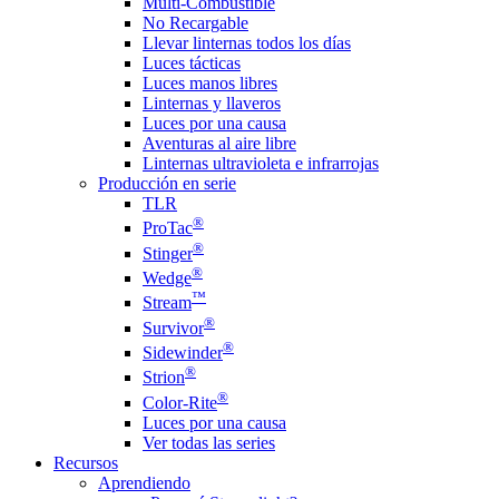
Multi-Combustible
No Recargable
Llevar linternas todos los días
Luces tácticas
Luces manos libres
Linternas y llaveros
Luces por una causa
Aventuras al aire libre
Linternas ultravioleta e infrarrojas
Producción en serie
TLR
®
ProTac
®
Stinger
®
Wedge
™
Stream
®
Survivor
®
Sidewinder
®
Strion
®
Color-Rite
Luces por una causa
Ver todas las series
Recursos
Aprendiendo