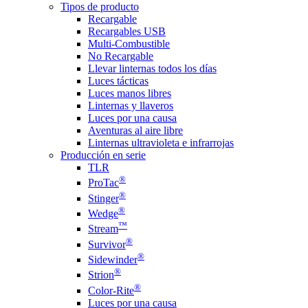
Tipos de producto
Recargable
Recargables USB
Multi-Combustible
No Recargable
Llevar linternas todos los días
Luces tácticas
Luces manos libres
Linternas y llaveros
Luces por una causa
Aventuras al aire libre
Linternas ultravioleta e infrarrojas
Producción en serie
TLR
®
ProTac
®
Stinger
®
Wedge
™
Stream
®
Survivor
®
Sidewinder
®
Strion
®
Color-Rite
Luces por una causa