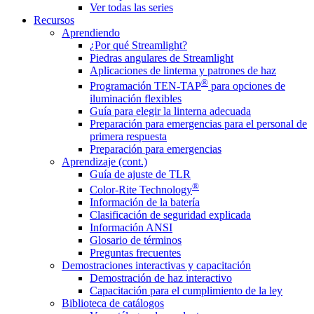
Ver todas las series
Recursos
Aprendiendo
¿Por qué Streamlight?
Piedras angulares de Streamlight
Aplicaciones de linterna y patrones de haz
®
Programación TEN-TAP
para opciones de
iluminación flexibles
Guía para elegir la linterna adecuada
Preparación para emergencias para el personal de
primera respuesta
Preparación para emergencias
Aprendizaje (cont.)
Guía de ajuste de TLR
®
Color-Rite Technology
Información de la batería
Clasificación de seguridad explicada
Información ANSI
Glosario de términos
Preguntas frecuentes
Demostraciones interactivas y capacitación
Demostración de haz interactivo
Capacitación para el cumplimiento de la ley
Biblioteca de catálogos