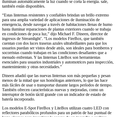
iluminan automáticamente la luz cuando se corta la energía. sale,
también están disponibles.
“Estas linternas resistentes y confiables brindan un brillo extremo
para una amplia variedad de aplicaciones de iluminación de
emergencia, desde navegar a través de habitaciones llenas de humo
hasta iluminar reparaciones de plantas exteriores cuando se trabaja
en condiciones de poca luz,” dijo Michael F. Dineen, director de
ingresos de Streamlight’. “Los modelos FireBox, que también
cuentan con dos luces traseras azules ultrabrillantes para que los
usuarios puedan ser vistos desde atrás, son ideales para bomberos y
socorristas cuando trabajan en las condiciones desafiantes que a
menudo enfrentan. Y las linternas LiteBox son herramientas
esenciales para usuarios industriales y automotrices para inspección,
mantenimiento y otras necesidades.”
Dineen añadió que las nuevas linternas son más pequeñas y pesan
menos de la mitad que sus homólogas anteriores, lo que las hace
más fáciles de usar o transportar durante largos períodos de tiempo.
También ofrecen características nuevas y mejoradas, como un
interruptor de botón táctil grande con un indicador de estado de
batería incorporado.
Los modelos E-Spot FireBox y LiteBox utilizan cuatro LED con
reflectores parabólicos profundos para un patrón de haz puntual de