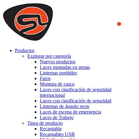
We use cookies to ensure that we provide you the best experience
on our website. By continuing to browse this website, you accept
that cookies are used to help us analyze how the website is used and
to offer you a better experience. To learn more or to find out how
you can disable cookies, you can access our
Privacy Policy
.
ACCEPT AND CLOSE
Productos
Explorar por categoría
Nuevos productos
Luces montadas en armas
Linternas portátiles
Faros
Montura de casco
Luces con clasificación de seguridad
internacional
Luces con clasificación de seguridad
Linternas de ángulo recto
Luces de escena de emergencia
Luces de Trabajo
Tipos de producto
Recargable
Recargables USB