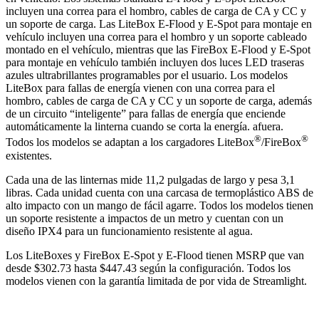
incluyen una correa para el hombro, cables de carga de CA y CC y
un soporte de carga. Las LiteBox E-Flood y E-Spot para montaje en
vehículo incluyen una correa para el hombro y un soporte cableado
montado en el vehículo, mientras que las FireBox E-Flood y E-Spot
para montaje en vehículo también incluyen dos luces LED traseras
azules ultrabrillantes programables por el usuario. Los modelos
LiteBox para fallas de energía vienen con una correa para el
hombro, cables de carga de CA y CC y un soporte de carga, además
de un circuito “inteligente” para fallas de energía que enciende
automáticamente la linterna cuando se corta la energía. afuera.
®
®
Todos los modelos se adaptan a los cargadores LiteBox
/FireBox
existentes.
Cada una de las linternas mide 11,2 pulgadas de largo y pesa 3,1
libras. Cada unidad cuenta con una carcasa de termoplástico ABS de
alto impacto con un mango de fácil agarre. Todos los modelos tienen
un soporte resistente a impactos de un metro y cuentan con un
diseño IPX4 para un funcionamiento resistente al agua.
Los LiteBoxes y FireBox E-Spot y E-Flood tienen MSRP que van
desde $302.73 hasta $447.43 según la configuración. Todos los
modelos vienen con la garantía limitada de por vida de Streamlight.