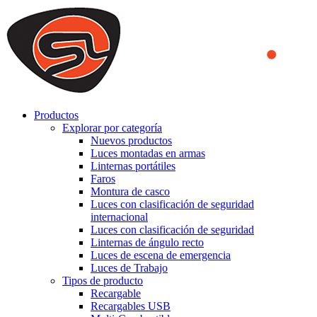
We use cookies to ensure that we provide you the best experience
on our website. By continuing to browse this website, you accept
that cookies are used to help us analyze how the website is used and
to offer you a better experience. To learn more or to find out how
you can disable cookies, you can access our
Privacy Policy
.
ACCEPT AND CLOSE
Productos
Explorar por categoría
Nuevos productos
Luces montadas en armas
Linternas portátiles
Faros
Montura de casco
Luces con clasificación de seguridad
internacional
Luces con clasificación de seguridad
Linternas de ángulo recto
Luces de escena de emergencia
Luces de Trabajo
Tipos de producto
Recargable
Recargables USB