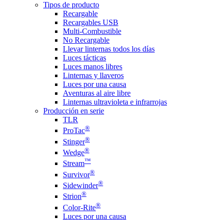
Tipos de producto
Recargable
Recargables USB
Multi-Combustible
No Recargable
Llevar linternas todos los días
Luces tácticas
Luces manos libres
Linternas y llaveros
Luces por una causa
Aventuras al aire libre
Linternas ultravioleta e infrarrojas
Producción en serie
TLR
®
ProTac
®
Stinger
®
Wedge
™
Stream
®
Survivor
®
Sidewinder
®
Strion
®
Color-Rite
Luces por una causa