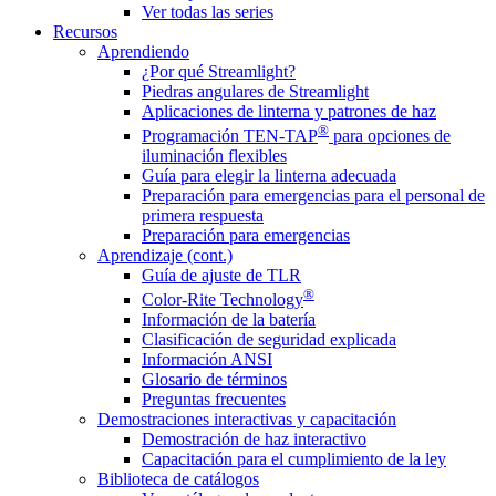
Ver todas las series
Recursos
Aprendiendo
¿Por qué Streamlight?
Piedras angulares de Streamlight
Aplicaciones de linterna y patrones de haz
®
Programación TEN-TAP
para opciones de
iluminación flexibles
Guía para elegir la linterna adecuada
Preparación para emergencias para el personal de
primera respuesta
Preparación para emergencias
Aprendizaje (cont.)
Guía de ajuste de TLR
®
Color-Rite Technology
Información de la batería
Clasificación de seguridad explicada
Información ANSI
Glosario de términos
Preguntas frecuentes
Demostraciones interactivas y capacitación
Demostración de haz interactivo
Capacitación para el cumplimiento de la ley
Biblioteca de catálogos