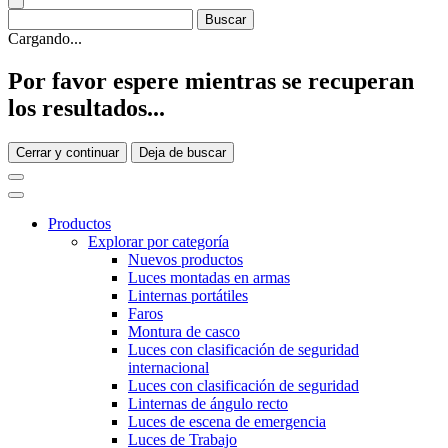
Cargando...
Por favor espere mientras se recuperan
los resultados...
Cerrar y continuar
Deja de buscar
Productos
Explorar por categoría
Nuevos productos
Luces montadas en armas
Linternas portátiles
Faros
Montura de casco
Luces con clasificación de seguridad
internacional
Luces con clasificación de seguridad
Linternas de ángulo recto
Luces de escena de emergencia
Luces de Trabajo