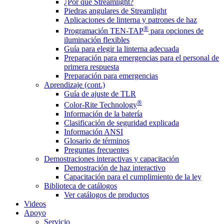
¿Por qué Streamlight?
Piedras angulares de Streamlight
Aplicaciones de linterna y patrones de haz
®
Programación TEN-TAP
para opciones de
iluminación flexibles
Guía para elegir la linterna adecuada
Preparación para emergencias para el personal de
primera respuesta
Preparación para emergencias
Aprendizaje (cont.)
Guía de ajuste de TLR
®
Color-Rite Technology
Información de la batería
Clasificación de seguridad explicada
Información ANSI
Glosario de términos
Preguntas frecuentes
Demostraciones interactivas y capacitación
Demostración de haz interactivo
Capacitación para el cumplimiento de la ley
Biblioteca de catálogos
Ver catálogos de productos
Videos
Apoyo
Servicio