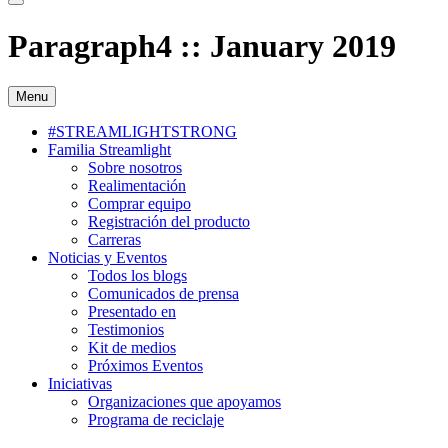
Paragraph4 :: January 2019
Menu
#STREAMLIGHTSTRONG
Familia Streamlight
Sobre nosotros
Realimentación
Comprar equipo
Registración del producto
Carreras
Noticias y Eventos
Todos los blogs
Comunicados de prensa
Presentado en
Testimonios
Kit de medios
Próximos Eventos
Iniciativas
Organizaciones que apoyamos
Programa de reciclaje