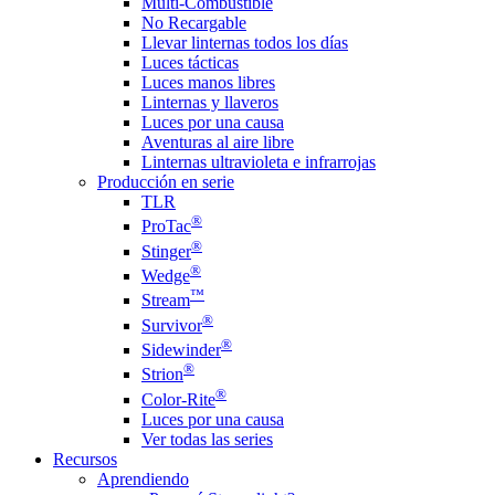
Multi-Combustible
No Recargable
Llevar linternas todos los días
Luces tácticas
Luces manos libres
Linternas y llaveros
Luces por una causa
Aventuras al aire libre
Linternas ultravioleta e infrarrojas
Producción en serie
TLR
®
ProTac
®
Stinger
®
Wedge
™
Stream
®
Survivor
®
Sidewinder
®
Strion
®
Color-Rite
Luces por una causa
Ver todas las series
Recursos
Aprendiendo