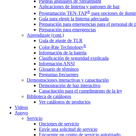
Piedras angulares de Streamlight
Aplicaciones de linterna y patrones de haz
®
Programación TEN-TAP
para opciones de ilumin
Guía para elegir la linterna adecuada
Preparación para emergencias para el personal de 
Preparación para emergencias
Aprendizaje (cont.)
Guía de ajuste de TLR
®
Color-Rite Technology
Información de la batería
Clasificación de seguridad explicada
Información ANSI
Glosario de términos
Preguntas frecuentes
Demostraciones interactivas y capacitación
Demostración de haz interactivo
Capacitación para el cumplimiento de la ley
Biblioteca de catálogos
Ver catálogos de productos
Videos
Apoyo
Servicio
Opciones de servicio
Envíe una solicitud de servicio
Encuentre un centro de servicio autorizado