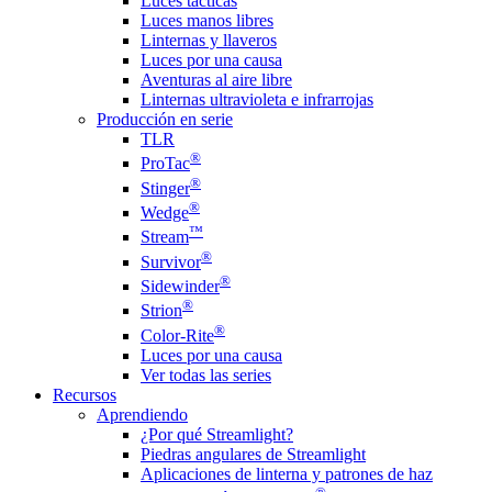
Luces tácticas
Luces manos libres
Linternas y llaveros
Luces por una causa
Aventuras al aire libre
Linternas ultravioleta e infrarrojas
Producción en serie
TLR
®
ProTac
®
Stinger
®
Wedge
™
Stream
®
Survivor
®
Sidewinder
®
Strion
®
Color-Rite
Luces por una causa
Ver todas las series
Recursos
Aprendiendo
¿Por qué Streamlight?
Piedras angulares de Streamlight
Aplicaciones de linterna y patrones de haz