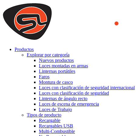
We use cookies to ensure that we provide you the best experience on o
you a better experience. To learn more or to find out how you can di
ACCEPT AND CLOSE
Productos
Explorar por categoría
Nuevos productos
Luces montadas en armas
Linternas portátiles
Faros
Montura de casco
Luces con clasificación de seguridad internacional
Luces con clasificación de seguridad
Linternas de ángulo recto
Luces de escena de emergencia
Luces de Trabajo
Tipos de producto
Recargable
Recargables USB
Multi-Combustible