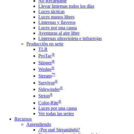
No Recargable
Llevar linternas todos los días
Luces tácticas
Luces manos libres
Linternas y llaveros
Luces por una causa
Aventuras al aire libre
Linternas ultravioleta e infrarrojas
Producción en serie
TLR
®
ProTac
®
Stinger
®
Wedge
™
Stream
®
Survivor
®
Sidewinder
®
Strion
®
Color-Rite
Luces por una causa
Ver todas las series
Recursos
Aprendiendo
¿Por qué Streamlight?