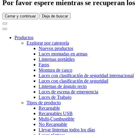
Por favor espere mientras se recuperan los 
Cerrar y continuar
Deja de buscar
Productos
Explorar por categoría
Nuevos productos
Luces montadas en armas
Linternas portátiles
Faros
Montura de casco
Luces con clasificación de seguridad internacional
Luces con clasificación de seguridad
Linternas de ángulo recto
Luces de escena de emergencia
Luces de Trabajo
Tipos de producto
Recargable
Recargables USB
Multi-Combustible
No Recargable
Llevar linternas todos los días