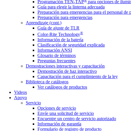
®
Programación TEN-TAP
para opciones de ilumin
Guía para elegir la linterna adecuada
Preparación para emergencias para el personal de 
Preparación para emergencias
Aprendizaje (cont.)
Guía de ajuste de TLR
®
Color-Rite Technology
Información de la batería
Clasificación de seguridad explicada
Información ANSI
Glosario de términos
Preguntas frecuentes
Demostraciones interactivas y capacitación
Demostración de haz interactivo
Capacitación para el cumplimiento de la ley
Biblioteca de catálogos
Ver catálogos de productos
Videos
Apoyo
Servicio
Opciones de servicio
Envíe una solicitud de servicio
Encuentre un centro de servicio autorizado
Información de garantía
Formulario de registro de producto