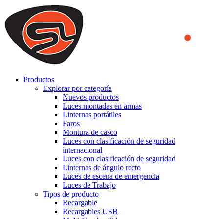
We use cookies to ensure that we provide you the best experience
on our website. By continuing to browse this website, you accept
that cookies are used to help us analyze how the website is used and
to offer you a better experience. To learn more or to find out how
you can disable cookies, you can access our
Privacy Policy
.
ACCEPT AND CLOSE
Productos
Explorar por categoría
Nuevos productos
Luces montadas en armas
Linternas portátiles
Faros
Montura de casco
Luces con clasificación de seguridad
internacional
Luces con clasificación de seguridad
Linternas de ángulo recto
Luces de escena de emergencia
Luces de Trabajo
Tipos de producto
Recargable
Recargables USB