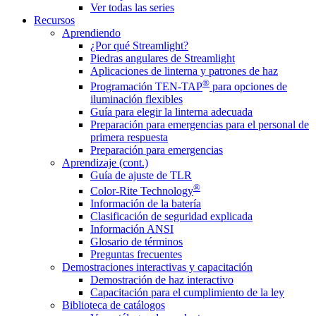
Ver todas las series
Recursos
Aprendiendo
¿Por qué Streamlight?
Piedras angulares de Streamlight
Aplicaciones de linterna y patrones de haz
®
Programación TEN-TAP
para opciones de
iluminación flexibles
Guía para elegir la linterna adecuada
Preparación para emergencias para el personal de
primera respuesta
Preparación para emergencias
Aprendizaje (cont.)
Guía de ajuste de TLR
®
Color-Rite Technology
Información de la batería
Clasificación de seguridad explicada
Información ANSI
Glosario de términos
Preguntas frecuentes
Demostraciones interactivas y capacitación
Demostración de haz interactivo
Capacitación para el cumplimiento de la ley
Biblioteca de catálogos