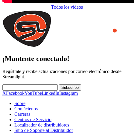
Todos los vídeos
¡Mantente conectado!
Regístrate y recibe actualizaciones por correo electrónico desde
Streamlight.
Subscribe
X
Facebook
YouTube
LinkedIn
Instagram
Sobre
Contáctenos
Carreras
Centros de Servicio
Localizador de distribuidores
Sitio de Soporte al Distribuidor