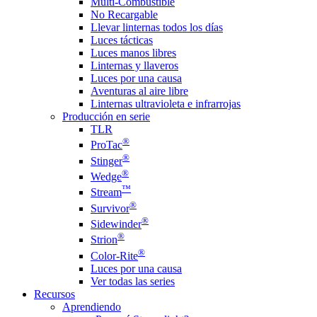
Multi-Combustible
No Recargable
Llevar linternas todos los días
Luces tácticas
Luces manos libres
Linternas y llaveros
Luces por una causa
Aventuras al aire libre
Linternas ultravioleta e infrarrojas
Producción en serie
TLR
®
ProTac
®
Stinger
®
Wedge
™
Stream
®
Survivor
®
Sidewinder
®
Strion
®
Color-Rite
Luces por una causa
Ver todas las series
Recursos
Aprendiendo