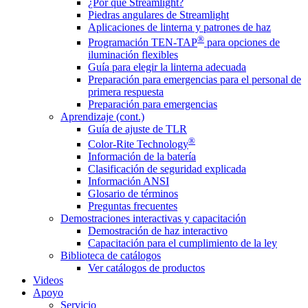
¿Por qué Streamlight?
Piedras angulares de Streamlight
Aplicaciones de linterna y patrones de haz
®
Programación TEN-TAP
para opciones de
iluminación flexibles
Guía para elegir la linterna adecuada
Preparación para emergencias para el personal de
primera respuesta
Preparación para emergencias
Aprendizaje (cont.)
Guía de ajuste de TLR
®
Color-Rite Technology
Información de la batería
Clasificación de seguridad explicada
Información ANSI
Glosario de términos
Preguntas frecuentes
Demostraciones interactivas y capacitación
Demostración de haz interactivo
Capacitación para el cumplimiento de la ley
Biblioteca de catálogos
Ver catálogos de productos
Videos
Apoyo
Servicio