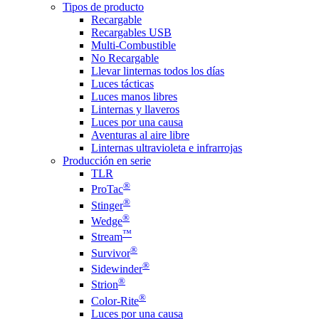
Tipos de producto
Recargable
Recargables USB
Multi-Combustible
No Recargable
Llevar linternas todos los días
Luces tácticas
Luces manos libres
Linternas y llaveros
Luces por una causa
Aventuras al aire libre
Linternas ultravioleta e infrarrojas
Producción en serie
TLR
®
ProTac
®
Stinger
®
Wedge
™
Stream
®
Survivor
®
Sidewinder
®
Strion
®
Color-Rite
Luces por una causa