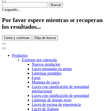
Cargando...
Por favor espere mientras se recuperan
los resultados...
Cerrar y continuar
Deja de buscar
Productos
Explorar por categoría
Nuevos productos
Luces montadas en armas
Linternas portátiles
Faros
Montura de casco
Luces con clasificación de seguridad
internacional
Luces con clasificación de seguridad
Linternas de ángulo recto
Luces de escena de emergencia
Luces de Trabajo