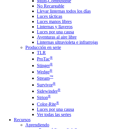
Multi-Combustible
No Recargable
Llevar linternas todos los días
Luces tácticas
Luces manos libres
Linternas y llaveros
Luces por una causa
Aventuras al aire libre
Linternas ultravioleta e infrarrojas
Producción en serie
TLR
®
ProTac
®
Stinger
®
Wedge
™
Stream
®
Survivor
®
Sidewinder
®
Strion
®
Color-Rite
Luces por una causa
Ver todas las series
Recursos
Aprendiendo