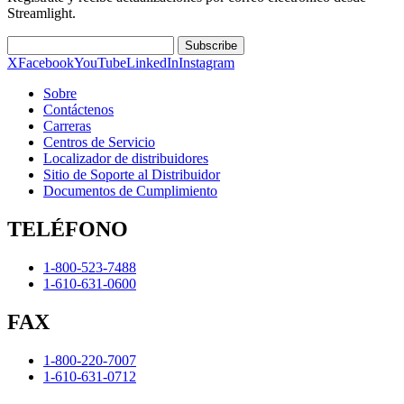
Streamlight.
Subscribe
X
Facebook
YouTube
LinkedIn
Instagram
Sobre
Contáctenos
Carreras
Centros de Servicio
Localizador de distribuidores
Sitio de Soporte al Distribuidor
Documentos de Cumplimiento
TELÉFONO
1-800-523-7488
1-610-631-0600
FAX
1-800-220-7007
1-610-631-0712