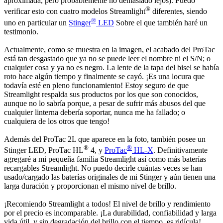
aproximada, pero probablemente no demasiado lejos). Puedo
®
verificar esto con cuatro modelos Streamlight
diferentes, siendo
®
uno en particular un
Stinger
LED
Sobre el que también haré un
testimonio.
Actualmente, como se muestra en la imagen, el acabado del ProTac
está tan desgastado que ya no se puede leer el nombre ni el S/N; o
cualquier cosa y ya no es negro. La lente de la tapa del bisel se había
roto hace algún tiempo y finalmente se cayó. ¡Es una locura que
todavía esté en pleno funcionamiento! Estoy seguro de que
Streamlight respalda sus productos por los que son conocidos,
aunque no lo sabría porque, a pesar de sufrir más abusos del que
cualquier linterna debería soportar, nunca me ha fallado; o
cualquiera de los otros que tengo!
Además del ProTac 2L que aparece en la foto, también posee un
®
®
Stinger LED,
ProTac HL
4
, y
ProTac
HL-X
. Definitivamente
agregaré a mi pequeña familia Streamlight así como más baterías
recargables Streamlight. No puedo decirle cuántas veces se han
usado/cargado las baterías originales de mi Stinger y aún tienen una
larga duración y proporcionan el mismo nivel de brillo.
¡Recomiendo Streamlight a todos! El nivel de brillo y rendimiento
por el precio es incomparable. ¡La durabilidad, confiabilidad y larga
vida útil, y sin degradación del brillo con el tiempo, es ridícula!