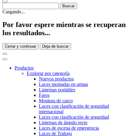
Cargando...
Por favor espere mientras se recuperan
los resultados...
Cerrar y continuar
Deja de buscar
Productos
Explorar por categoría
Nuevos productos
Luces montadas en armas
Linternas portátiles
Faros
Montura de casco
Luces con clasificación de seguridad
internacional
Luces con clasificación de seguridad
Linternas de ángulo recto
Luces de escena de emergencia
Luces de Trabajo