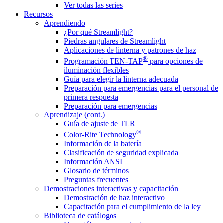
Ver todas las series
Recursos
Aprendiendo
¿Por qué Streamlight?
Piedras angulares de Streamlight
Aplicaciones de linterna y patrones de haz
®
Programación TEN-TAP
para opciones de
iluminación flexibles
Guía para elegir la linterna adecuada
Preparación para emergencias para el personal de
primera respuesta
Preparación para emergencias
Aprendizaje (cont.)
Guía de ajuste de TLR
®
Color-Rite Technology
Información de la batería
Clasificación de seguridad explicada
Información ANSI
Glosario de términos
Preguntas frecuentes
Demostraciones interactivas y capacitación
Demostración de haz interactivo
Capacitación para el cumplimiento de la ley
Biblioteca de catálogos