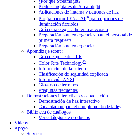
¿Por qué Streamlight?
Piedras angulares de Streamlight
Aplicaciones de linterna y patrones de haz
®
Programación TEN-TAP
para opciones de
iluminación flexibles
Guía para elegir la linterna adecuada
Preparación para emergencias para el personal de
primera respuesta
Preparación para emergencias
Aprendizaje (cont.)
Guía de ajuste de TLR
®
Color-Rite Technology
Información de la batería
Clasificación de seguridad explicada
Información ANSI
Glosario de términos
Preguntas frecuentes
Demostraciones interactivas y capacitación
Demostración de haz interactivo
Capacitación para el cumplimiento de la ley
Biblioteca de catálogos
Ver catálogos de productos
Videos
Apoyo
Servicio