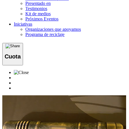
Presentado en
Testimonios
Kit de medios
Próximos Eventos
Iniciativas
Organizaciones que apoyamos
Programa de reciclaje
Cuota