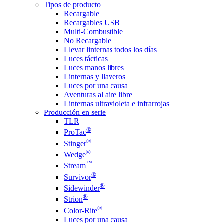
Tipos de producto
Recargable
Recargables USB
Multi-Combustible
No Recargable
Llevar linternas todos los días
Luces tácticas
Luces manos libres
Linternas y llaveros
Luces por una causa
Aventuras al aire libre
Linternas ultravioleta e infrarrojas
Producción en serie
TLR
®
ProTac
®
Stinger
®
Wedge
™
Stream
®
Survivor
®
Sidewinder
®
Strion
®
Color-Rite
Luces por una causa