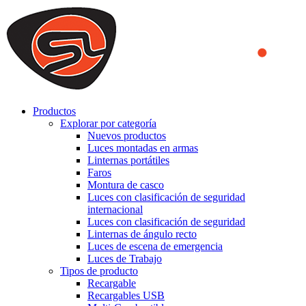
We use cookies to ensure that we provide you the best experience
on our website. By continuing to browse this website, you accept
that cookies are used to help us analyze how the website is used and
to offer you a better experience. To learn more or to find out how
you can disable cookies, you can access our
Privacy Policy
.
ACCEPT AND CLOSE
Productos
Explorar por categoría
Nuevos productos
Luces montadas en armas
Linternas portátiles
Faros
Montura de casco
Luces con clasificación de seguridad
internacional
Luces con clasificación de seguridad
Linternas de ángulo recto
Luces de escena de emergencia
Luces de Trabajo
Tipos de producto
Recargable
Recargables USB