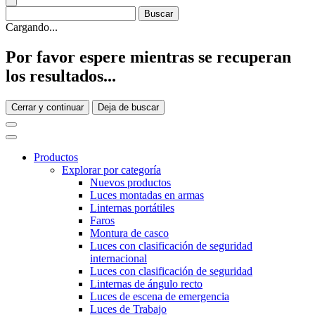
Cargando...
Por favor espere mientras se recuperan
los resultados...
Cerrar y continuar
Deja de buscar
Productos
Explorar por categoría
Nuevos productos
Luces montadas en armas
Linternas portátiles
Faros
Montura de casco
Luces con clasificación de seguridad
internacional
Luces con clasificación de seguridad
Linternas de ángulo recto
Luces de escena de emergencia
Luces de Trabajo