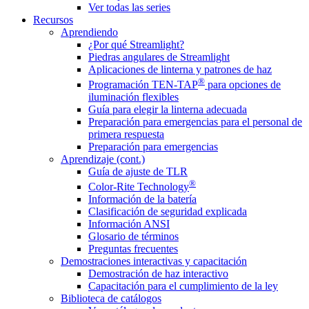
Ver todas las series
Recursos
Aprendiendo
¿Por qué Streamlight?
Piedras angulares de Streamlight
Aplicaciones de linterna y patrones de haz
®
Programación TEN-TAP
para opciones de
iluminación flexibles
Guía para elegir la linterna adecuada
Preparación para emergencias para el personal de
primera respuesta
Preparación para emergencias
Aprendizaje (cont.)
Guía de ajuste de TLR
®
Color-Rite Technology
Información de la batería
Clasificación de seguridad explicada
Información ANSI
Glosario de términos
Preguntas frecuentes
Demostraciones interactivas y capacitación
Demostración de haz interactivo
Capacitación para el cumplimiento de la ley
Biblioteca de catálogos