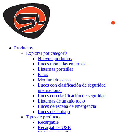
We use cookies to ensure that we provide you the best experience
on our website. By continuing to browse this website, you accept
that cookies are used to help us analyze how the website is used and
to offer you a better experience. To learn more or to find out how
you can disable cookies, you can access our
Privacy Policy
.
ACCEPT AND CLOSE
Productos
Explorar por categoría
Nuevos productos
Luces montadas en armas
Linternas portátiles
Faros
Montura de casco
Luces con clasificación de seguridad
internacional
Luces con clasificación de seguridad
Linternas de ángulo recto
Luces de escena de emergencia
Luces de Trabajo
Tipos de producto
Recargable
Recargables USB