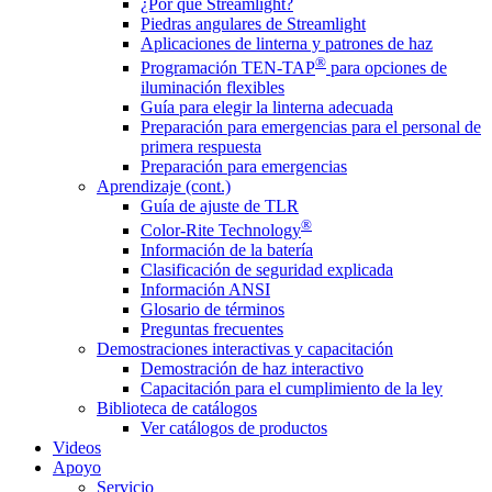
¿Por qué Streamlight?
Piedras angulares de Streamlight
Aplicaciones de linterna y patrones de haz
®
Programación TEN-TAP
para opciones de
iluminación flexibles
Guía para elegir la linterna adecuada
Preparación para emergencias para el personal de
primera respuesta
Preparación para emergencias
Aprendizaje (cont.)
Guía de ajuste de TLR
®
Color-Rite Technology
Información de la batería
Clasificación de seguridad explicada
Información ANSI
Glosario de términos
Preguntas frecuentes
Demostraciones interactivas y capacitación
Demostración de haz interactivo
Capacitación para el cumplimiento de la ley
Biblioteca de catálogos
Ver catálogos de productos
Videos
Apoyo
Servicio