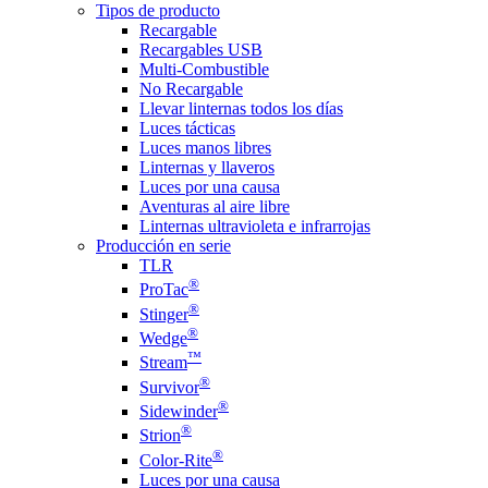
Tipos de producto
Recargable
Recargables USB
Multi-Combustible
No Recargable
Llevar linternas todos los días
Luces tácticas
Luces manos libres
Linternas y llaveros
Luces por una causa
Aventuras al aire libre
Linternas ultravioleta e infrarrojas
Producción en serie
TLR
®
ProTac
®
Stinger
®
Wedge
™
Stream
®
Survivor
®
Sidewinder
®
Strion
®
Color-Rite
Luces por una causa