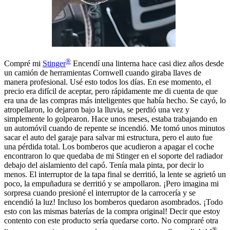
®
Compré mi
Stinger
Encendí una linterna hace casi diez años desde
un camión de herramientas Cornwell cuando giraba llaves de
manera profesional. Usé esto todos los días. En ese momento, el
precio era difícil de aceptar, pero rápidamente me di cuenta de que
era una de las compras más inteligentes que había hecho. Se cayó, lo
atropellaron, lo dejaron bajo la lluvia, se perdió una vez y
simplemente lo golpearon. Hace unos meses, estaba trabajando en
un automóvil cuando de repente se incendió. Me tomó unos minutos
sacar el auto del garaje para salvar mi estructura, pero el auto fue
una pérdida total. Los bomberos que acudieron a apagar el coche
encontraron lo que quedaba de mi Stinger en el soporte del radiador
debajo del aislamiento del capó. Tenía mala pinta, por decir lo
menos. El interruptor de la tapa final se derritió, la lente se agrietó un
poco, la empuñadura se derritió y se ampollaron. ¡Pero imagina mi
sorpresa cuando presioné el interruptor de la carrocería y se
encendió la luz! Incluso los bomberos quedaron asombrados. ¡Todo
esto con las mismas baterías de la compra original! Decir que estoy
contento con este producto sería quedarse corto. No compraré otra
®