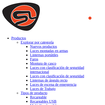
We use cookies to ensure that we provide you the best experience
on our website. By continuing to browse this website, you accept
that cookies are used to help us analyze how the website is used and
to offer you a better experience. To learn more or to find out how
you can disable cookies, you can access our
Privacy Policy
.
ACCEPT AND CLOSE
Productos
Explorar por categoría
Nuevos productos
Luces montadas en armas
Linternas portátiles
Faros
Montura de casco
Luces con clasificación de seguridad
internacional
Luces con clasificación de seguridad
Linternas de ángulo recto
Luces de escena de emergencia
Luces de Trabajo
Tipos de producto
Recargable
Recargables USB