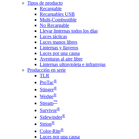
Tipos de producto
Recargable
Recargables USB
Multi-Combustible
No Recargable
Llevar linternas todos los días
Luces tácticas
Luces manos libres
Linternas y llaveros
Luces por una causa
Aventuras al aire libre
Linternas ultravioleta e infrarrojas
Producción en serie
TLR
®
ProTac
®
Stinger
®
Wedge
™
Stream
®
Survivor
®
Sidewinder
®
Strion
®
Color-Rite
Luces por una causa