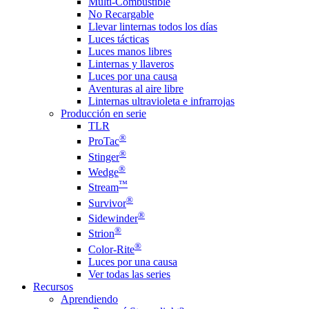
Multi-Combustible
No Recargable
Llevar linternas todos los días
Luces tácticas
Luces manos libres
Linternas y llaveros
Luces por una causa
Aventuras al aire libre
Linternas ultravioleta e infrarrojas
Producción en serie
TLR
®
ProTac
®
Stinger
®
Wedge
™
Stream
®
Survivor
®
Sidewinder
®
Strion
®
Color-Rite
Luces por una causa
Ver todas las series
Recursos
Aprendiendo