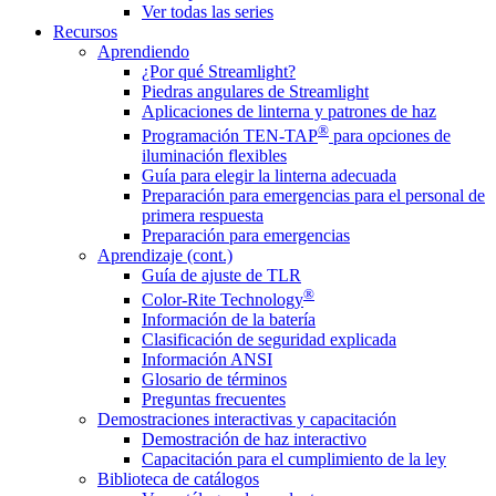
Ver todas las series
Recursos
Aprendiendo
¿Por qué Streamlight?
Piedras angulares de Streamlight
Aplicaciones de linterna y patrones de haz
®
Programación TEN-TAP
para opciones de
iluminación flexibles
Guía para elegir la linterna adecuada
Preparación para emergencias para el personal de
primera respuesta
Preparación para emergencias
Aprendizaje (cont.)
Guía de ajuste de TLR
®
Color-Rite Technology
Información de la batería
Clasificación de seguridad explicada
Información ANSI
Glosario de términos
Preguntas frecuentes
Demostraciones interactivas y capacitación
Demostración de haz interactivo
Capacitación para el cumplimiento de la ley
Biblioteca de catálogos