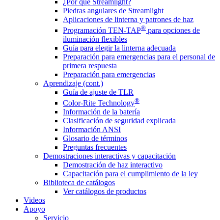
¿Por qué Streamlight?
Piedras angulares de Streamlight
Aplicaciones de linterna y patrones de haz
®
Programación TEN-TAP
para opciones de
iluminación flexibles
Guía para elegir la linterna adecuada
Preparación para emergencias para el personal de
primera respuesta
Preparación para emergencias
Aprendizaje (cont.)
Guía de ajuste de TLR
®
Color-Rite Technology
Información de la batería
Clasificación de seguridad explicada
Información ANSI
Glosario de términos
Preguntas frecuentes
Demostraciones interactivas y capacitación
Demostración de haz interactivo
Capacitación para el cumplimiento de la ley
Biblioteca de catálogos
Ver catálogos de productos
Videos
Apoyo
Servicio