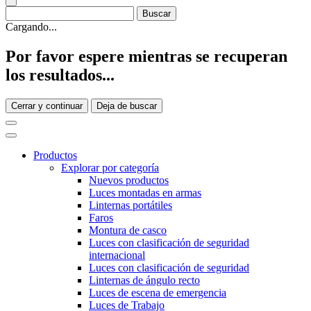
Cargando...
Por favor espere mientras se recuperan
los resultados...
Cerrar y continuar
Deja de buscar
Productos
Explorar por categoría
Nuevos productos
Luces montadas en armas
Linternas portátiles
Faros
Montura de casco
Luces con clasificación de seguridad
internacional
Luces con clasificación de seguridad
Linternas de ángulo recto
Luces de escena de emergencia
Luces de Trabajo